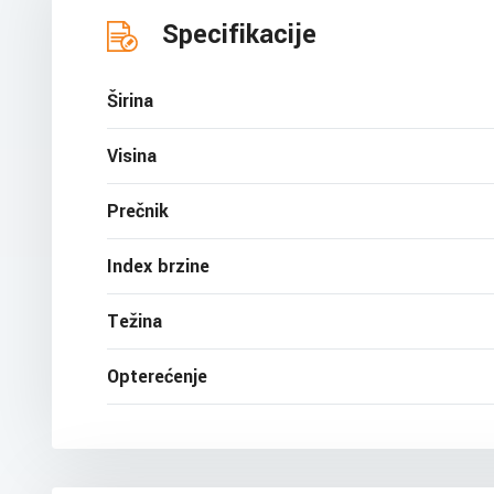
Specifikacije
Širina
Visina
Prečnik
Index brzine
Težina
Opterećenje