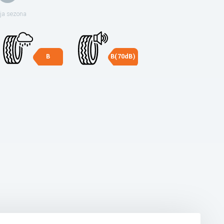
ja sezona
B
B(70dB)