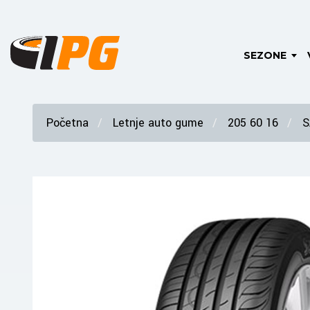
SEZONE
Početna
Letnje auto gume
205 60 16
S