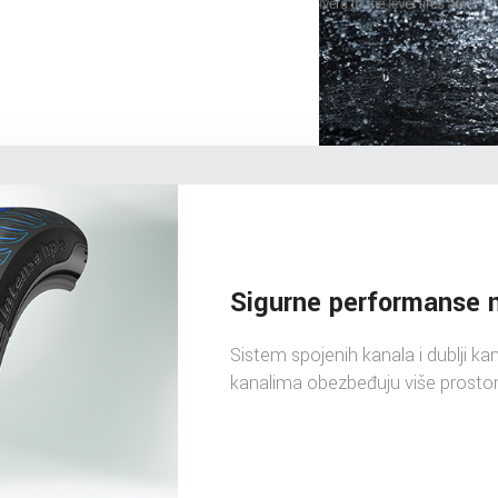
Sigurne performanse 
Sistem spojenih kanala i dublji kana
kanalima obezbeđuju više prosto