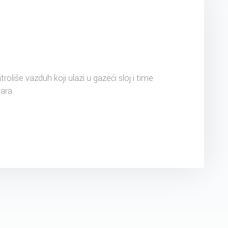
ntroliše vazduh koji ulazi u gazeći sloj i time
ara.