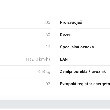
205
Proizvodjač
60
Dezen
16
Specijalna oznaka
H (210 km/h)
EAN
8.58 kg
Zemlja porekla / uvoznik
92
Evropski registar energet