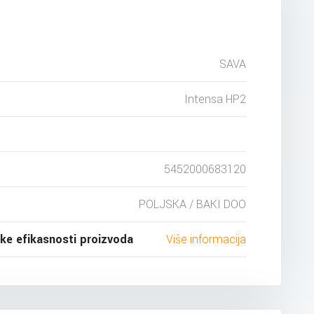
SAVA
Intensa HP2
5452000683120
POLJSKA / BAKI DOO
ske efikasnosti proizvoda
Više informacija