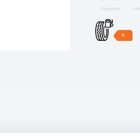
Auto gume
Letn
C