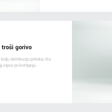
troši gorivo
lju distribuciju pritiska, što
otpor pri kotrljanju.