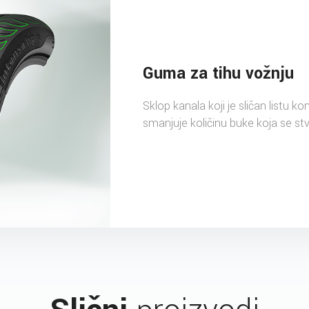
Guma za tihu vožnju
Sklop kanala koji je sličan listu ko
smanjuje količinu buke koja se stv