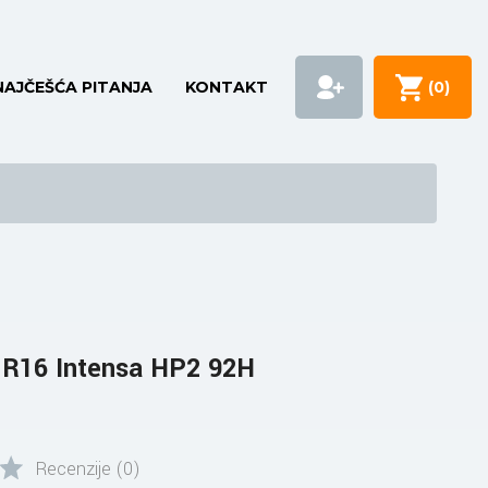
NAJČEŠĆA PITANJA
KONTAKT
(
0
)
 R16 Intensa HP2 92H
Recenzije (0)