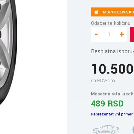
RASPOLOŽIVA KO
Odaberite količinu
-
+
Besplatna isporu
10.50
sa PDV-om
Mesečna rata kredit
489 RSD
Reprezentativni primer