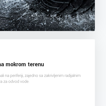
na mokrom terenu
li na periferiji, zajedno sa zakrivljenim radijalnim
ra za odvod vode.