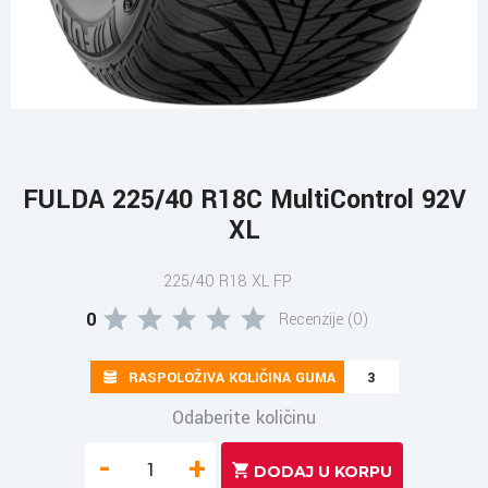
FULDA 225/40 R18C MultiControl 92V
XL
225/40 R18 XL FP
0
Recenzije (0)
RASPOLOŽIVA KOLIČINA GUMA
3
Odaberite količinu
-
+