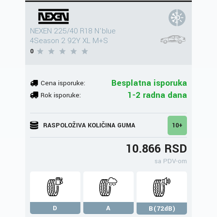
NEXEN 225/40 R18 N'blue
4Season 2 92Y XL M+S
0
Besplatna isporuka
Cena isporuke:
1-2 radna dana
Rok isporuke:
RASPOLOŽIVA KOLIČINA GUMA
10+
10.866 RSD
sa PDV-om
D
A
B(72dB)