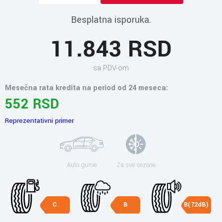
Besplatna isporuka.
11.843 RSD
sa PDV-om
Mesečna rata kredita na period od 24 meseca:
552 RSD
Reprezentativni primer
Auto gume
Za sve sezone
C
B
B(72dB)