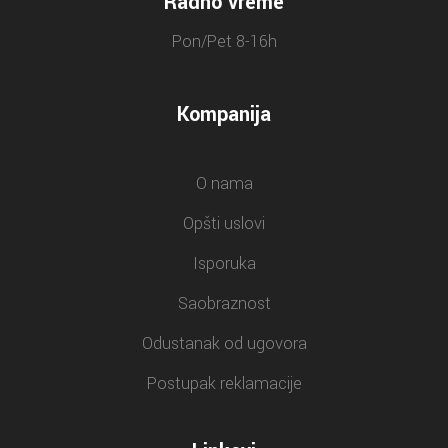
Radno vreme
Pon/Pet 8-16h
Kompanija
O nama
Opšti uslovi
Isporuka
Saobraznost
Odustanak od ugovora
Postupak reklamacije