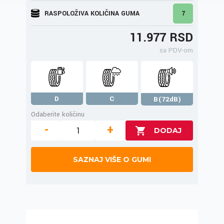
RASPOLOŽIVA KOLIČINA GUMA
7
11.977 RSD
sa PDV-om
D
C
B(72dB)
Odaberite količinu
-
+
SAZNAJ VIŠE O GUMI