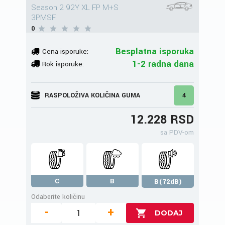
Season 2 92Y XL FP M+S
3PMSF
0
Besplatna isporuka
Cena isporuke:
1-2 radna dana
Rok isporuke:
RASPOLOŽIVA KOLIČINA GUMA
4
12.228 RSD
sa PDV-om
C
B
B(72dB)
Odaberite količinu
-
+