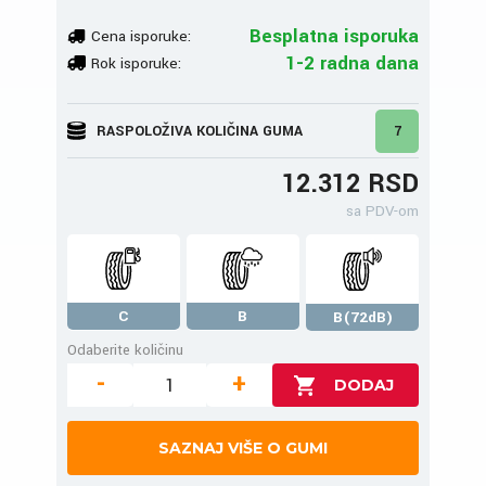
Besplatna isporuka
Cena isporuke:
1-2 radna dana
Rok isporuke:
RASPOLOŽIVA KOLIČINA GUMA
7
12.312 RSD
sa PDV-om
C
B
B(72dB)
Odaberite količinu
-
+
SAZNAJ VIŠE O GUMI