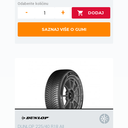
Odaberite količinu
-
+
SAZNAJ VIŠE O GUMI
DUNLOP 225/40 R18 All