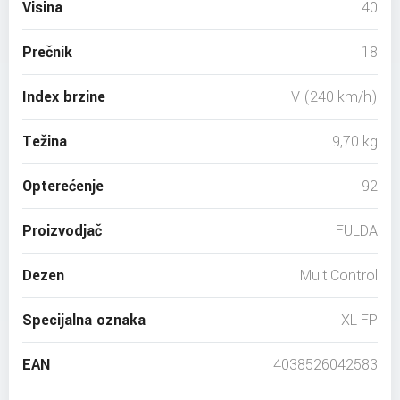
Visina
40
Prečnik
18
Index brzine
V (240 km/h)
Težina
9,70 kg
Opterećenje
92
Proizvodjač
FULDA
Dezen
MultiControl
Specijalna oznaka
XL FP
EAN
4038526042583