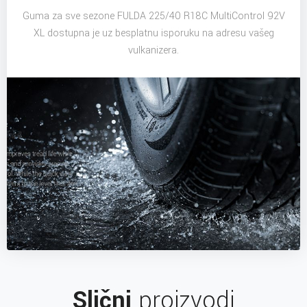
Guma za sve sezone FULDA 225/40 R18C MultiControl 92V
XL dostupna je uz besplatnu isporuku na adresu vašeg
vulkanizera.
Slični
proizvodi