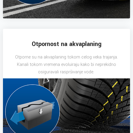
Otpornost na akvaplaning
Otporne su na akvaplaning tokom celog veka trajanja.
Kanali tokom vremena evoluiraju kako bi neprekidno
osiguravali raspršivanje vode.