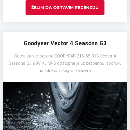
ŽELIM DA OSTAVIM RECENZIJU
Goodyear Vector 4 Seasons G3
Guma za sve sezone GOODYEAR 215/55 R18 Vector 4
Seasons G3 99V XL M+S dostupna je uz besplatnu isporuku
na adresu vašeg vulkanizera.