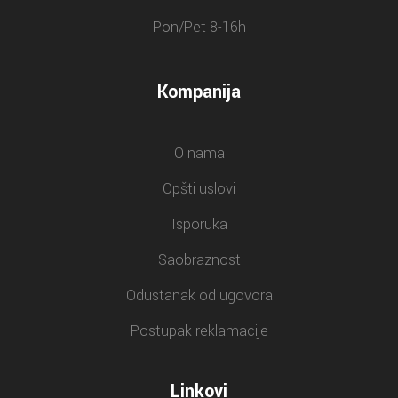
Pon/Pet 8-16h
Kompanija
O nama
Opšti uslovi
Isporuka
Saobraznost
Odustanak od ugovora
Postupak reklamacije
Linkovi