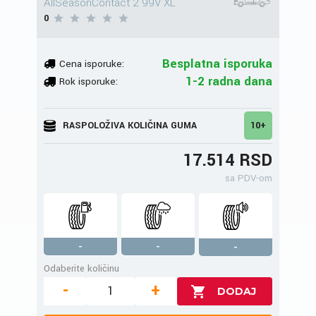
AllSeasonContact 2 99V XL
0
Besplatna isporuka
Cena isporuke:
1-2 radna dana
Rok isporuke:
RASPOLOŽIVA KOLIČINA GUMA
10+
17.514 RSD
sa PDV-om
-
-
-
Odaberite količinu
-
+