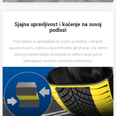
Sjajna upravljivost i kočenje na suvoj
podlozi
Poboljšano je upravljanje na suvim putevima i skraćen
zaustavni put u odnosu na prethodnu generaciju. Za vreme
oštrog manevrisanja smanjene su deformacije gume
zahvaljujući snažnim ramenim blokovima.