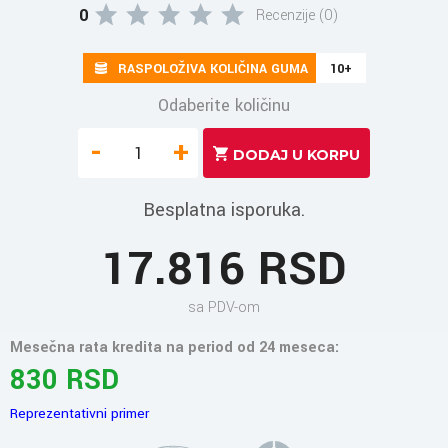
0
Recenzije (0)
RASPOLOŽIVA KOLIČINA GUMA
10+
Odaberite količinu
-
+
Besplatna isporuka.
17.816 RSD
sa PDV-om
Mesečna rata kredita na period od 24 meseca:
830 RSD
Reprezentativni primer