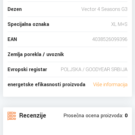
Dezen
Vector 4 Seasons G3
Specijalna oznaka
XL M+S
EAN
4038526099396
Zemlja porekla / uvoznik
Evropski registar
POLJSKA / GOODYEAR SRBIJA
energetske efikasnosti proizvoda
Više informacija
Recenzije
Prosečna ocena proizvoda:
0