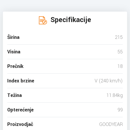
Specifikacije
Širina
215
Visina
55
Prečnik
18
Index brzine
V (240 km/h)
Težina
11.84kg
Opterećenje
99
Proizvodjač
GOODYEAR