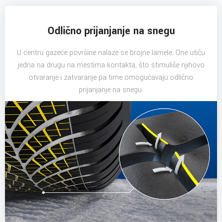
Odlično prijanjanje na snegu
U centru gazeće površine nalaze se brojne lamele. One utiču
jedna na drugu na mestima kontakta, što stimuliše njihovo
otvaranje i zatvaranje pa time omogućavaju odlično
prijanjanje na snegu.