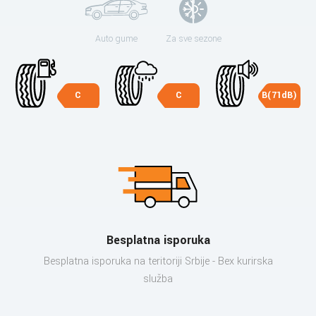
Auto gume
Za sve sezone
C
C
B(71dB)
Besplatna isporuka
Besplatna isporuka na teritoriji Srbije - Bex kurirska
služba