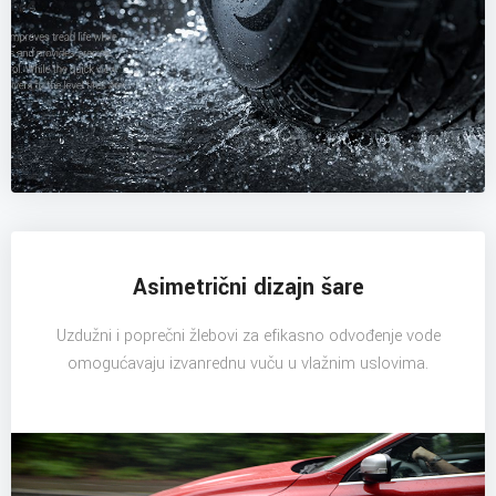
Asimetrični dizajn šare
Uzdužni i poprečni žlebovi za efikasno odvođenje vode
omogućavaju izvanrednu vuču u vlažnim uslovima.