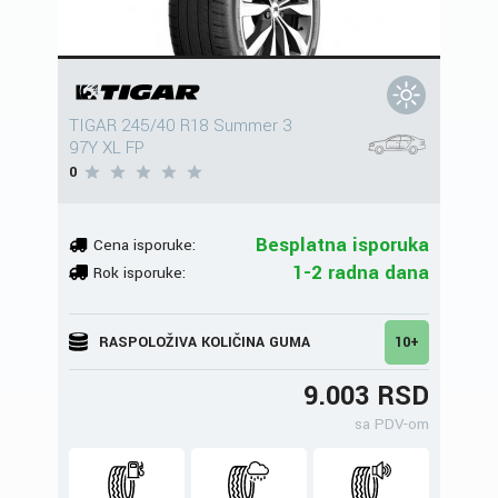
TIGAR 245/40 R18 Summer 3
97Y XL FP
0
Besplatna isporuka
Cena isporuke:
1-2 radna dana
Rok isporuke:
RASPOLOŽIVA KOLIČINA GUMA
10+
9.003 RSD
sa PDV-om