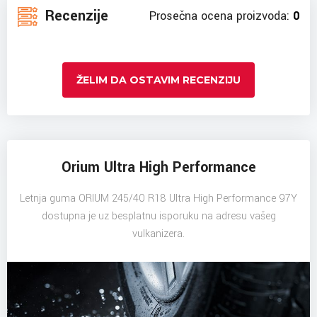
Recenzije
Prosečna ocena proizvoda:
0
ŽELIM DA OSTAVIM RECENZIJU
Orium Ultra High Performance
Letnja guma ORIUM 245/40 R18 Ultra High Performance 97Y
dostupna je uz besplatnu isporuku na adresu vašeg
vulkanizera.