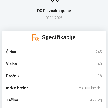
DOT oznaka gume
2024/2025
Specifikacije
Širina
245
Visina
40
Prečnik
18
Index brzine
Y (300 km/h)
Težina
9.97 kg