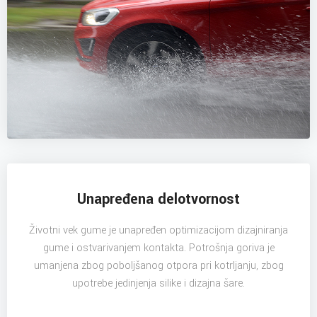
Unapređena delotvornost
Životni vek gume je unapređen optimizacijom dizajniranja
gume i ostvarivanjem kontakta. Potrošnja goriva je
umanjena zbog poboljšanog otpora pri kotrljanju, zbog
upotrebe jedinjenja silike i dizajna šare.