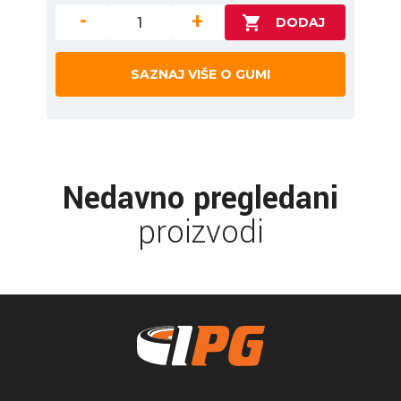
-
+
SAZNAJ VIŠE O GUMI
Nedavno pregledani
proizvodi