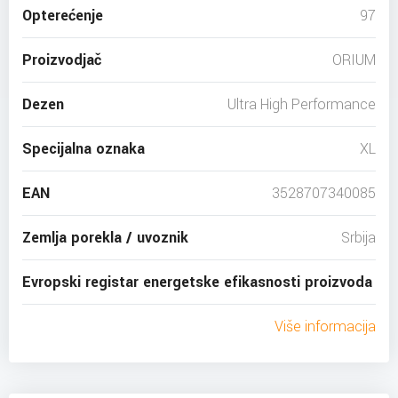
Opterećenje
97
Proizvodjač
ORIUM
Dezen
Ultra High Performance
Specijalna oznaka
XL
EAN
3528707340085
Zemlja porekla / uvoznik
Srbija
Evropski registar energetske efikasnosti proizvoda
Više informacija