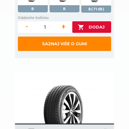
B
B
B(71dB)
Odaberite količinu
-
+
SAZNAJ VIŠE O GUMI