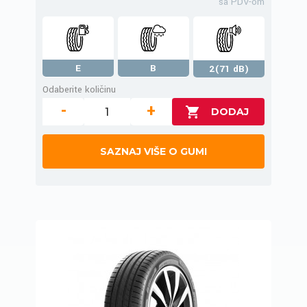
sa PDV-om
E
B
2(71 dB)
Odaberite količinu
-
+
SAZNAJ VIŠE O GUMI