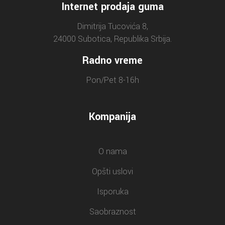
Internet prodaja guma
Dimitrija Tucovića 8,
24000 Subotica, Republika Srbija.
Radno vreme
Pon/Pet 8-16h
Kompanija
O nama
Opšti uslovi
Isporuka
Saobraznost