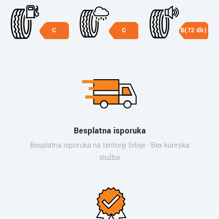
C
C
B(72 db)
Besplatna isporuka
Besplatna isporuka na teritoriji Srbije - Bex kurirska
služba