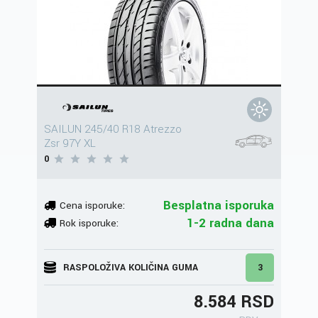
SAILUN 245/40 R18 Atrezzo
Zsr 97Y XL
0
Besplatna isporuka
Cena isporuke:
1-2 radna dana
Rok isporuke:
RASPOLOŽIVA KOLIČINA GUMA
3
8.584 RSD