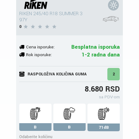
RIKEN 245/40 R18 SUMMER 3
97Y
0
Besplatna isporuka
Cena isporuke:
1-2 radna dana
Rok isporuke:
RASPOLOŽIVA KOLIČINA GUMA
2
8.680 RSD
sa PDV-om
B
B
71dB
Odaberite količinu