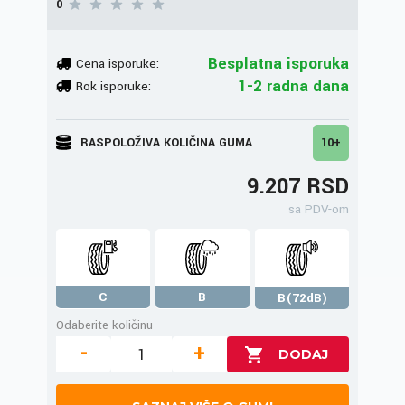
0
Besplatna isporuka
Cena isporuke:
1-2 radna dana
Rok isporuke:
RASPOLOŽIVA KOLIČINA GUMA
10+
9.207 RSD
sa PDV-om
C
B
B(72dB)
Odaberite količinu
-
+