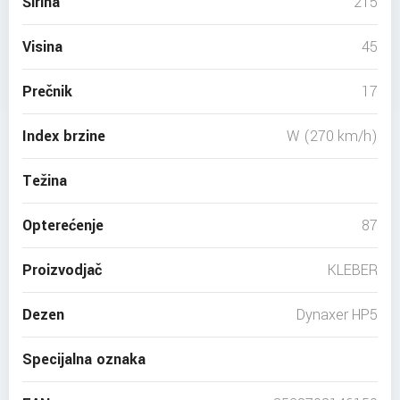
Širina
215
Visina
45
Prečnik
17
Index brzine
W (270 km/h)
Težina
Opterećenje
87
Proizvodjač
KLEBER
Dezen
Dynaxer HP5
Specijalna oznaka