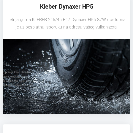
Kleber Dynaxer HP5
Letnja guma KLEBER 215/45 R17 Dynaxer HP5 87W dostupna
je uz besplatnu isporuku na adresu vašeg vulkanizera.