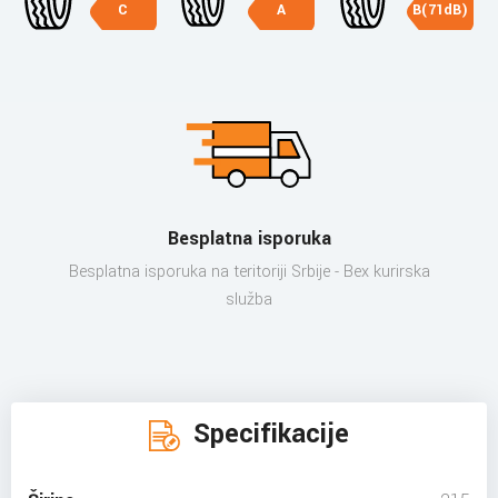
C
A
B(71dB)
Besplatna isporuka
Besplatna isporuka na teritoriji Srbije - Bex kurirska
služba
Specifikacije