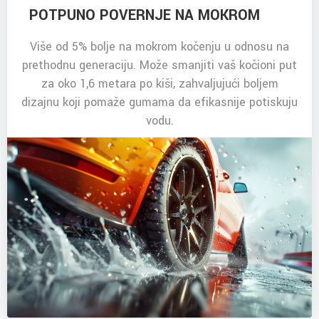
POTPUNO POVERNJE NA MOKROM
Više od 5% bolje na mokrom kočenju u odnosu na
prethodnu generaciju. Može smanjiti vaš kočioni put
za oko 1,6 metara po kiši, zahvaljujući boljem
dizajnu koji pomaže gumama da efikasnije potiskuju
vodu.