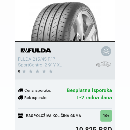
FULDA 215/45 R17
SportControl 2 91Y XL
0
Besplatna isporuka
Cena isporuke:
1-2 radna dana
Rok isporuke:
RASPOLOŽIVA KOLIČINA GUMA
10+
10.825 RSD