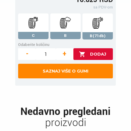
sa PDV-om
C
B
B(71db)
Odaberite količinu
-
+
SAZNAJ VIŠE O GUMI
Nedavno pregledani
proizvodi