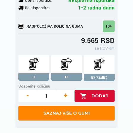
Besplatna isporuka
Cena isporuke:
1-2 radna dana
Rok isporuke:
RASPOLOŽIVA KOLIČINA GUMA
10+
9.565 RSD
sa PDV-om
C
B
B(72dB)
Odaberite količinu
-
+
SAZNAJ VIŠE O GUMI