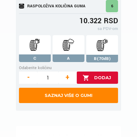
RASPOLOŽIVA KOLIČINA GUMA
6
10.322 RSD
sa PDV-om
C
A
B(70dB)
Odaberite količinu
-
+
SAZNAJ VIŠE O GUMI