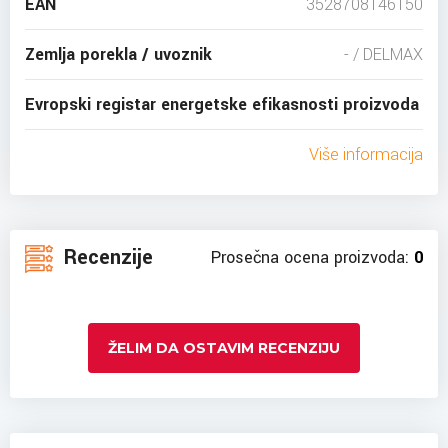
EAN
3528708146150
Zemlja porekla / uvoznik
- / DELMAX
Evropski registar energetske efikasnosti proizvoda
Više informacija
Recenzije
Prosečna ocena proizvoda:
0
ŽELIM DA OSTAVIM RECENZIJU