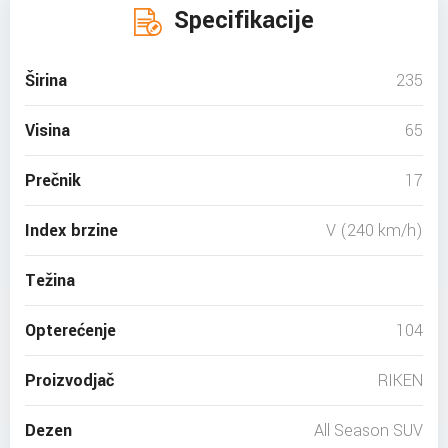
Specifikacije
Širina
235
Visina
65
Prečnik
17
Index brzine
V (240 km/h)
Težina
Opterećenje
104
Proizvodjač
RIKEN
Dezen
All Season SUV