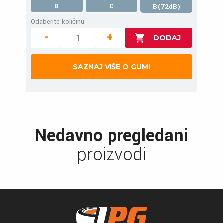
B
C
B(72dB)
Odaberite količinu
-
+
SAZNAJ VIŠE O GUMI
Nedavno pregledani
proizvodi