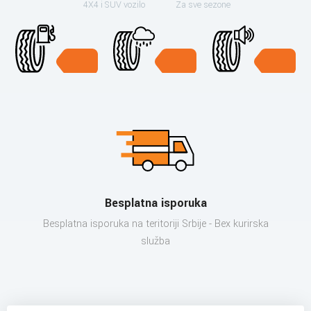
4X4 i SUV vozilo
Za sve sezone
Besplatna isporuka
Besplatna isporuka na teritoriji Srbije - Bex kurirska
služba