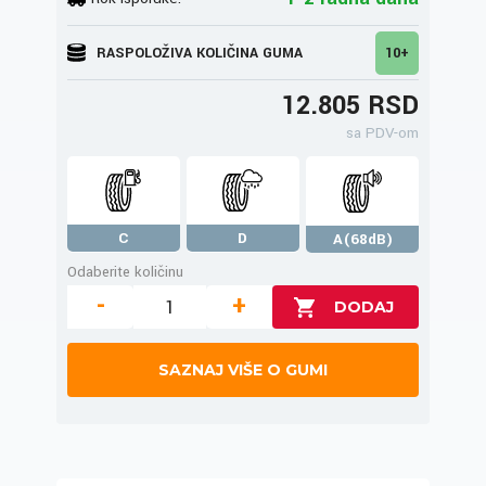
RASPOLOŽIVA KOLIČINA GUMA
10+
12.805 RSD
sa PDV-om
C
D
A(68dB)
Odaberite količinu
-
+
SAZNAJ VIŠE O GUMI