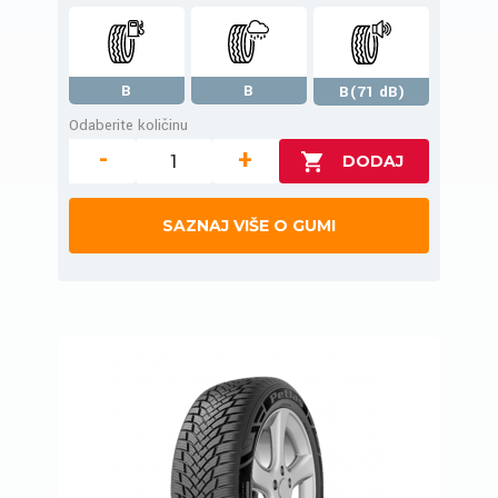
B
B
B(71 dB)
Odaberite količinu
-
+
SAZNAJ VIŠE O GUMI