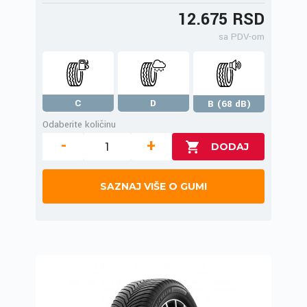
12.675 RSD
sa PDV-om
C
D
B (68 dB)
Odaberite količinu
-
+
SAZNAJ VIŠE O GUMI