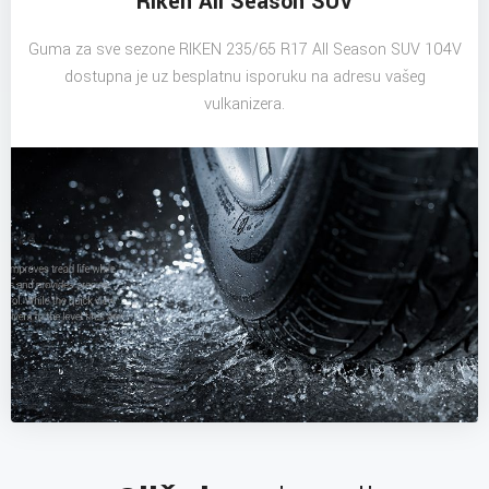
Riken All Season SUV
Guma za sve sezone RIKEN 235/65 R17 All Season SUV 104V
dostupna je uz besplatnu isporuku na adresu vašeg
vulkanizera.