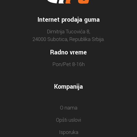
Internet prodaja guma
Dimitrija Tucovića 8,
24000 Subotica, Republika Srbija.
Radno vreme
Pon/Pet 8-16h
Kompanija
O nama
Opšti uslovi
Isporuka