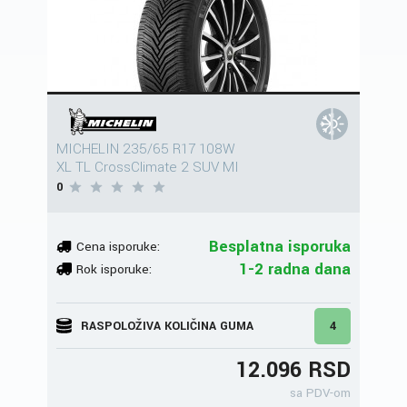
MICHELIN 235/65 R17 108W
XL TL CrossClimate 2 SUV MI
0
Besplatna isporuka
Cena isporuke:
1-2 radna dana
Rok isporuke:
RASPOLOŽIVA KOLIČINA GUMA
4
12.096 RSD
sa PDV-om