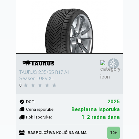
TAURUS 235/65 R17 All
Season 108V XL
0
2025
DOT:
Besplatna isporuka
Cena isporuke:
1-2 radna dana
Rok isporuke:
RASPOLOŽIVA KOLIČINA GUMA
10+