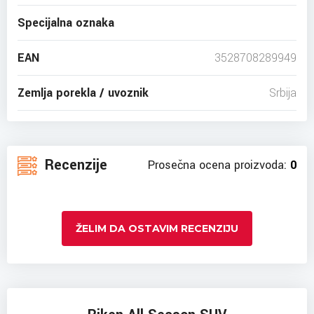
Specijalna oznaka
EAN
3528708289949
Zemlja porekla / uvoznik
Srbija
Recenzije
Prosečna ocena proizvoda:
0
ŽELIM DA OSTAVIM RECENZIJU