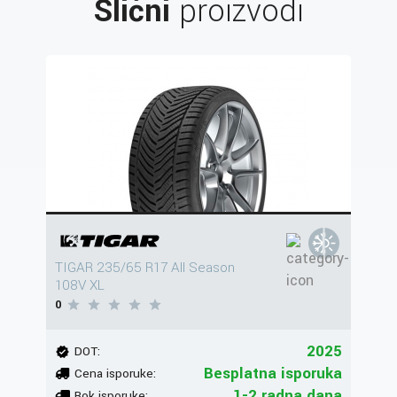
Slični
proizvodi
TIGAR 235/65 R17 All Season
108V XL
0
2025
DOT:
Besplatna isporuka
Cena isporuke:
1-2 radna dana
Rok isporuke: