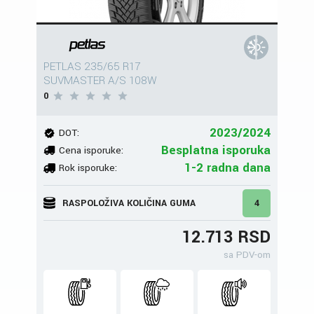
PETLAS 235/65 R17
SUVMASTER A/S 108W
0
2023/2024
DOT:
Besplatna isporuka
Cena isporuke:
1-2 radna dana
Rok isporuke:
RASPOLOŽIVA KOLIČINA GUMA
4
12.713 RSD
sa PDV-om