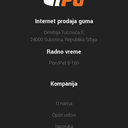
Internet prodaja guma
Dimitrija Tucovića 8,
24000 Subotica, Republika Srbija.
Radno vreme
Pon/Pet 8-16h
Kompanija
O nama
Opšti uslovi
Isporuka