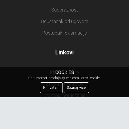
Saobraznost
Odustanak od ugovora
Postupak reklamacije
Linkovi
COOKIES
Plaćanje cene
Sajt internet-prodaja-guma.com koristi cookie.
Zaštita privatnosti
Prihvatam
Saznaj više
Kreiranje porudžbine
Reklamacija
Najčešća pitanja