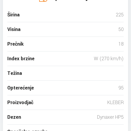
Širina
225
Visina
50
Prečnik
18
Index brzine
W (270 km/h)
Težina
Opterećenje
95
Proizvodjač
KLEBER
Dezen
Dynaxer HP5