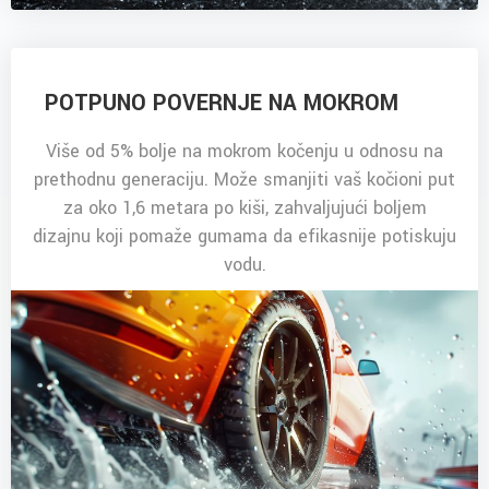
POTPUNO POVERNJE NA MOKROM
Više od 5% bolje na mokrom kočenju u odnosu na
prethodnu generaciju. Može smanjiti vaš kočioni put
za oko 1,6 metara po kiši, zahvaljujući boljem
dizajnu koji pomaže gumama da efikasnije potiskuju
vodu.