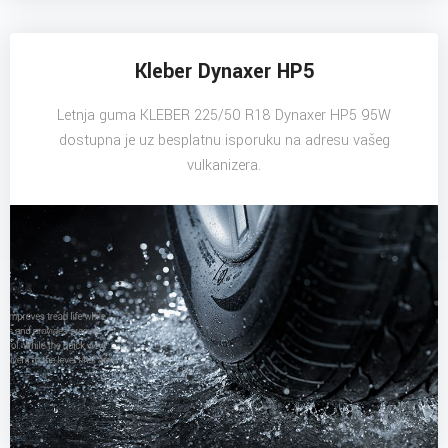
Kleber Dynaxer HP5
Letnja guma KLEBER 225/50 R18 Dynaxer HP5 95W
dostupna je uz besplatnu isporuku na adresu vašeg
vulkanizera.