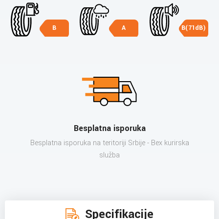
B
A
B(71dB)
Besplatna isporuka
Besplatna isporuka na teritoriji Srbije - Bex kurirska
služba
Specifikacije