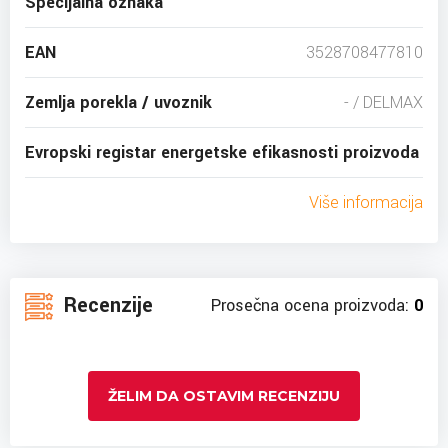
Specijalna oznaka
EAN
3528708477810
Zemlja porekla / uvoznik
- / DELMAX
Evropski registar energetske efikasnosti proizvoda
Više informacija
Recenzije
Prosečna ocena proizvoda:
0
ŽELIM DA OSTAVIM RECENZIJU