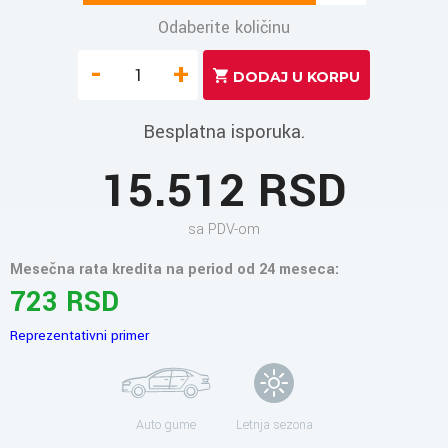
Odaberite količinu
-
+
Besplatna isporuka.
15.512 RSD
sa PDV-om
Mesečna rata kredita na period od 24 meseca:
723 RSD
Reprezentativni primer
Auto gume
Letnja sezona