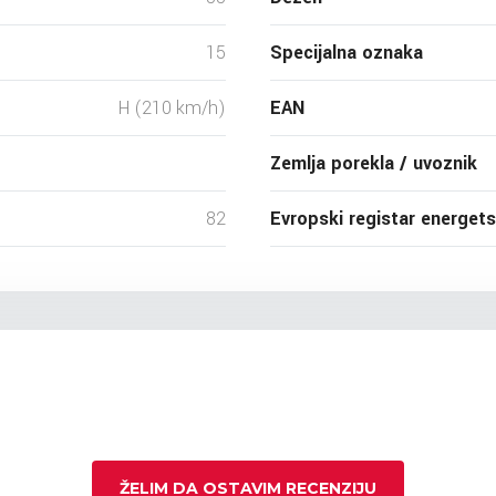
15
Specijalna oznaka
H (210 km/h)
EAN
Zemlja porekla / uvoznik
82
Evropski registar energet
ŽELIM DA OSTAVIM RECENZIJU