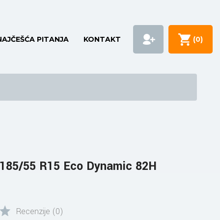
NAJČEŠĆA PITANJA
KONTAKT
(
0
)
85/55 R15 Eco Dynamic 82H
Recenzije (0)