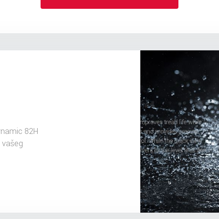
ynamic 82H
u vašeg