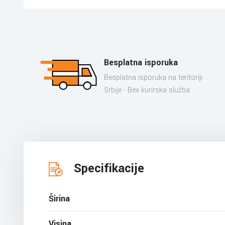
Besplatna isporuka
Besplatna isporuka na teritoriji
Srbije - Bex kurirska služba
Specifikacije
Širina
Visina