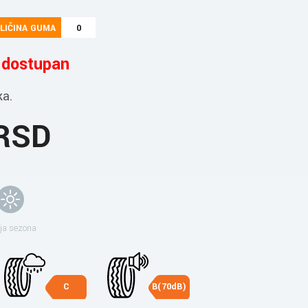
LIČINA GUMA
0
e dostupan
ka.
 RSD
ja sezona
C
B(70dB)