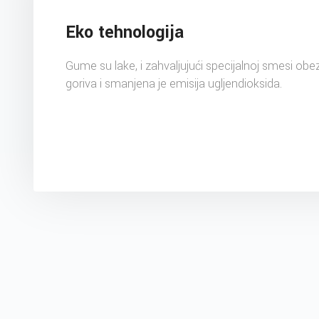
Eko tehnologija
Gume su lake, i zahvaljujući specijalnoj smesi ob
goriva i smanjena je emisija ugljendioksida.