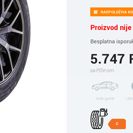
RASPOLOŽIVA KO
Proizvod nij
Besplatna isporu
5.747
sa PDV-om
Auto gume
Letn
C