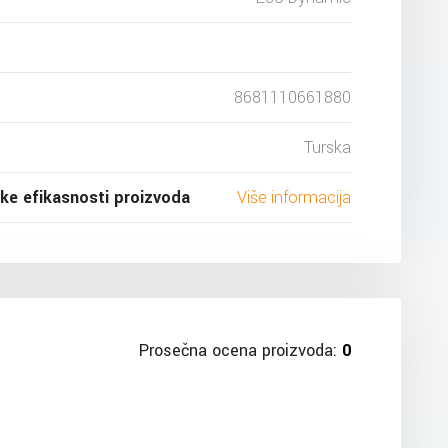
8681110661880
Turska
ske efikasnosti proizvoda
Više informacija
Prosečna ocena proizvoda:
0