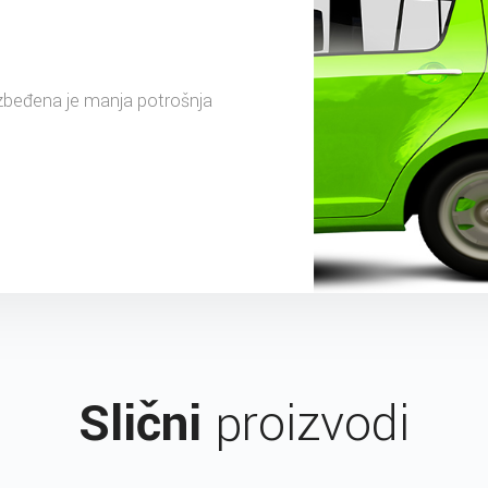
ezbeđena je manja potrošnja
Slični
proizvodi