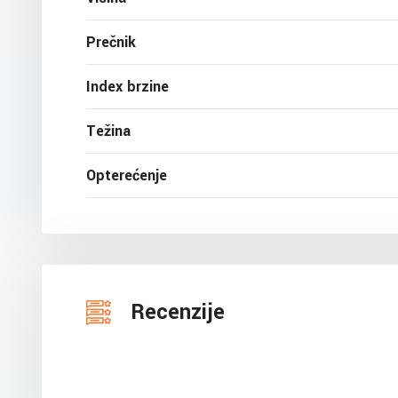
Prečnik
Index brzine
Težina
Opterećenje
Recenzije