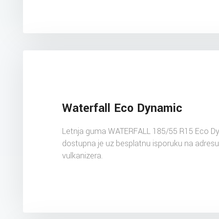
Waterfall Eco Dynamic
Letnja guma WATERFALL 185/55 R15 Eco D
dostupna je uz besplatnu isporuku na adres
vulkanizera.