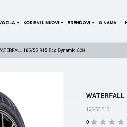
VOZILA
KORISNI LINKOVI
BRENDOVI
O NAMA
ATERFALL 185/55 R15 Eco Dynamic 82H
WATERFALL 1
185/55 R15
0