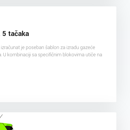
a 5 tačaka
izračunat je poseban šablon za izradu gazeće
. U kombinaciji sa specifičnim blokovima utiče na