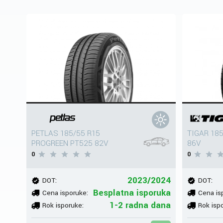
PETLAS 185/55 R15
TIGAR 18
PROGREEN PT525 82V
86V
0
0
2023/2024
DOT:
DOT:
Besplatna isporuka
Cena isporuke:
Cena is
1-2 radna dana
Rok isporuke:
Rok isp