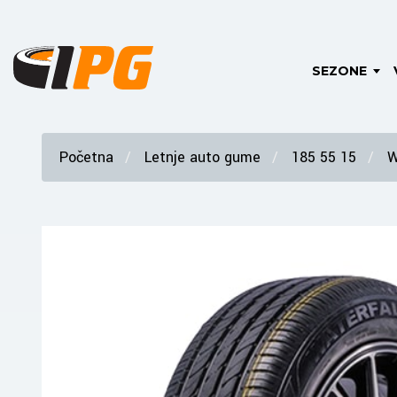
SEZONE
Početna
Letnje auto gume
185 55 15
W