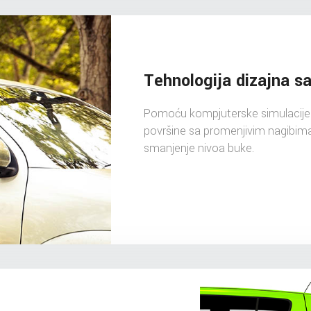
Tehnologija dizajna s
Pomoću kompjuterske simulacije 
površine sa promenjivim nagibima
smanjenje nivoa buke.