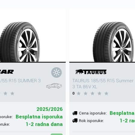
5/55 R15 SUMMER 3
TAURUS 185/55 R15 Summer
3 TA 86V XL
0
2025/2026
Besplatna
Cena isporuke:
Besplatna isporuka
poruke:
1-2 r
Rok isporuke:
1-2 radna dana
oruke: