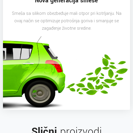
Nova generacija smeše
Smeša sa silikom obezbeđuje mali otpor pri kotrljanju. Na
ovaj način se optimizuje potrošnja goriva i smanjuje se
zagađenje životne sredine.
Slični
proizvodi