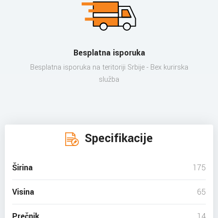
Besplatna isporuka
Besplatna isporuka na teritoriji Srbije - Bex kurirska
služba
Specifikacije
Širina
175
Visina
65
Prečnik
14