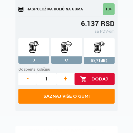
RASPOLOŽIVA KOLIČINA GUMA
10+
6.137 RSD
sa PDV-om
D
C
B(71dB)
Odaberite količinu
-
+
SAZNAJ VIŠE O GUMI