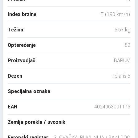
Index brzine
T (190 km/h)
Težina
6.67 kg
Opterećenje
82
Proizvodjač
BARUM
Dezen
Polaris 5
Specijalna oznaka
EAN
4024063001176
Zemlja porekla / uvoznik
Evropski registar
SLOVAČKA, RUMUNIJA / BAKI DOO