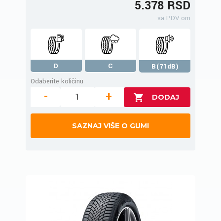
5.378 RSD
sa PDV-om
D
C
B(71dB)
Odaberite količinu
-
+
SAZNAJ VIŠE O GUMI