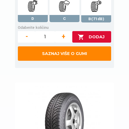
D
C
B(71dB)
Odaberite količinu
-
+
SAZNAJ VIŠE O GUMI