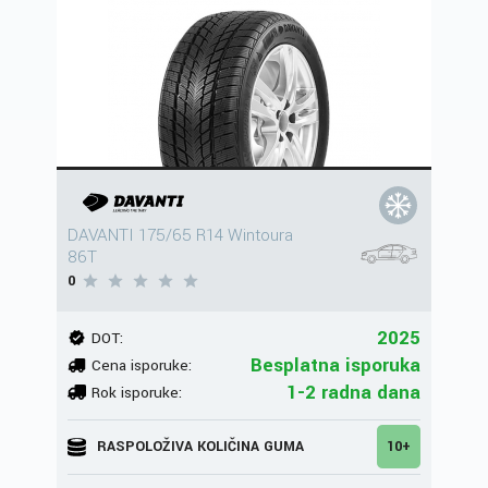
DAVANTI 175/65 R14 Wintoura
86T
0
2025
DOT:
Besplatna isporuka
Cena isporuke:
1-2 radna dana
Rok isporuke:
RASPOLOŽIVA KOLIČINA GUMA
10+