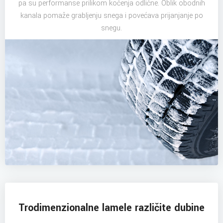
pa su performanse prilikom kočenja odlične. Oblik obodnih
kanala pomaže grabljenju snega i povećava prijanjanje po
snegu.
Trodimenzionalne lamele različite dubine