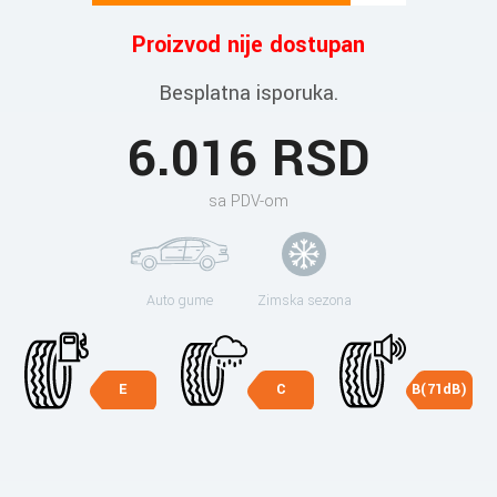
Proizvod nije dostupan
Besplatna isporuka.
6.016 RSD
sa PDV-om
Auto gume
Zimska sezona
E
C
B(71dB)