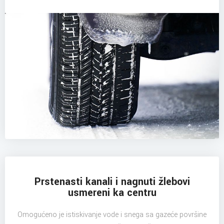
Prstenasti kanali i nagnuti žlebovi
usmereni ka centru
Omogućeno je istiskivanje vode i snega sa gazeće površine