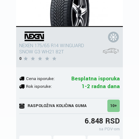
NEXEN 175/65 R14 WINGUARD
SNOW G3 WH21 82T
0
Besplatna isporuka
Cena isporuke:
1-2 radna dana
Rok isporuke:
RASPOLOŽIVA KOLIČINA GUMA
10+
6.848 RSD
sa PDV-om