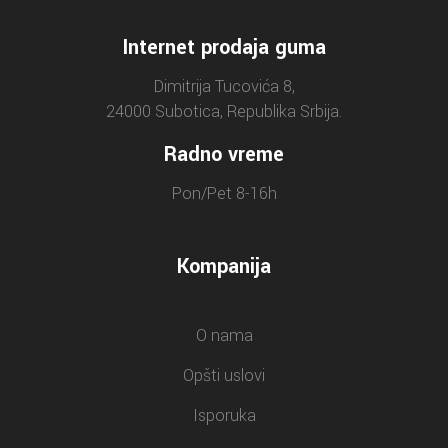
Internet prodaja guma
Dimitrija Tucovića 8,
24000 Subotica, Republika Srbija.
Radno vreme
Pon/Pet 8-16h
Kompanija
O nama
Opšti uslovi
Isporuka