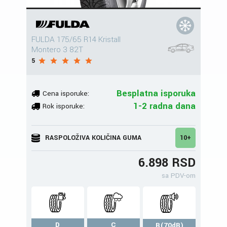
FULDA 175/65 R14 Kristall
Montero 3 82T
5
Besplatna isporuka
Cena isporuke:
1-2 radna dana
Rok isporuke:
RASPOLOŽIVA KOLIČINA GUMA
10+
6.898 RSD
sa PDV-om
D
C
B(70dB)