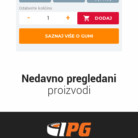
Odaberite količinu
-
+
SAZNAJ VIŠE O GUMI
Nedavno pregledani
proizvodi