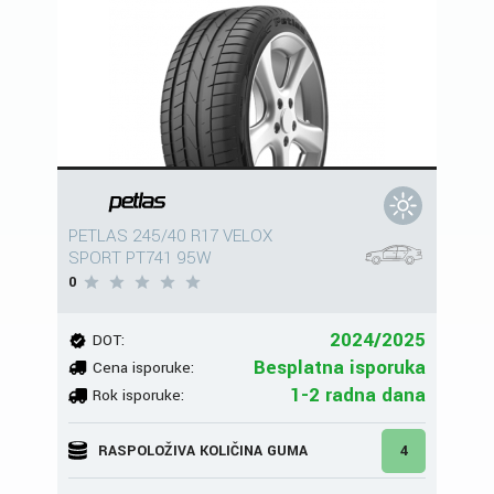
PETLAS 245/40 R17 VELOX
SPORT PT741 95W
0
2024/2025
DOT:
Besplatna isporuka
Cena isporuke:
1-2 radna dana
Rok isporuke:
RASPOLOŽIVA KOLIČINA GUMA
4