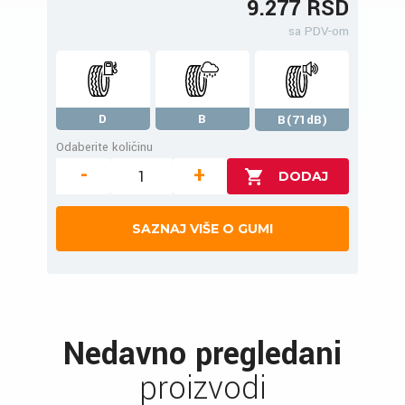
9.277 RSD
sa PDV-om
D
B
B(71dB)
Odaberite količinu
-
+
SAZNAJ VIŠE O GUMI
Nedavno pregledani
proizvodi