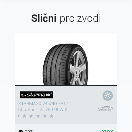
Slični
proizvodi
STARMAXX 245/40 ZR17
UltraSport ST760 95W XL
0
2024
DOT: