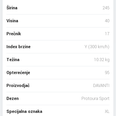
Širina
245
Visina
40
Prečnik
17
Index brzine
Y (300 km/h)
Težina
10.32 kg
Opterećenje
95
Proizvodjač
DAVANTI
Dezen
Protoura Sport
Specijalna oznaka
XL