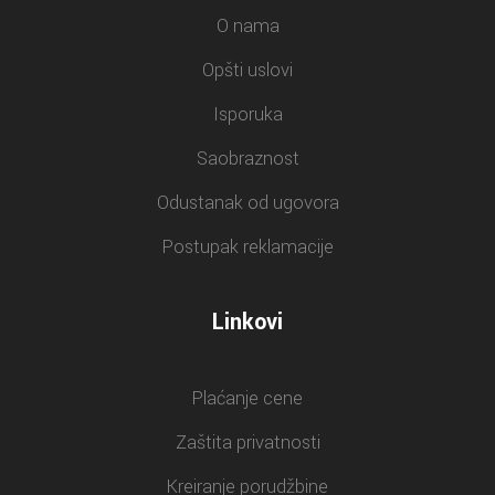
O nama
Opšti uslovi
Isporuka
Saobraznost
Odustanak od ugovora
Postupak reklamacije
Linkovi
Plaćanje cene
Zaštita privatnosti
Kreiranje porudžbine