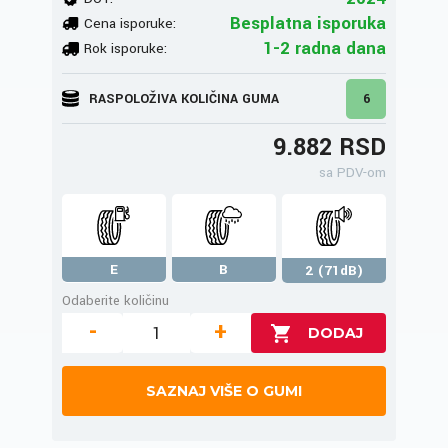
Besplatna isporuka
Cena isporuke:
1-2 radna dana
Rok isporuke:
RASPOLOŽIVA KOLIČINA GUMA
6
9.882 RSD
sa PDV-om
E
B
2 (71dB)
Odaberite količinu
-
+
SAZNAJ VIŠE O GUMI