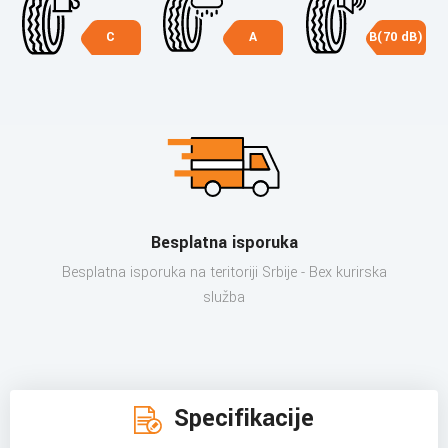
C
A
B(70 dB)
Besplatna isporuka
Besplatna isporuka na teritoriji Srbije - Bex kurirska
služba
Specifikacije