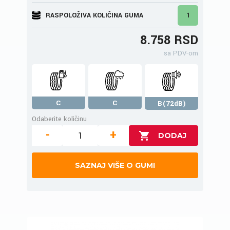
RASPOLOŽIVA KOLIČINA GUMA
1
8.758 RSD
sa PDV-om
C
C
B(72dB)
Odaberite količinu
-
+
SAZNAJ VIŠE O GUMI