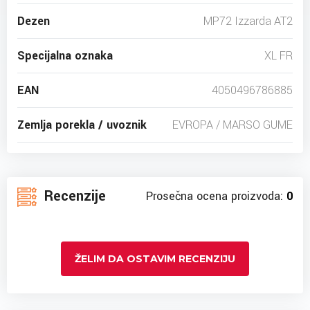
Dezen
MP72 Izzarda AT2
Specijalna oznaka
XL FR
EAN
4050496786885
Zemlja porekla / uvoznik
EVROPA / MARSO GUME
Recenzije
Prosečna ocena proizvoda:
0
ŽELIM DA OSTAVIM RECENZIJU