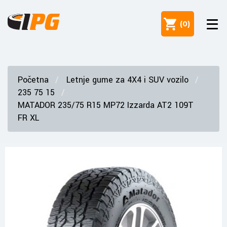
(
0
)
Početna
Letnje gume za 4X4 i SUV vozilo
235 75 15
MATADOR 235/75 R15 MP72 Izzarda AT2 109T
FR XL