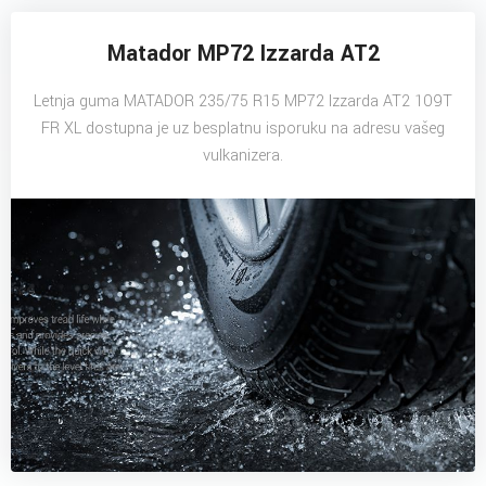
Matador MP72 Izzarda AT2
Letnja guma MATADOR 235/75 R15 MP72 Izzarda AT2 109T
FR XL dostupna je uz besplatnu isporuku na adresu vašeg
vulkanizera.