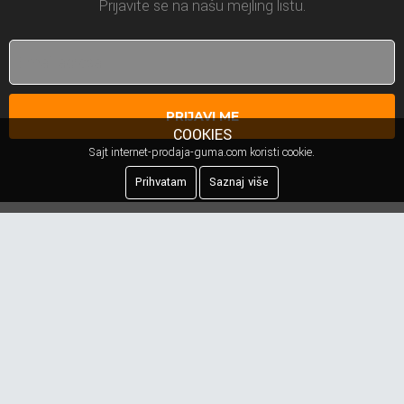
Prijavite se na našu mejling listu.
PRIJAVI ME
COOKIES
Sajt internet-prodaja-guma.com koristi cookie.
Prihvatam
Saznaj više