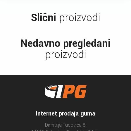
Slični
proizvodi
Nedavno pregledani
proizvodi
Internet prodaja guma
Dimitrija Tucovića 8,