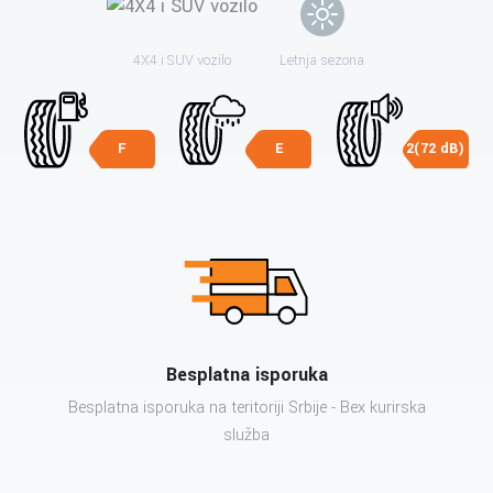
4X4 i SUV vozilo
Letnja sezona
F
E
2(72 dB)
Besplatna isporuka
Besplatna isporuka na teritoriji Srbije - Bex kurirska
služba