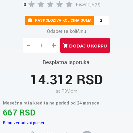
0
Recenzije (0)
RASPOLOŽIVA KOLIČINA GUMA
2
Odaberite količinu
-
+
Besplatna isporuka.
14.312 RSD
sa PDV-om
Mesečna rata kredita na period od 24 meseca:
667 RSD
Reprezentativni primer