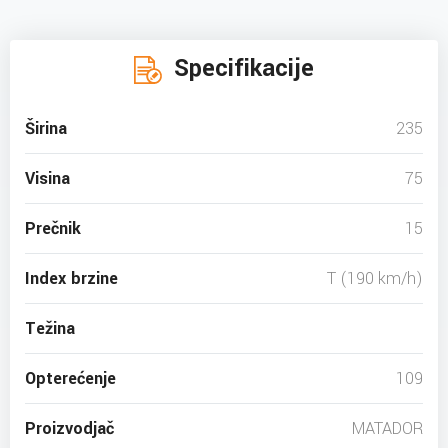
Specifikacije
Širina
235
Visina
75
Prečnik
15
Index brzine
T (190 km/h)
Težina
Opterećenje
109
Proizvodjač
MATADOR