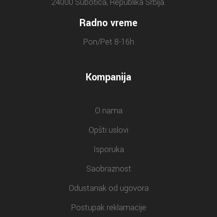
24000 Subotica, Republika Srbija.
Radno vreme
Pon/Pet 8-16h
Kompanija
O nama
Opšti uslovi
Isporuka
Saobraznost
Odustanak od ugovora
Postupak reklamacije