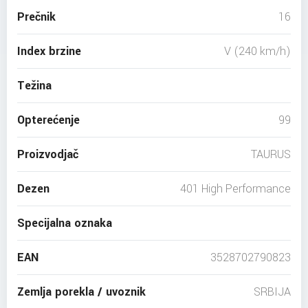
Prečnik
16
Index brzine
V (240 km/h)
Težina
Opterećenje
99
Proizvodjač
TAURUS
Dezen
401 High Performance
Specijalna oznaka
EAN
3528702790823
Zemlja porekla / uvoznik
SRBIJA