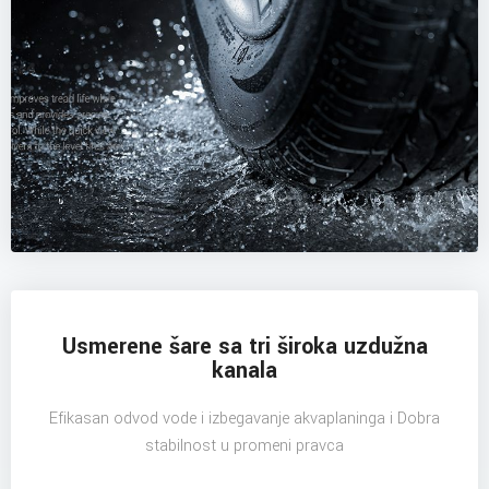
Usmerene šare sa tri široka uzdužna
kanala
Efikasan odvod vode i izbegavanje akvaplaninga i Dobra
stabilnost u promeni pravca