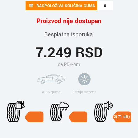
RASPOLOŽIVA KOLIČINA GUMA
0
Proizvod nije dostupan
Besplatna isporuka.
7.249 RSD
sa PDV-om
Auto gume
Letnja sezona
2(71 dB)