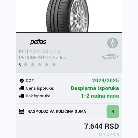
PETLAS 215/60 R16
PROGREEN PT525 95V
0
2024/2025
DOT:
Besplatna isporuka
Cena isporuke:
1-2 radna dana
Rok isporuke:
RASPOLOŽIVA KOLIČINA GUMA
4
7.644 RSD
sa PDV-om