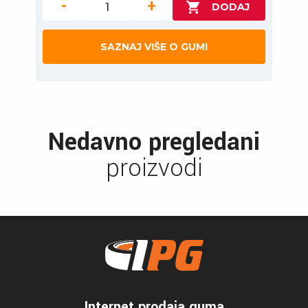
-
+
SAZNAJ VIŠE O GUMI
Nedavno pregledani
proizvodi
Internet prodaja guma