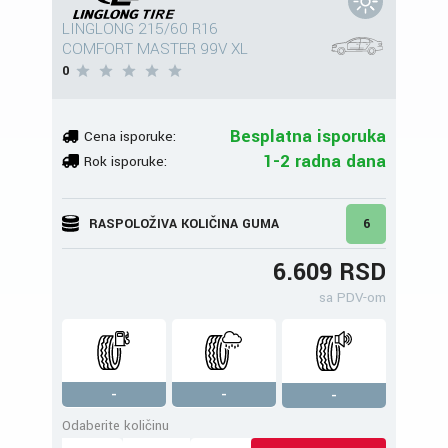
LINGLONG 215/60 R16
COMFORT MASTER 99V XL
0
Besplatna isporuka
Cena isporuke:
1-2 radna dana
Rok isporuke:
RASPOLOŽIVA KOLIČINA GUMA
6
6.609 RSD
sa PDV-om
-
-
-
Odaberite količinu