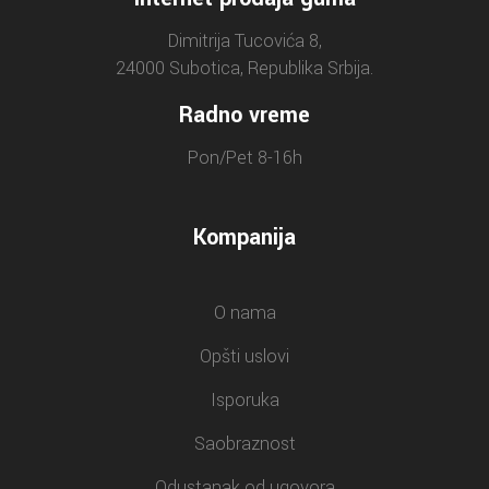
Dimitrija Tucovića 8,
24000 Subotica, Republika Srbija.
Radno vreme
Pon/Pet 8-16h
Kompanija
O nama
Opšti uslovi
Isporuka
Saobraznost
Odustanak od ugovora