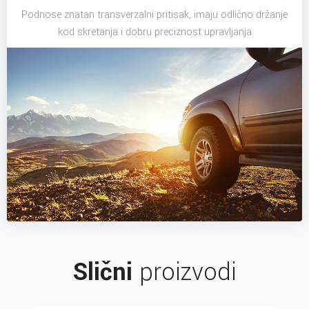
Podnose znatan transverzalni pritisak, imaju odlično držanje
kod skretanja i dobru preciznost upravljanja
Slični
proizvodi