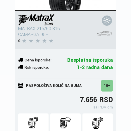
MATRAX 215/60 R16
CAMARGA 95H
0
Besplatna isporuka
Cena isporuke:
1-2 radna dana
Rok isporuke:
RASPOLOŽIVA KOLIČINA GUMA
10+
7.656 RSD
sa PDV-om