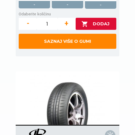
-
-
-
Odaberite količinu
-
+
SAZNAJ VIŠE O GUMI