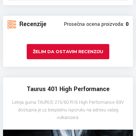
Recenzije
Prosečna ocena proizvoda:
0
ŽELIM DA OSTAVIM RECENZIJU
Taurus 401 High Performance
Letnja guma TAURUS 215/60 R16 High Performance 99V
dostupna je uz besplatnu isporuku na adresu vašeg
vulkanizera.