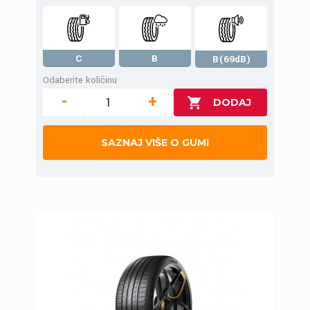
C
B
B(69dB)
Odaberite količinu
-
+
SAZNAJ VIŠE O GUMI