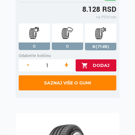
8.128 RSD
sa PDV-om
C
C
B(71dB)
Odaberite količinu
-
+
SAZNAJ VIŠE O GUMI