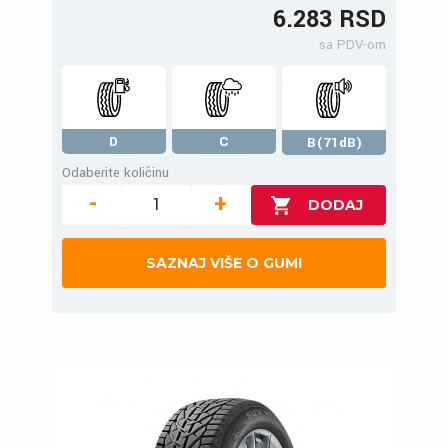
6.283 RSD
sa PDV-om
D
C
B(71dB)
Odaberite količinu
-
+
SAZNAJ VIŠE O GUMI