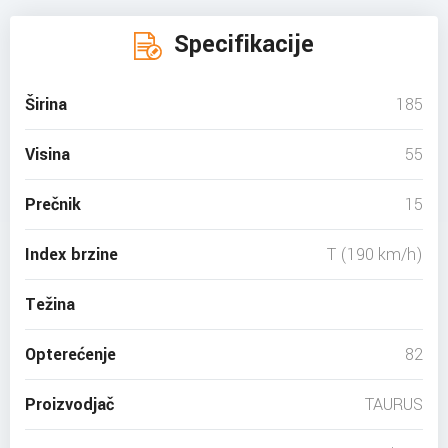
Specifikacije
Širina
185
Visina
55
Prečnik
15
Index brzine
T (190 km/h)
Težina
Opterećenje
82
Proizvodjač
TAURUS