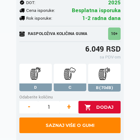
2025
DOT:
Besplatna isporuka
Cena isporuke:
1-2 radna dana
Rok isporuke:
RASPOLOŽIVA KOLIČINA GUMA
10+
6.049 RSD
sa PDV-om
D
C
B(70dB)
Odaberite količinu
-
+
SAZNAJ VIŠE O GUMI