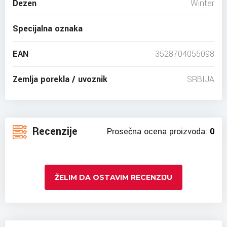
Dezen
Winter
Specijalna oznaka
EAN
3528704055098
Zemlja porekla / uvoznik
SRBIJA
Recenzije
Prosečna ocena proizvoda:
0
ŽELIM DA OSTAVIM RECENZIJU