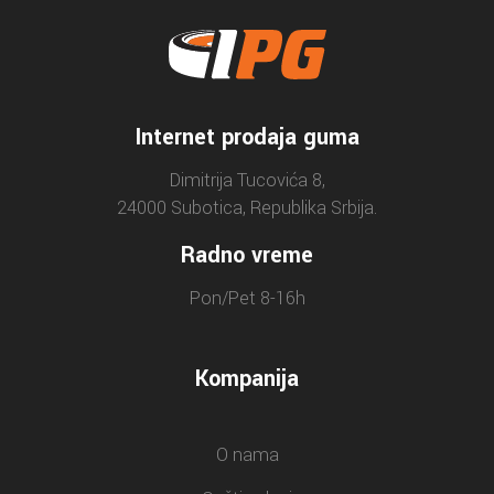
Internet prodaja guma
Dimitrija Tucovića 8,
24000 Subotica, Republika Srbija.
Radno vreme
Pon/Pet 8-16h
Kompanija
O nama