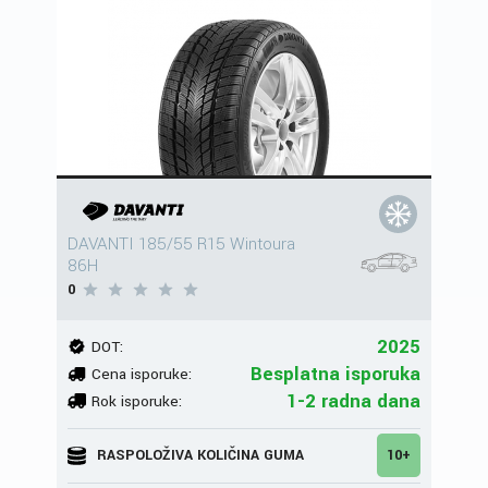
DAVANTI 185/55 R15 Wintoura
86H
0
2025
DOT:
Besplatna isporuka
Cena isporuke:
1-2 radna dana
Rok isporuke:
RASPOLOŽIVA KOLIČINA GUMA
10+