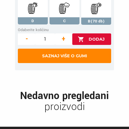
D
C
B(70 db)
Odaberite količinu
-
+
SAZNAJ VIŠE O GUMI
Nedavno pregledani
proizvodi