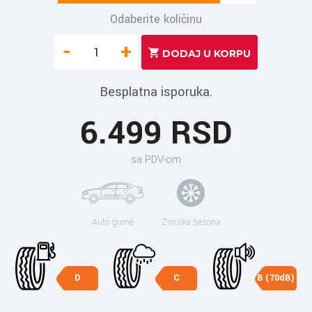
Odaberite količinu
-
+
Besplatna isporuka.
6.499 RSD
sa PDV-om
Auto gume
Zimska sezona
D
C
B (70dB)