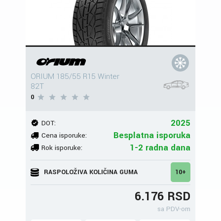
ORIUM 185/55 R15 Winter
82T
0
2025
DOT:
Besplatna isporuka
Cena isporuke:
1-2 radna dana
Rok isporuke:
RASPOLOŽIVA KOLIČINA GUMA
10+
6.176 RSD
sa PDV-om