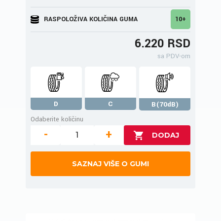
RASPOLOŽIVA KOLIČINA GUMA
10+
6.220 RSD
sa PDV-om
D
C
B(70dB)
Odaberite količinu
-
+
SAZNAJ VIŠE O GUMI