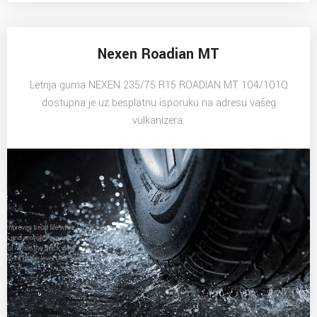
Nexen Roadian MT
Letnja guma NEXEN 235/75 R15 ROADIAN MT 104/101Q
dostupna je uz besplatnu isporuku na adresu vašeg
vulkanizera.