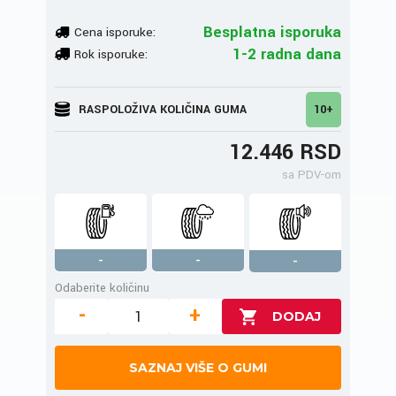
Besplatna isporuka
Cena isporuke:
1-2 radna dana
Rok isporuke:
RASPOLOŽIVA KOLIČINA GUMA
10+
12.446 RSD
sa PDV-om
-
-
-
Odaberite količinu
-
+
SAZNAJ VIŠE O GUMI