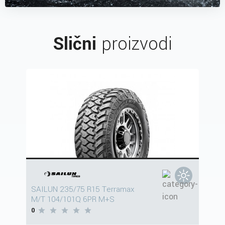
Slični
proizvodi
SAILUN 235/75 R15 Terramax
M/T 104/101Q 6PR M+S
0