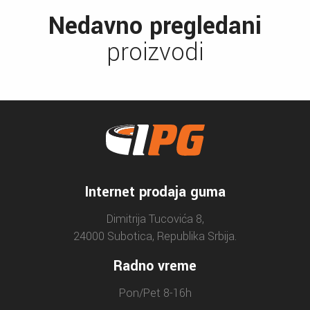
Nedavno pregledani
proizvodi
Internet prodaja guma
Dimitrija Tucovića 8,
24000 Subotica, Republika Srbija.
Radno vreme
Pon/Pet 8-16h