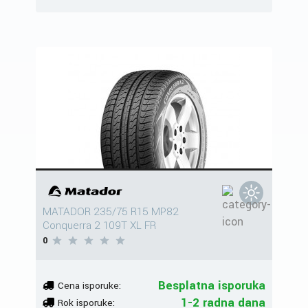
MATADOR 235/75 R15 MP82
Conquerra 2 109T XL FR
0
Besplatna isporuka
Cena isporuke:
1-2 radna dana
Rok isporuke: