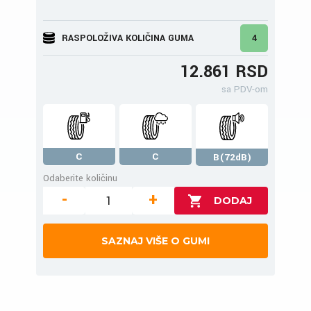
RASPOLOŽIVA KOLIČINA GUMA
4
12.861 RSD
sa PDV-om
C
C
B(72dB)
Odaberite količinu
-
+
SAZNAJ VIŠE O GUMI