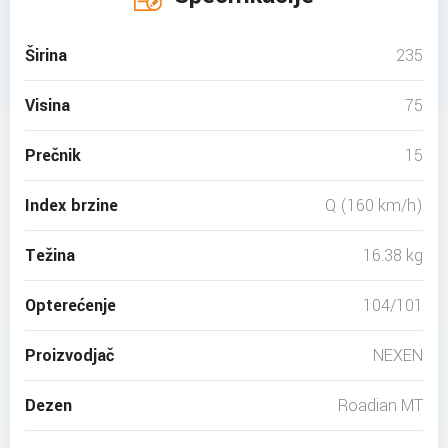
Širina
235
Visina
75
Prečnik
15
Index brzine
Q (160 km/h)
Težina
16.38 kg
Opterećenje
104/101
Proizvodjač
NEXEN
Dezen
Roadian MT