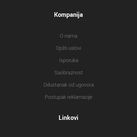
Kompanija
O nama
Opšti uslovi
Isporuka
Saobraznost
Odustanak od ugovora
Postupak reklamacije
Linkovi