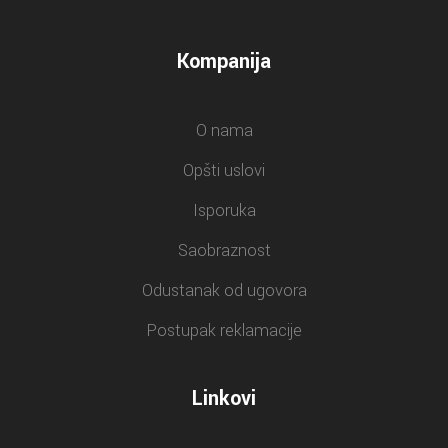
Kompanija
O nama
Opšti uslovi
Isporuka
Saobraznost
Odustanak od ugovora
Postupak reklamacije
Linkovi