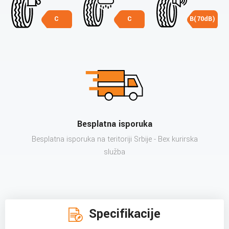
C
C
B(70dB)
Besplatna isporuka
Besplatna isporuka na teritoriji Srbije - Bex kurirska
služba
Specifikacije