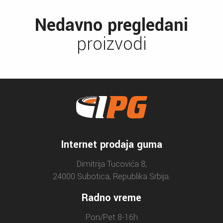
Nedavno pregledani
proizvodi
Internet prodaja guma
Dimitrija Tucovića 8,
24000 Subotica, Republika Srbija.
Radno vreme
Pon/Pet 8-16h