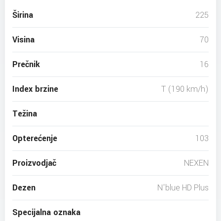
Širina
225
Visina
70
Prečnik
16
Index brzine
T (190 km/h)
Težina
Opterećenje
103
Proizvodjač
NEXEN
Dezen
N'blue HD Plus
Specijalna oznaka