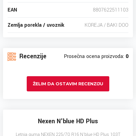
EAN
8807622511103
Zemlja porekla / uvoznik
KOREJA / BAKI DOO
Recenzije
Prosečna ocena proizvoda:
0
ŽELIM DA OSTAVIM RECENZIJU
Nexen N'blue HD Plus
Letnja guma NEXEN 225/70 R16 N'blue HD Plus 103T