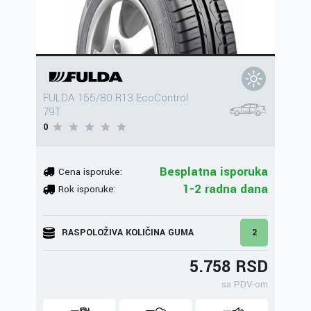
FULDA 155/80 R13 EcoControl
79T
0
Besplatna isporuka
Cena isporuke:
1-2 radna dana
Rok isporuke:
RASPOLOŽIVA KOLIČINA GUMA
2
5.758 RSD
sa PDV-om