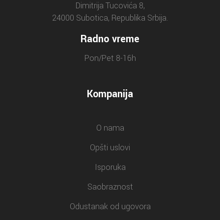
Dimitrija Tucovića 8,
24000 Subotica, Republika Srbija.
Radno vreme
Pon/Pet 8-16h
Kompanija
O nama
Opšti uslovi
Isporuka
Saobraznost
Odustanak od ugovora