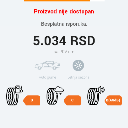
Proizvod nije dostupan
Besplatna isporuka.
5.034 RSD
sa PDV-om
Auto gume
Letnja sezona
D
C
B(68dB)