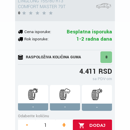
LINGLONG 155/80 R13
COMFORT MASTER 79T
0
Besplatna isporuka
Cena isporuke:
1-2 radna dana
Rok isporuke:
RASPOLOŽIVA KOLIČINA GUMA
8
4.411 RSD
sa PDV-om
-
-
-
Odaberite količinu
-
+