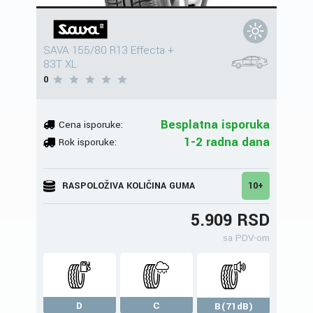
SAVA 155/80 R13 Effecta +
83T XL
0
Besplatna isporuka
Cena isporuke:
1-2 radna dana
Rok isporuke:
RASPOLOŽIVA KOLIČINA GUMA
10+
5.909 RSD
sa PDV-om
D
C
B(71dB)