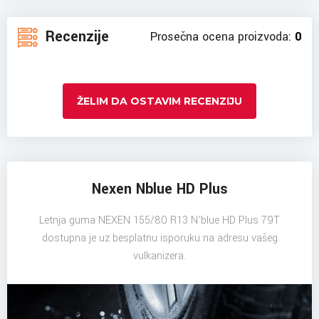
Recenzije
Prosečna ocena proizvoda:
0
ŽELIM DA OSTAVIM RECENZIJU
Nexen Nblue HD Plus
Letnja guma NEXEN 155/80 R13 N'blue HD Plus 79T
dostupna je uz besplatnu isporuku na adresu vašeg
vulkanizera.