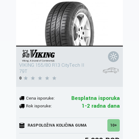
VIKING 155/80 R13 CityTech II
79T
0
Besplatna isporuka
Cena isporuke:
1-2 radna dana
Rok isporuke:
RASPOLOŽIVA KOLIČINA GUMA
10+