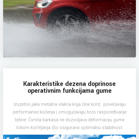
Karakteristike dezena doprinose
operativnim funkcijama gume
Izuzetno jaka metalna vlakna koja čine kord, povećavaju
performanse kočenja i omogućavaju brzo raspoređivanje
težine. Čvrsta karkasa ne dozvoljava deformaciju gume
tokom kortrljanja što osigurava optimalnu stabilnost.