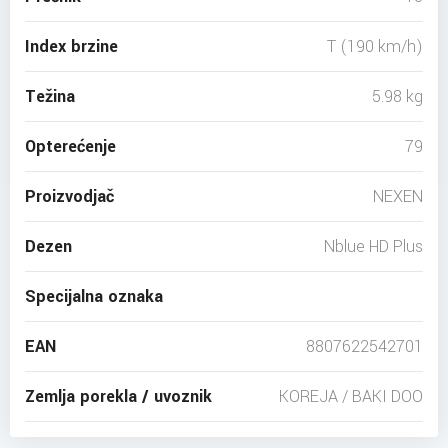
Index brzine
T (190 km/h)
Težina
5.98 kg
Opterećenje
79
Proizvodjač
NEXEN
Dezen
Nblue HD Plus
Specijalna oznaka
EAN
8807622542701
Zemlja porekla / uvoznik
KOREJA / BAKI DOO