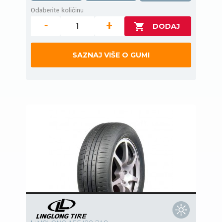
Odaberite količinu
-
+
SAZNAJ VIŠE O GUMI