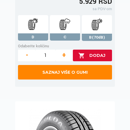
5.929 RSD
sa PDV-om
D
C
B(70dB)
Odaberite količinu
-
+
SAZNAJ VIŠE O GUMI