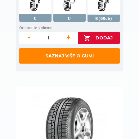
D
D
B(69db)
Odaberite količinu
-
+
SAZNAJ VIŠE O GUMI