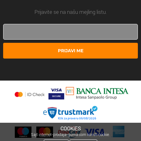
Prijavite se na našu mejling listu.
PRIJAVI ME
COOKIES
Sajt internet-prodaja-guma.com koristi cookie.