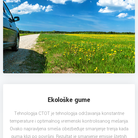
Ekološke gume
Tehnologija CTOT je tehnologija održavanja konstantne
temperature i optimalnog vremenski kontrolisanog mešanja.
Ovako napravljena smeša obezbeđuje smanjenje trenja kada
guma klizi po površini. Rezultat je smanjenje emisije štetnih