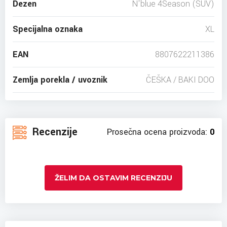
Dezen
N'blue 4Season (SUV)
Specijalna oznaka
XL
EAN
8807622211386
Zemlja porekla / uvoznik
ČEŠKA / BAKI DOO
Recenzije
Prosečna ocena proizvoda:
0
ŽELIM DA OSTAVIM RECENZIJU