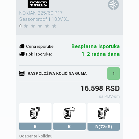
NOKIAN 225/60 R17
Seasonproof 1 103V XL
0
Besplatna isporuka
Cena isporuke:
1-2 radna dana
Rok isporuke:
RASPOLOŽIVA KOLIČINA GUMA
1
16.598 RSD
sa PDV-om
B
B
B(72dB)
Odaberite količinu