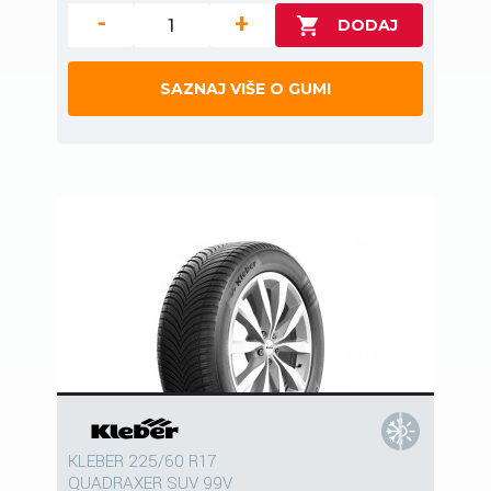
-
+
SAZNAJ VIŠE O GUMI
KLEBER 225/60 R17
QUADRAXER SUV 99V