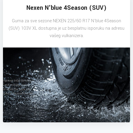
Nexen N'blue 4Season (SUV)
Guma za sve sezone NEXEN 225/60 R17 N'blue 4Season
(SUV) 103V XL dostupna je uz besplatnu isporuku na adresu
vašeg vulkanizera.