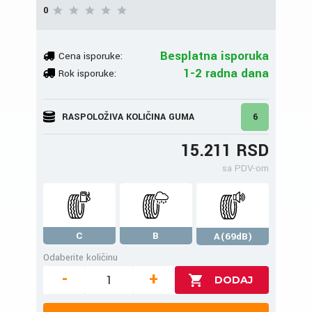
0
Besplatna isporuka
Cena isporuke:
1-2 radna dana
Rok isporuke:
RASPOLOŽIVA KOLIČINA GUMA
6
15.211 RSD
sa PDV-om
C
B
A(69dB)
Odaberite količinu
-
+