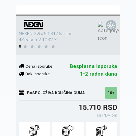
NEXEN 225/60 R17 N'blue
4Season 2 103V XL
0
Besplatna isporuka
Cena isporuke:
1-2 radna dana
Rok isporuke:
RASPOLOŽIVA KOLIČINA GUMA
10+
15.710 RSD
sa PDV-om