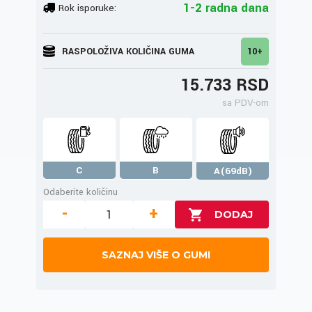
1-2 radna dana
Rok isporuke:
RASPOLOŽIVA KOLIČINA GUMA
10+
15.733 RSD
sa PDV-om
C
B
A(69dB)
Odaberite količinu
-
+
SAZNAJ VIŠE O GUMI