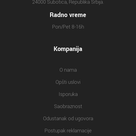
24000 Subotica, Republika Srbija.
Radno vreme
Pon/Pet 8-16h
Kompanija
O nama
Opšti uslovi
Isporuka
Saobraznost
Odustanak od ugovora
Postupak reklamacije