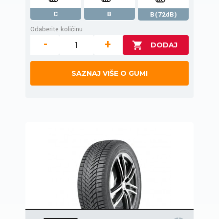
C
B
B(72dB)
Odaberite količinu
-
+
SAZNAJ VIŠE O GUMI