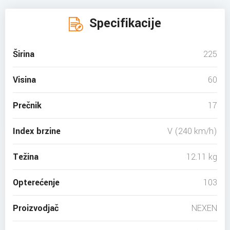
Specifikacije
Širina
225
Visina
60
Prečnik
17
Index brzine
V (240 km/h)
Težina
12.11 kg
Opterećenje
103
Proizvodjač
NEXEN