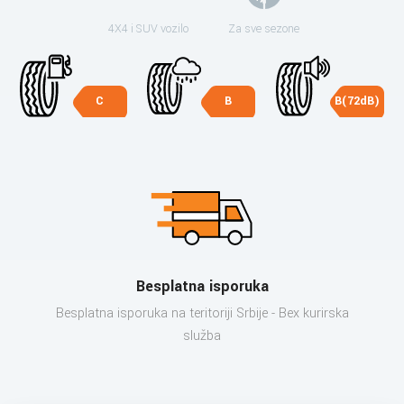
4X4 i SUV vozilo
Za sve sezone
C
B
B(72dB)
Besplatna isporuka
Besplatna isporuka na teritoriji Srbije - Bex kurirska
služba