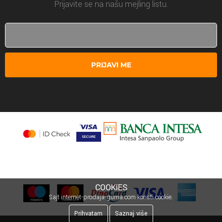
Prijavite se na našu mejling listu.
PRIJAVI ME
COOKIES
Sajt internet-prodaja-guma.com koristi cookie.
Prihvatam
Saznaj više