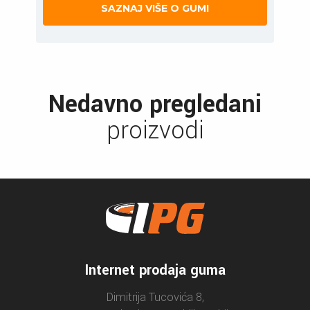
SAZNAJ VIŠE O GUMI
Nedavno pregledani
proizvodi
Internet prodaja guma
Dimitrija Tucovića 8,