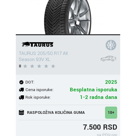
TAURUS 205/50 R17 All
Season 93V XL
0
2025
DOT:
Besplatna isporuka
Cena isporuke:
1-2 radna dana
Rok isporuke:
RASPOLOŽIVA KOLIČINA GUMA
10+
7.500 RSD
sa PDV-om