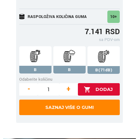
RASPOLOŽIVA KOLIČINA GUMA
10+
7.141 RSD
sa PDV-om
B
B
B(71dB)
Odaberite količinu
-
+
SAZNAJ VIŠE O GUMI