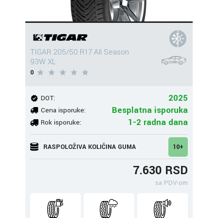
TIGAR 205/50 R17 All Season
93W XL
0
2025
DOT:
Besplatna isporuka
Cena isporuke:
1-2 radna dana
Rok isporuke:
RASPOLOŽIVA KOLIČINA GUMA
10+
7.630 RSD
sa PDV-om