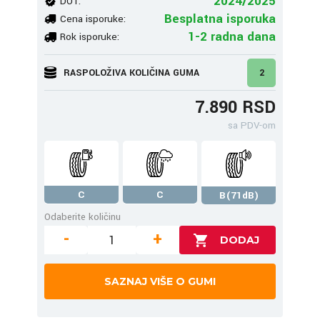
2024/2025
DOT:
Besplatna isporuka
Cena isporuke:
1-2 radna dana
Rok isporuke:
RASPOLOŽIVA KOLIČINA GUMA
2
7.890 RSD
sa PDV-om
C
C
B(71dB)
Odaberite količinu
-
+
SAZNAJ VIŠE O GUMI