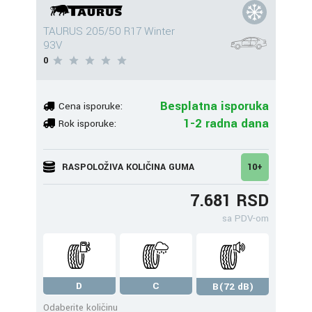
TAURUS 205/50 R17 Winter
93V
0
Besplatna isporuka
Cena isporuke:
1-2 radna dana
Rok isporuke:
RASPOLOŽIVA KOLIČINA GUMA
10+
7.681 RSD
sa PDV-om
D
C
B(72 dB)
Odaberite količinu