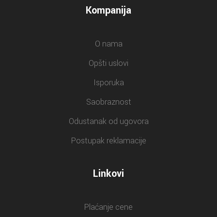
Kompanija
O nama
Opšti uslovi
Isporuka
Saobraznost
Odustanak od ugovora
Postupak reklamacije
Linkovi
Plaćanje cene