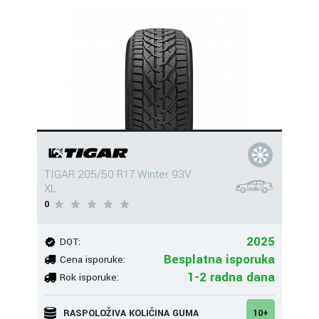
TIGAR 205/50 R17 Winter 93V
XL
0
2025
DOT:
Besplatna isporuka
Cena isporuke:
1-2 radna dana
Rok isporuke:
RASPOLOŽIVA KOLIČINA GUMA
10+