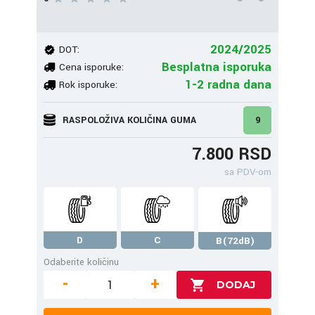
2024/2025
DOT:
Besplatna isporuka
Cena isporuke:
1-2 radna dana
Rok isporuke:
RASPOLOŽIVA KOLIČINA GUMA
9
7.800 RSD
sa PDV-om
D
C
B(72dB)
Odaberite količinu
-
+