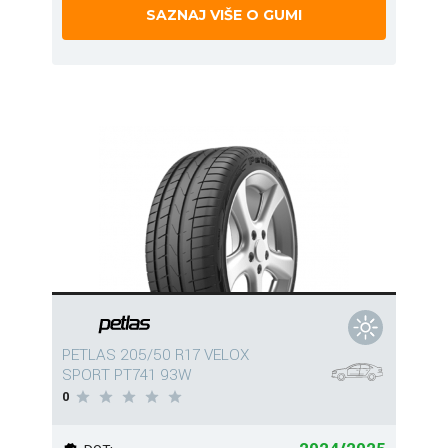
SAZNAJ VIŠE O GUMI
PETLAS 205/50 R17 VELOX
SPORT PT741 93W
0