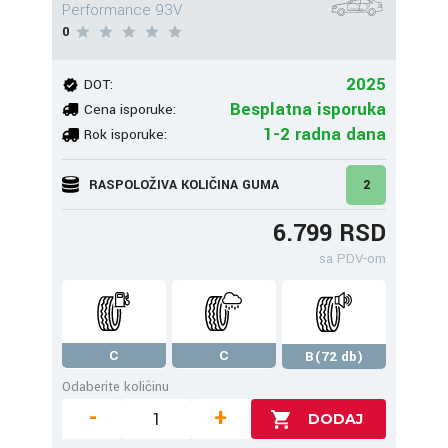
Performance 93V
0
2025
DOT:
Besplatna isporuka
Cena isporuke:
1-2 radna dana
Rok isporuke:
RASPOLOŽIVA KOLIČINA GUMA
2
6.799 RSD
sa PDV-om
C
C
B(72 db)
Odaberite količinu
-
+