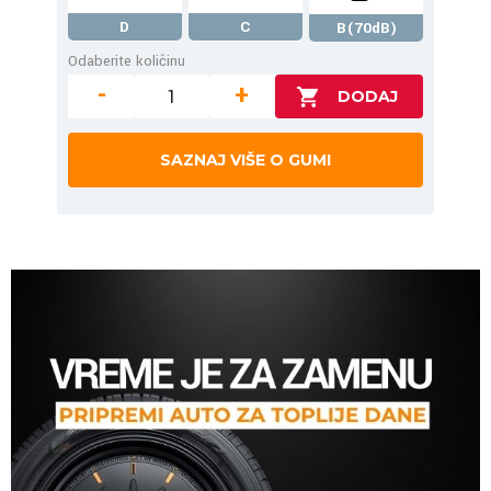
D
C
B(70dB)
Odaberite količinu
-
+
SAZNAJ VIŠE O GUMI