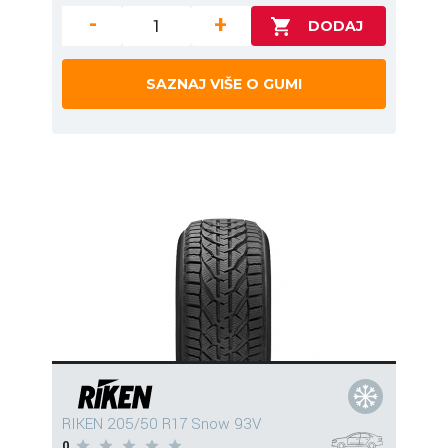
-
+
SAZNAJ VIŠE O GUMI
RIKEN 205/50 R17 Snow 93V
0