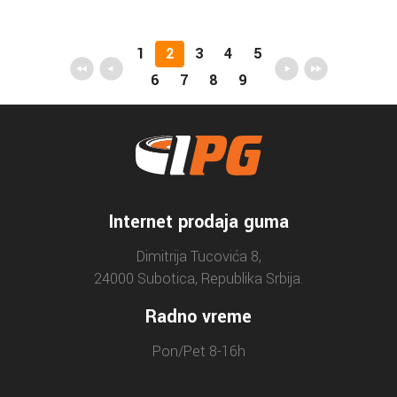
1
2
3
4
5
6
7
8
9
Internet prodaja guma
Dimitrija Tucovića 8,
24000 Subotica, Republika Srbija.
Radno vreme
Pon/Pet 8-16h