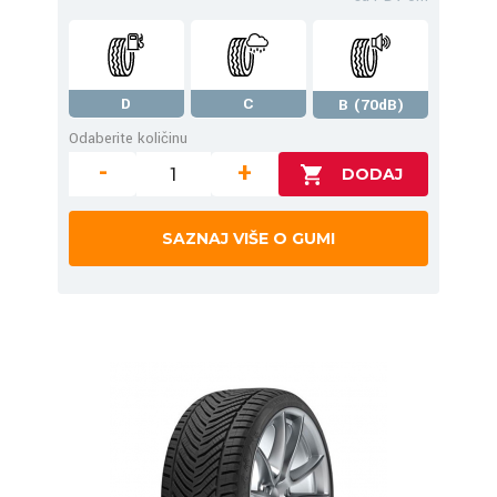
D
C
B (70dB)
Odaberite količinu
-
+
SAZNAJ VIŠE O GUMI