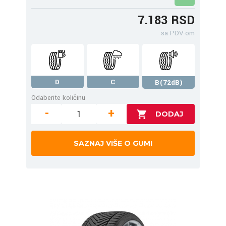
7.183 RSD
sa PDV-om
D
C
B(72dB)
Odaberite količinu
-
+
SAZNAJ VIŠE O GUMI