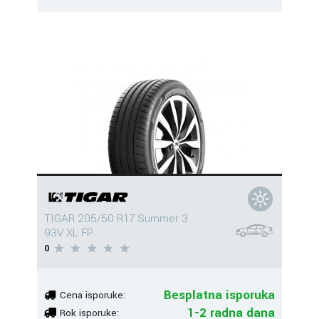
TIGAR 205/50 R17 Summer 3
93V XL FP
0
Besplatna isporuka
Cena isporuke:
1-2 radna dana
Rok isporuke: