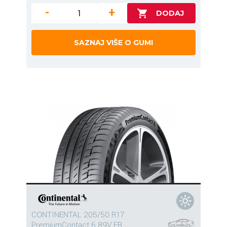
-
+
SAZNAJ VIŠE O GUMI
CONTINENTAL 205/50 R17
PremiumContact 6 89V FR