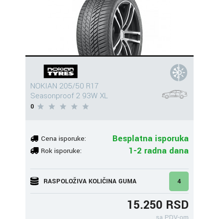
NOKIAN 205/50 R17
Seasonproof 2 93W XL
0
Besplatna isporuka
Cena isporuke:
1-2 radna dana
Rok isporuke:
RASPOLOŽIVA KOLIČINA GUMA
4
15.250 RSD
sa PDV-om