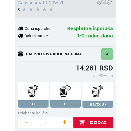
Seasonproof 1 93W XL
0
Besplatna isporuka
Cena isporuke:
1-2 radna dana
Rok isporuke:
RASPOLOŽIVA KOLIČINA GUMA
4
14.281 RSD
sa PDV-om
C
B
B(72dB)
Odaberite količinu
-
+