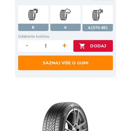
B
A
A(070 dB)
Odaberite količinu
-
+
SAZNAJ VIŠE O GUMI