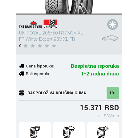
UNIROYAL 205/50 R17 93V XL
FR WinterExpert 93V XL FR
0
Besplatna isporuka
Cena isporuke:
1-2 radna dana
Rok isporuke:
RASPOLOŽIVA KOLIČINA GUMA
10+
15.371 RSD
sa PDV-om