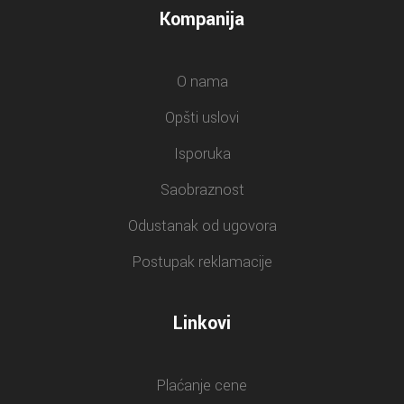
Kompanija
O nama
Opšti uslovi
Isporuka
Saobraznost
Odustanak od ugovora
Postupak reklamacije
Linkovi
Plaćanje cene