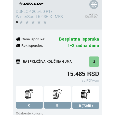
DUNLOP 205/50 R17
WinterSport 5 93H XL MFS
0
Besplatna isporuka
Cena isporuke:
1-2 radna dana
Rok isporuke:
RASPOLOŽIVA KOLIČINA GUMA
2
15.485 RSD
sa PDV-om
C
B
B(72dB)
Odaberite količinu