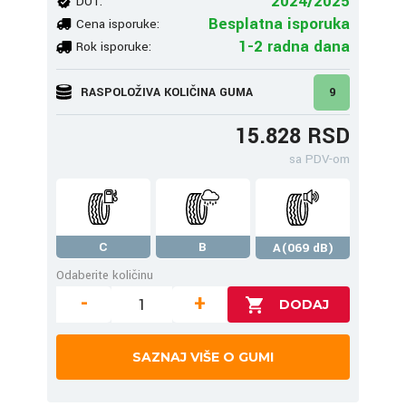
2024/2025
DOT:
Besplatna isporuka
Cena isporuke:
1-2 radna dana
Rok isporuke:
RASPOLOŽIVA KOLIČINA GUMA
9
15.828 RSD
sa PDV-om
C
B
A(069 dB)
Odaberite količinu
-
+
SAZNAJ VIŠE O GUMI