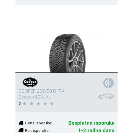
COOPER 205/50 R17 All
Season 93W XL
0
Besplatna isporuka
Cena isporuke:
1-2 radna dana
Rok isporuke: