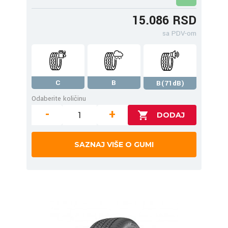
15.086 RSD
sa PDV-om
C
B
B(71dB)
Odaberite količinu
-
+
SAZNAJ VIŠE O GUMI