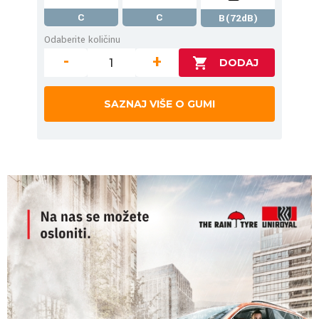
C
C
B(72dB)
Odaberite količinu
-
+
SAZNAJ VIŠE O GUMI