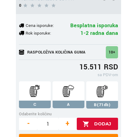
0
Besplatna isporuka
Cena isporuke:
1-2 radna dana
Rok isporuke:
RASPOLOŽIVA KOLIČINA GUMA
10+
15.511 RSD
sa PDV-om
C
A
B(71db)
Odaberite količinu
-
+