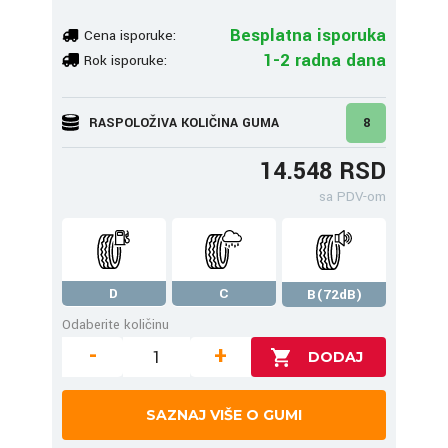
Besplatna isporuka
Cena isporuke:
1-2 radna dana
Rok isporuke:
RASPOLOŽIVA KOLIČINA GUMA
8
14.548 RSD
sa PDV-om
D
C
B(72dB)
Odaberite količinu
-
+
SAZNAJ VIŠE O GUMI