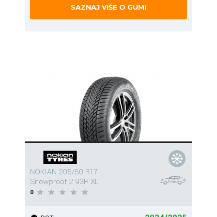
SAZNAJ VIŠE O GUMI
NOKIAN 205/50 R17
Snowproof 2 93H XL
0