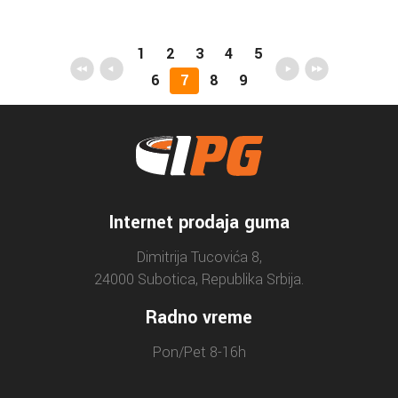
1
2
3
4
5
6
7
8
9
Internet prodaja guma
Dimitrija Tucovića 8,
24000 Subotica, Republika Srbija.
Radno vreme
Pon/Pet 8-16h