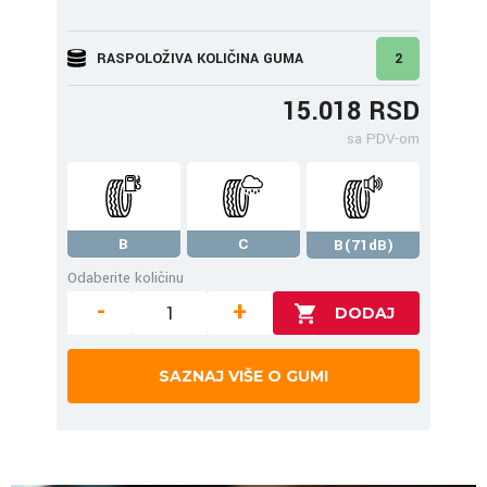
RASPOLOŽIVA KOLIČINA GUMA
2
15.018 RSD
sa PDV-om
B
C
B(71dB)
Odaberite količinu
-
+
SAZNAJ VIŠE O GUMI