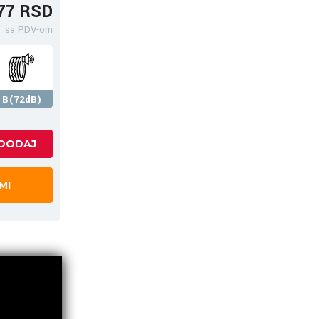
77 RSD
sa PDV-om
B(72dB)
MI