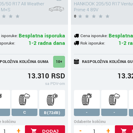
5/50 R17 All Weather
HANKOOK 205/50 R17 Ventu
 M+S
Prime 4 89V
0
Besplatna isporuka
Besplatna
 isporuke:
Cena isporuke:
1-2 radna dana
1-2 r
sporuke:
Rok isporuke:
POLOŽIVA KOLIČINA GUMA
10+
RASPOLOŽIVA KOLIČINA G
13.310 RSD
13.3
sa PDV-om
C
-
-
B(72dB)
 količinu
Odaberite količinu
+
-
+