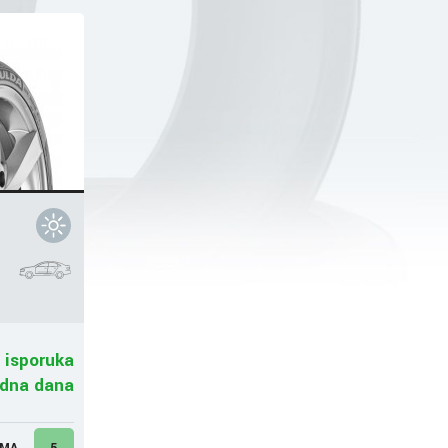
 isporuka
adna dana
UMA
5