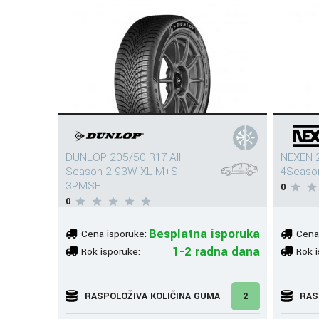
DUNLOP 205/50 R17 All
NEXEN 2
Season 2 93W XL M+S
4Seaso
3PMSF
0
0
Besplatna isporuka
Cena isporuke:
Cena
1-2 radna dana
Rok isporuke:
Rok i
RASPOLOŽIVA KOLIČINA GUMA
2
RAS