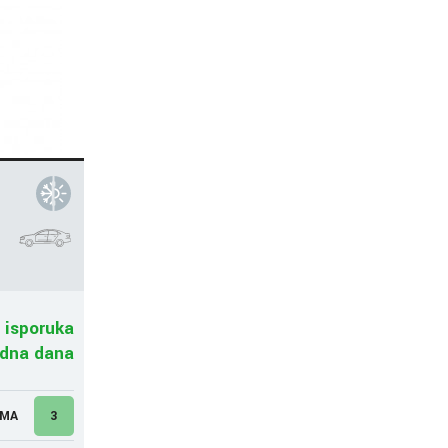
 isporuka
adna dana
UMA
3