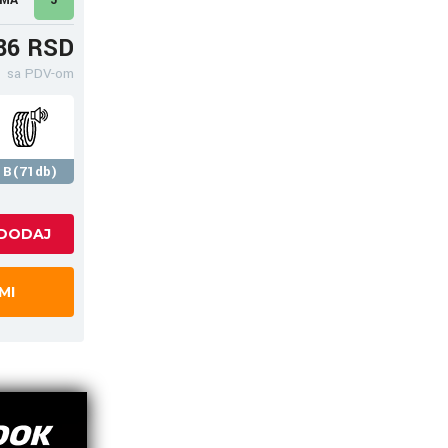
86 RSD
sa PDV-om
B(71db)
MI