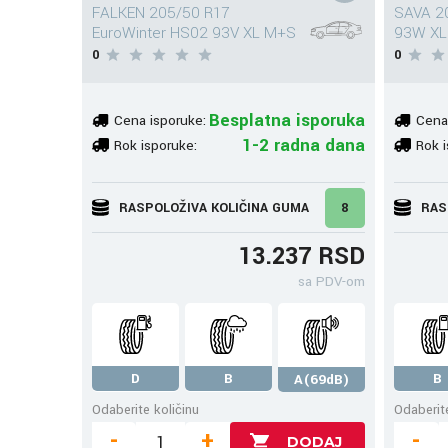
FALKEN 205/50 R17
SAVA 20
EuroWinter HS02 93V XL M+S
93W XL
0
0
Besplatna isporuka
Cena isporuke:
Cena
1-2 radna dana
Rok isporuke:
Rok i
RASPOLOŽIVA KOLIČINA GUMA
8
RAS
13.237 RSD
sa PDV-om
D
B
B
A(69dB)
Odaberite količinu
Odaberite
-
+
-