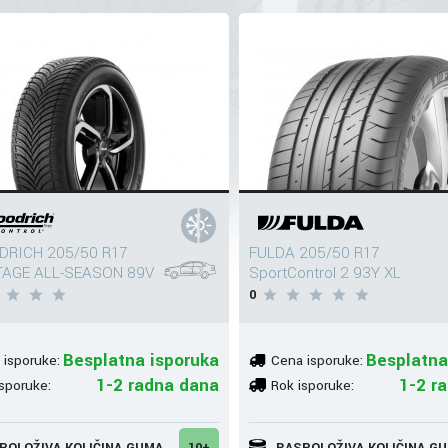
DRICH 205/50 R17
FULDA 205/50 R17
AGE ALL-SEASON 89V
SportControl 2 93Y XL
0
Besplatna isporuka
Besplatna
 isporuke:
Cena isporuke:
1-2 radna dana
1-2 r
sporuke:
Rok isporuke:
POLOŽIVA KOLIČINA GUMA
10+
RASPOLOŽIVA KOLIČINA G