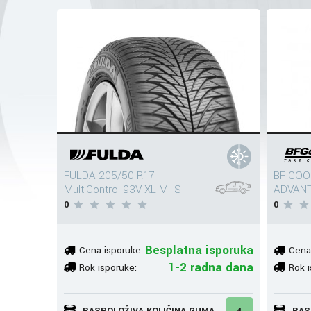
FULDA 205/50 R17
BF GOO
MultiControl 93V XL M+S
ADVANT
0
0
Besplatna isporuka
Cena isporuke:
Cena
1-2 radna dana
Rok isporuke:
Rok i
RASPOLOŽIVA KOLIČINA GUMA
4
RAS