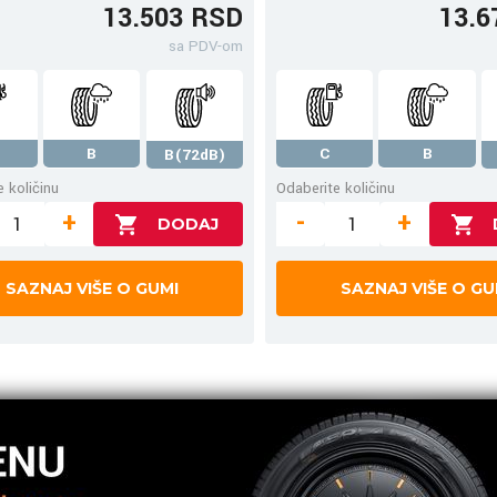
13.503 RSD
13.6
sa PDV-om
B
C
B
B(72dB)
 količinu
Odaberite količinu
+
-
+
SAZNAJ VIŠE O GUMI
SAZNAJ VIŠE O GU