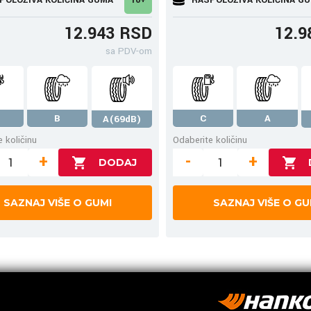
12.943 RSD
12.9
sa PDV-om
B
C
A
A(69dB)
 količinu
Odaberite količinu
+
-
+
SAZNAJ VIŠE O GUMI
SAZNAJ VIŠE O GU