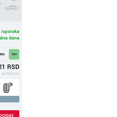
s
 isporuka
adna dana
UMA
10+
21 RSD
sa PDV-om
-