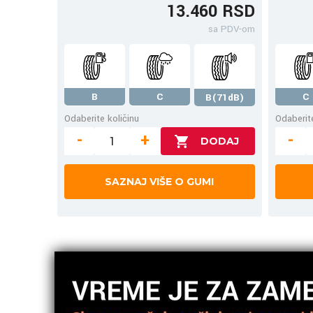
13.460 RSD
sa PDV-om
B
C
C
B(71dB)
Odaberite količinu
Odaberite
-
+
-
SAZNAJ VIŠE O GUMI