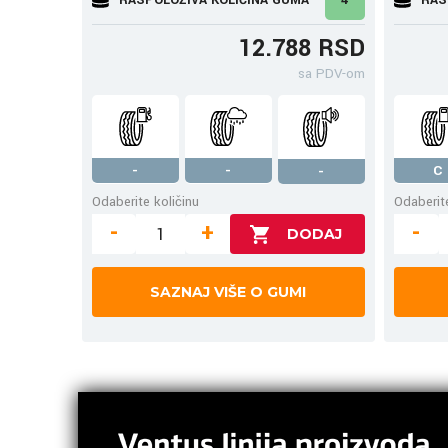
12.788 RSD
sa PDV-om
-
-
C
-
Odaberite količinu
Odaberite
-
+
-
SAZNAJ VIŠE O GUMI