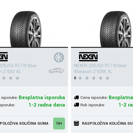
05/50 R17 N'blue
NEXEN 205/50 R17 N'blue
n 2 93V XL
4Season 2 93W XL
0
Besplatna isporuka
Besplatna
 isporuke:
Cena isporuke:
1-2 radna dana
1-2 r
sporuke:
Rok isporuke:
POLOŽIVA KOLIČINA GUMA
10+
RASPOLOŽIVA KOLIČINA G