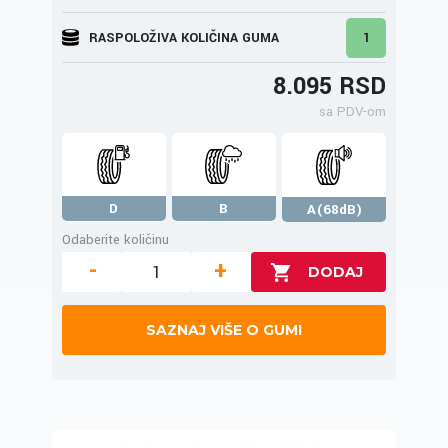
RASPOLOŽIVA KOLIČINA GUMA
1
8.095 RSD
sa PDV-om
D
B
A(68dB)
Odaberite količinu
-
+
SAZNAJ VIŠE O GUMI