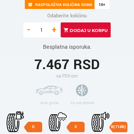
RASPOLOŽIVA KOLIČINA GUMA
10+
Odaberite količinu
-
+
Besplatna isporuka.
7.467 RSD
sa PDV-om
Auto gume
Za sve sezone
D
C
B(71dB)