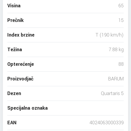
Visina
65
Prečnik
15
Index brzine
T (190 km/h)
Težina
7.88 kg
Opterećenje
88
Proizvodjač
BARUM
Dezen
Quartaris 5
Specijalna oznaka
EAN
4024063000339