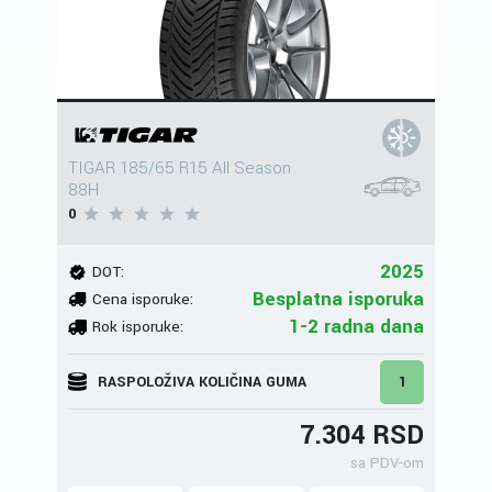
TIGAR 185/65 R15 All Season
88H
0
2025
DOT:
Besplatna isporuka
Cena isporuke:
1-2 radna dana
Rok isporuke:
RASPOLOŽIVA KOLIČINA GUMA
1
7.304 RSD
sa PDV-om