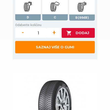
D
C
B(69dB)
Odaberite količinu
-
+
SAZNAJ VIŠE O GUMI