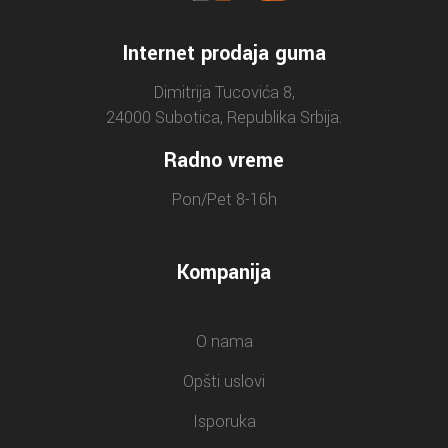
Internet prodaja guma
Dimitrija Tucovića 8,
24000 Subotica, Republika Srbija.
Radno vreme
Pon/Pet 8-16h
Kompanija
O nama
Opšti uslovi
Isporuka