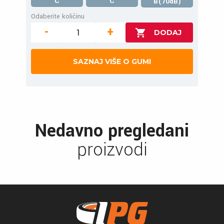
C
C
B(70dB)
Odaberite količinu
-
+
SAZNAJ VIŠE O GUMI
Nedavno pregledani
proizvodi