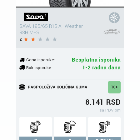
SAVA 185/65 R15 All Weather
88H M+S
2
Besplatna isporuka
Cena isporuke:
1-2 radna dana
Rok isporuke:
RASPOLOŽIVA KOLIČINA GUMA
10+
8.141 RSD
sa PDV-om