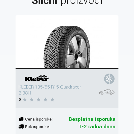
Slični
proizvodi
KLEBER 185/65 R15 Quadraxer
2 88H
0
Besplatna isporuka
Cena isporuke:
1-2 radna dana
Rok isporuke: