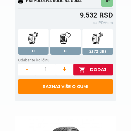
RASPOLOŽIVA KOLIČINA GUMA
10+
9.532 RSD
sa PDV-om
C
B
2(72 dB)
Odaberite količinu
-
+
SAZNAJ VIŠE O GUMI