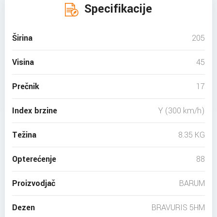
Specifikacije
Širina
205
Visina
45
Prečnik
17
Index brzine
Y (300 km/h)
Težina
8.35 KG
Opterećenje
88
Proizvodjač
BARUM
Dezen
BRAVURIS 5HM