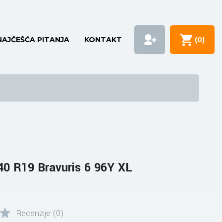
NAJČEŠĆA PITANJA
KONTAKT
(
0
)
0 R19 Bravuris 6 96Y XL
Recenzije (0)