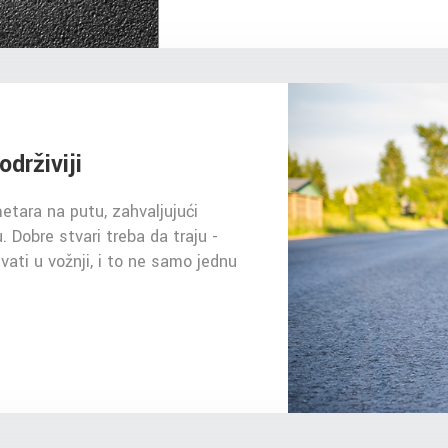
održiviji
etara na putu, zahvaljujući
. Dobre stvari treba da traju -
ti u vožnji, i to ne samo jednu