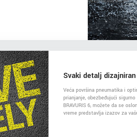
Svaki detalj dizajnira
Veća površina pneumatika i opti
prianjanje, obezbeđujući sigurno
BRAVURIS 6, možete da se osloni
vreme predstavlja izazov za vaš