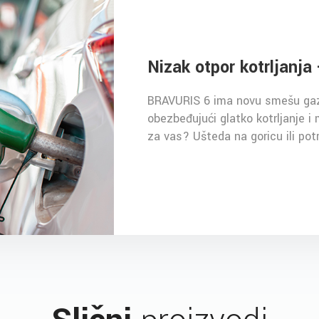
Nizak otpor kotrljanja 
BRAVURIS 6 ima novu smešu gaze
obezbeđujući glatko kotrljanje i
za vas? Ušteda na goricu ili potr