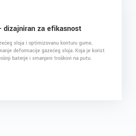
- dizajniran za efikasnost
ćeg sloja i optimizovanu konturu gume,
 manje deformacije gazećeg sloja. Koja je korist
ošnji baterje i smanjeni troškovi na putu.