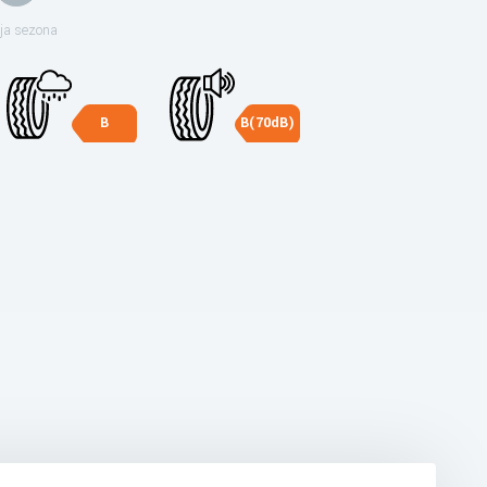
ja sezona
B
B(70dB)