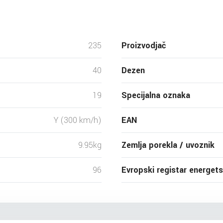
235
Proizvodjač
40
Dezen
19
Specijalna oznaka
Y (300 km/h)
EAN
9.95kg
Zemlja porekla / uvoznik
96
Evropski registar energet