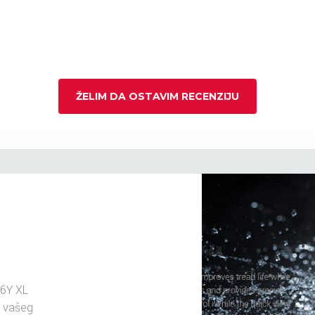
ŽELIM DA OSTAVIM RECENZIJU
96Y XL
u vašeg