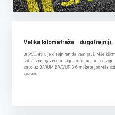
Velika kilometraža - dugotrajniji, 
BRAVURIS 6 je dizajniran da vam pruži više kilom
izdržljivom gazećem sloju i integrisanom dizajnu
zato uz BARUM BRAVURIS 6 možete još više uživa
sezonu.