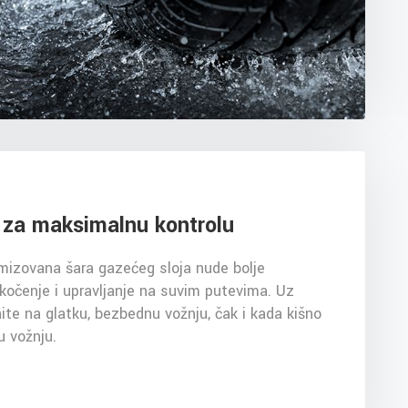
n za maksimalnu kontrolu
mizovana šara gazećeg sloja nude bolje
 kočenje i upravljanje na suvim putevima. Uz
te na glatku, bezbednu vožnju, čak i kada kišno
u vožnju.