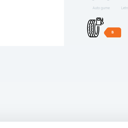
Auto gume
Letn
B