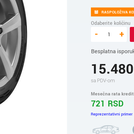
RASPOLOŽIVA KO
Odaberite količinu
-
+
Besplatna isporu
15.48
sa PDV-om
Mesečna rata kredit
721 RSD
Reprezentativni primer