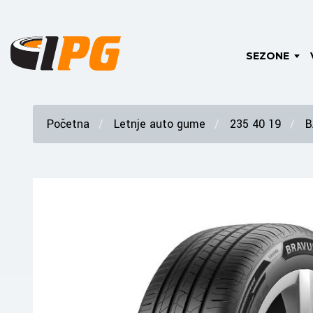
SEZONE
Početna
Letnje auto gume
235 40 19
B