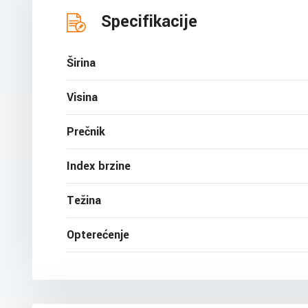
Specifikacije
Širina
Visina
Prečnik
Index brzine
Težina
Opterećenje