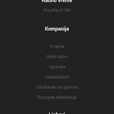
Radno vreme
Pon/Pet 8-16h
Kompanija
O nama
Opšti uslovi
Isporuka
Saobraznost
Odustanak od ugovora
Postupak reklamacije