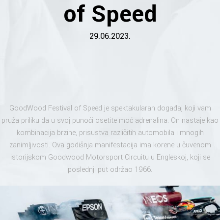
of Speed
29.06.2023.
GoodWood Festival of Speed je spektakularan događaj koji vam
pruža priliku da u svoj punoći osetite moć adrenalina. On nastaje kao
kombinacija brzine, prisustva različitih automobila i mnogih
zanimljivosti. Ova godišnja manifestacija ima korene u čuvenom
istorijskom Goodwood Motorsport Circuitu u Engleskoj, koji se
poslednji put održao 1966.