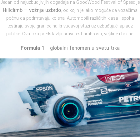
Jedan od najuzbudljivijih događaja na GoodWood Festival of Speed je
Hillclimb – vožnja uzbrdo
, od kojih je lako moguće da vozačima
počnu da podrhtavaju kolena. Automobili različitih klasa i epoha
testiraju svoje granice na krivudavoj stazi uz uzbuđujući aplauz
publike. Ova trka predstavlja pravi test hrabrosti, veštine i brzine.
Formula 1
globalni fenomen u svetu trka
–