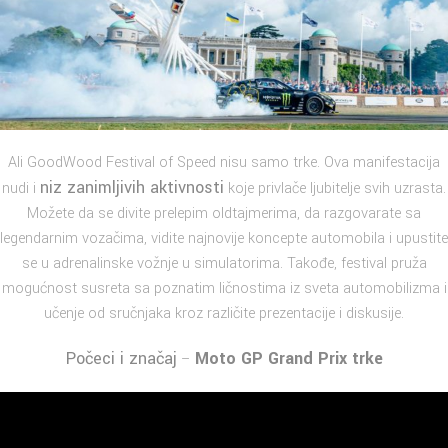
Ali GoodWood Festival of Speed nisu samo trke. Ova manifestacija
niz zanimljivih aktivnosti
nudi i
koje privlače ljubitelje svih uzrasta.
Možete da se divite prelepim oldtajmerima, da razgovarate sa
legendarnim vozačima, vidite najnovije koncepte automobila i upustite
se u adrenalinske vožnje u simulatorima. Takođe, festival pruža
mogućnost susreta sa poznatim ličnostima iz sveta automobilizma i
učenje od sručnjaka kroz različite prezentacije i diskusije.
Počeci i značaj
Moto GP Grand Prix trke
–