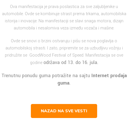
Ova manifestacija je prava poslastica za sve zaljubljenike u
automobile. Ovde se kombinuje strast prema trkama, automobilska
istorija i inovacije. Na manifestaciji se slavi snaga motora, dizajn
automobila i nesalomiva veza između vozača i mašine.
Ovde se snovi o brzini ostvaruju i pišu se nova poglavlja o
automobilskoj strasti. I zato, pripremite se za uzbudljivu vožnju i
pridružite se GoodWood Festival of Speed. Manifestacija se ove
održava od 13. do 16. jula.
godine
Trenutnu ponudu guma potražite na sajtu
Internet prodaja
guma
.
NAZAD NA SVE VESTI