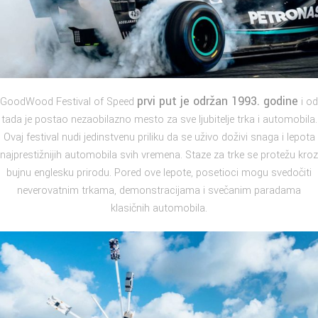
prvi put je održan 1993. godine
GoodWood Festival of Speed
i od
tada je postao nezaobilazno mesto za sve ljubitelje trka i automobila.
Ovaj festival nudi jedinstvenu priliku da se uživo doživi snaga i lepota
najprestižnijih automobila svih vremena. Staze za trke se protežu kroz
bujnu englesku prirodu. Pored ove lepote, posetioci mogu svedočiti
neverovatnim trkama, demonstracijama i svečanim paradama
klasičnih automobila.