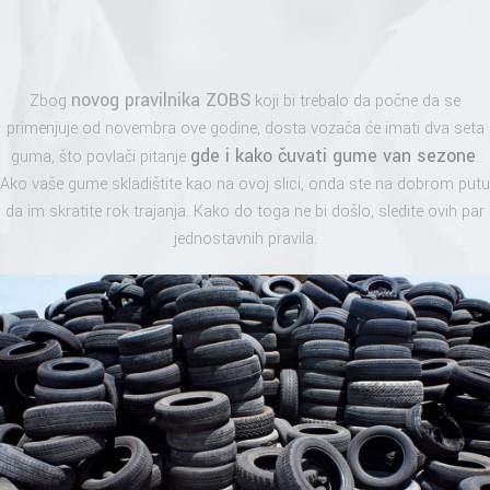
novog pravilnika ZOBS
Zbog
koji bi trebalo da počne da se
primenjuje od novembra ove godine, dosta vozača će imati dva seta
gde i kako čuvati gume van sezone
guma, što povlači pitanje
.
Ako vaše gume skladištite kao na ovoj slici, onda ste na dobrom putu
da im skratite rok trajanja. Kako do toga ne bi došlo, sledite ovih par
jednostavnih pravila.