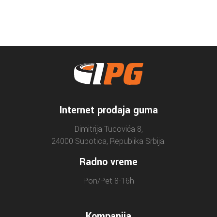
Internet prodaja guma
Dimitrija Tucovića 8,
24000 Subotica, Republika Srbija.
Radno vreme
Pon/Pet 8-16h
Kompanija