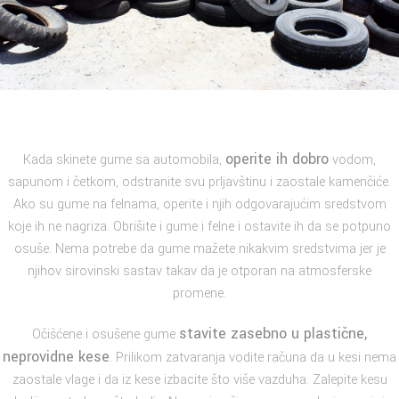
operite ih dobro
Kada skinete gume sa automobila,
vodom,
sapunom i četkom, odstranite svu prljavštinu i zaostale kamenčiće.
Ako su gume na felnama, operite i njih odgovarajućim sredstvom
koje ih ne nagriza. Obrišite i gume i felne i ostavite ih da se potpuno
osuše. Nema potrebe da gume mažete nikakvim sredstvima jer je
njihov sirovinski sastav takav da je otporan na atmosferske
promene.
stavite zasebno u plastične,
Očišćene i osušene gume
neprovidne kese
. Prilikom zatvaranja vodite računa da u kesi nema
zaostale vlage i da iz kese izbacite što više vazduha. Zalepite kesu