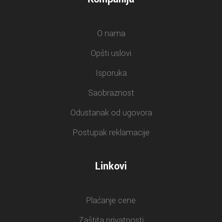
O nama
Opšti uslovi
Isporuka
Saobraznost
Odustanak od ugovora
Postupak reklamacije
Linkovi
Plaćanje cene
Zaštita privatnosti