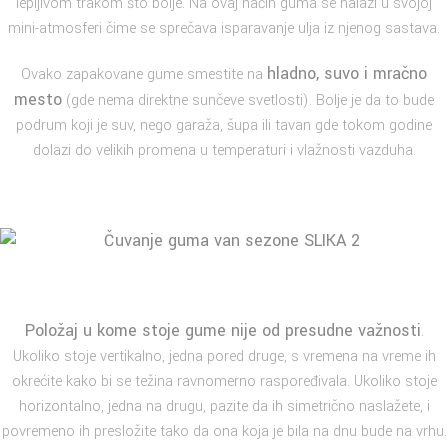
lepljivom trakom što bolje. Na ovaj način guma se nalazi u svojoj
mini-atmosferi čime se sprečava isparavanje ulja iz njenog sastava.
hladno, suvo i mračno
Ovako zapakovane gume smestite na
mesto
(gde nema direktne sunčeve svetlosti). Bolje je da to bude
podrum koji je suv, nego garaža, šupa ili tavan gde tokom godine
dolazi do velikih promena u temperaturi i vlažnosti vazduha.
Položaj u kome stoje gume nije od presudne važnosti
.
Ukoliko stoje vertikalno, jedna pored druge, s vremena na vreme ih
okrećite kako bi se težina ravnomerno raspoređivala. Ukoliko stoje
horizontalno, jedna na drugu, pazite da ih simetrično naslažete, i
povremeno ih presložite tako da ona koja je bila na dnu bude na vrhu.