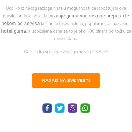
Ukoliko iz nekog razloga niste u mogućnosti da ispoštujete ova
čuvanje guma van sezone prepustite
pravila, onda je bolje da
nekom od servisa
koji nude takvu uslugu, popularno još nazvanu i
hotel guma
, a uobičajena cena za to je oko 100 dinara po točku za
mesec dana.
Gde i kako vi čuvate vaše gume van sezone?
NAZAD NA SVE VESTI