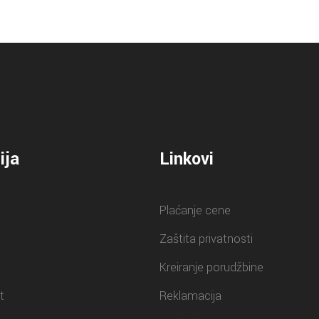
ija
Linkovi
Plaćanje cene
Zaštita privatnosti
Kreiranje porudžbine
t
Reklamacija