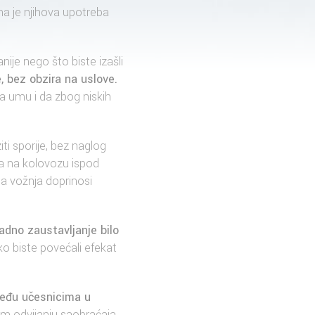
a je njihova upotreba
ije nego što biste izašli
, bez obzira na uslove.
a umu i da zbog niskih
ti sporije, bez naglog
ma na kolovozu ispod
a vožnja doprinosi
adno zaustavljanje bilo
o biste povećali efekat
među učesnicima u
em odvijanju saobraćaja.