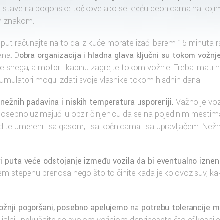
ih stave na pogonske točkove ako se kreću deonicama na kojim
m znakom.
put računajte na to da iz kuće morate izaći barem 15 minuta ran
ana. D
obra organizacija i hladna glava ključni su tokom vožnje
 snega, a motor i kabinu zagrejte tokom vožnje. Treba imati n
kumulatori mogu izdati svoje vlasnike tokom hladnih dana.
nežnih padavina i niskih temperatura usporeniji.
Važno je vozi
, posebno uzimajući u obzir činjenicu da se na pojedinim mesti
ite umereni i sa gasom, i sa kočnicama i sa upravljačem. Nežn
tri puta veće odstojanje između vozila da bi eventualno iznen
em stepenu prenosa nego što to činite kada je kolovoz suv, kak
vožnji pogoršani, posebno apelujemo na potrebu tolerancije 
ijalni i pokušajte da svojom vožnjom doprinesete što efikasnij