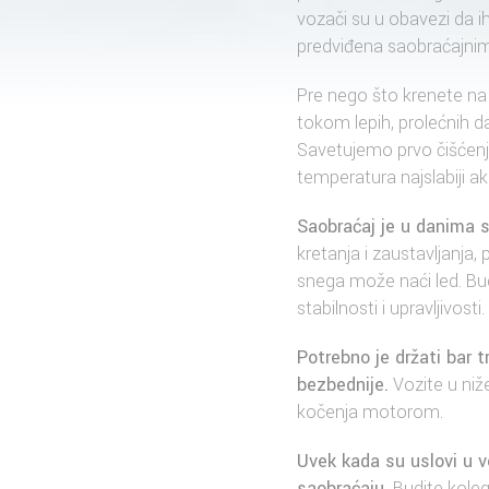
vozači su u obavezi da 
predviđena saobraćajni
Pre nego što krenete na 
tokom lepih, prolećnih d
Savetujemo prvo čišćenje
temperatura najslabiji a
Saobraćaj je u danima s
kretanja i zaustavljanja
snega može naći led. Bud
stabilnosti i upravljivosti.
Potrebno je držati bar 
bezbednije.
Vozite u niž
kočenja motorom.
Uvek kada su uslovi u 
saobraćaju.
Budite koleg