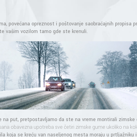
a, povećana opreznost i poštovanje saobraćajnih propisa pr
e vašim vozilom tamo gde ste krenuli.
e na put, pretpostavljamo da ste na vreme montirali
zimske
na obavezna upotreba sve četiri zimske gume ukoliko na kolo
ila koja se kreću van naseljenog mesta moraju u prtljažniku