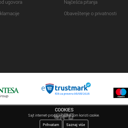
od ugovora
Najčešća pitanja
klamacije
Obaveštenje o privatnosti
COOKIES
Sajt internet-prodaja-guma.com koristi cookie.
Prihvatam
Saznaj više