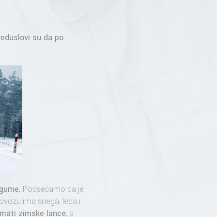
eduslovi su da po
 gume
.
Podsećamo da je
vozu ima snega, leda i
 imati zimske lance
, a