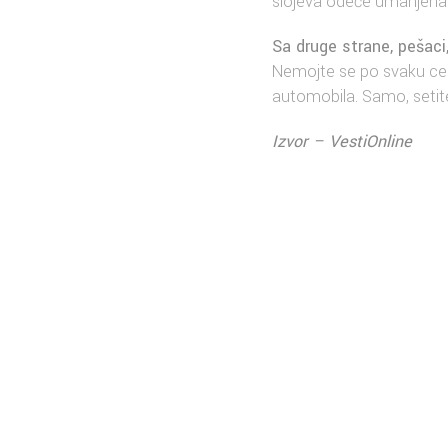
slojeva odeće umanjena i
Sa druge strane, pešaci
Nemojte se po svaku cenu
automobila. Samo, setite
Izvor –
VestiOnline