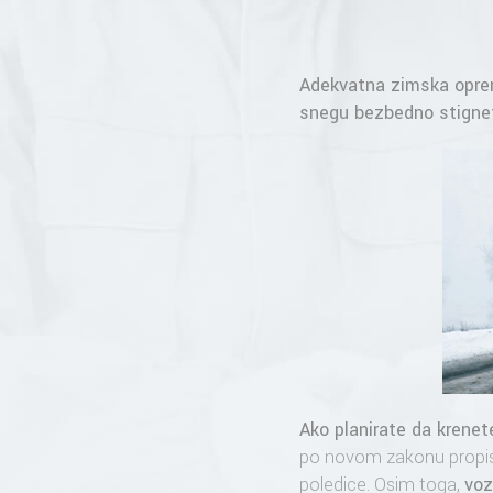
Adekvatna zimska oprem
snegu bezbedno stignet
Ako planirate da krenet
po novom zakonu propisa
poledice. Osim toga,
voz