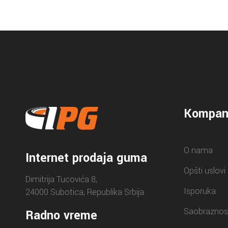
Kompan
O nama
Internet prodaja guma
Opšti uslovi
Dimitrija Tucovića 8,
Isporuka
24000 Subotica, Republika Srbija.
Saobraznos
Radno vreme