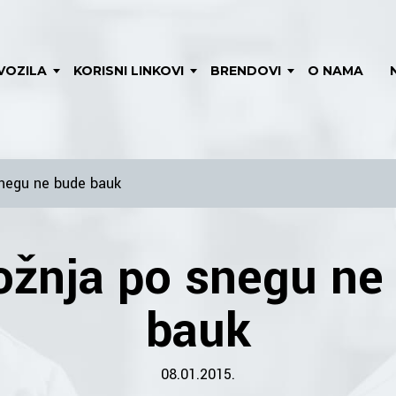
VOZILA
KORISNI LINKOVI
BRENDOVI
O NAMA
snegu ne bude bauk
ožnja po snegu ne
bauk
08.01.2015.