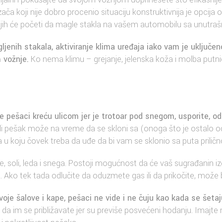
a koji nije dobro procenio situaciju konstruktivnija je opcija 
jih će početi da magle stakla na vašem automobilu sa unutrašn
enih stakala, aktiviranje klima uređaja iako vam je uključen
 vožnje.
Ko nema klimu – grejanje, jelenska koža i molba putni
se pešaci kreću ulicom jer je trotoar pod snegom, usporite, o
li pešak može na vreme da se skloni sa (onoga što je ostalo o
 u koju čovek treba da uđe da bi vam se sklonio sa puta priličn
e, soli, leda i snega. Postoji mogućnost da će vaš sugrađanin iz
 Ako tek tada odlučite da oduzmete gas ili da prikočite, može b
je šalove i kape, pešaci ne vide i ne čuju kao kada se šetaju
 da im se približavate jer su previše posvećeni hodanju. Imajte