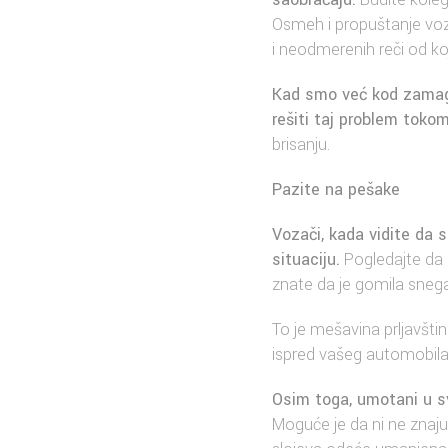
Osmeh i propuštanje vozač
i neodmerenih reči od ko
Kad smo već kod zamaglj
rešiti taj problem tokom
brisanju.
Pazite na pešake
Vozači, kada vidite da 
situaciju.
Pogledajte da 
znate da je gomila snega
To je mešavina prljavštin
ispred vašeg automobila.
Osim toga, umotani u svo
Moguće je da ni ne znaju