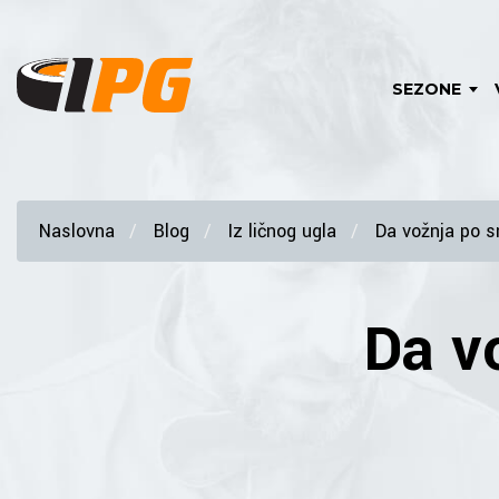
SEZONE
Naslovna
Blog
Iz ličnog ugla
Da vožnja po 
Da v