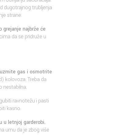
od dugotrajnog trubljenja
je strane.
o grejanje najbrže će
cima da se pridruže u
duzmite gas i osmotrite
d) kolovoza. Treba da
o nestabilna.
gubiti ravnotežu i pasti
iti kasno.
 u letnjoj garderobi.
 na umu da je zbog više