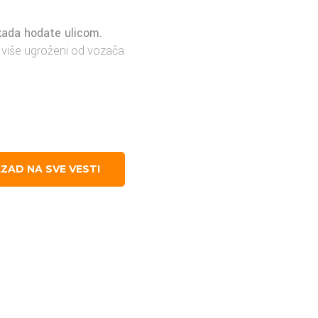
 kada hodate ulicom.
i više ugroženi od vozača
ZAD NA SVE VESTI