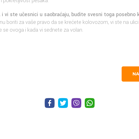
 pokretljivost pešaka.
, i vi ste učesnici u saobraćaju, budite svesni toga posebno
 boriti za vaše pravo da se krećete kolovozom, vi ste na ulic
 se ovoga i kada vi sednete za volan.
NA