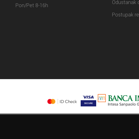
Odustanak 
Pon/Pet 8-16h
Postupak re