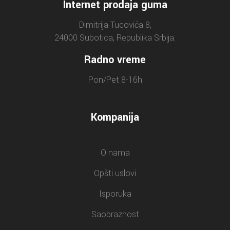
Internet prodaja guma
Dimitrija Tucovića 8,
24000 Subotica, Republika Srbija.
Radno vreme
Pon/Pet 8-16h
Kompanija
O nama
Opšti uslovi
Isporuka
Saobraznost