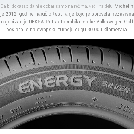
Michelin
Da bi dokazao da nije dobar samo na rečima, već i na delu,
je 2012. godine naručio
testiranje
koju je sprovela nezavisna
organizacija
DEKRA
Pet automobila marke Volkswagen Golf
.
poslato je na evropsku turneju dugu 30.000 kilometara.