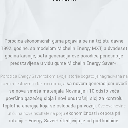
Porodica ekonomičnih guma pojavila se na tržištu davne
1992. godine, sa modelom Michelin Energy MXT, a dvadeset
godina kasnije, peta generacija ove porodice ponosno je
predstavljena u vidu gume
Michelin Energy Saver+
.
Porodica Energy Saver tokom svoje istorije bogato je nagrađivana na
sa novom generacijom uvodi
raznim testovima i takmičenjima, a
se nova smeša materijala
Novina je i 10 odsto veća
.
površina gazećeg sloja i novi unutrašnji sloj za kontrolu
toplotne energije koja se oslobađa pri vožnji.
Sve ove novine
ekonomičnosti
otpora pri
utiču na nove rezultate na polju
i
rotaciji
Energy Saver+
štedljivija je od prethodnice.
–