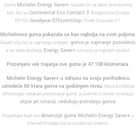
Michelin Energy Saver+
Guma
suočila se sa jakim brendovima
Continental Eco Contact 3
kao što su
, Bridgestone Ecopia
Goodyear EfficientGrip
EP150,
i Pirelli Cinturato P1.
Michelinova guma pokazala se kao najbolja na svim poljima.
gorivo je najmanje potrošeno
Gazeći sloj bio je najmanje izrabljen,
,
Energy Saver+
a na testu kočenja,
ostvario je najbolje rezultat.
Procenjeni vek trajanja ove gume je 47.108 kilometara.
Michelin Energy Saver+
u odnosu na svoju prethodnicu
uštedeće 60 litara goriva na godišnjem nivou.
Nova EcoNGrip
tehnologija redukuje pregrevanje gume, a polimeri u smeši smanjuju
otpor pri rotaciji
redukuju potrošnju goriva
i
.
dimenzije gume Michelin Energy Saver+
Pogledajte koje sve
u
Internet Prodaja Guma prodavnici imamo.