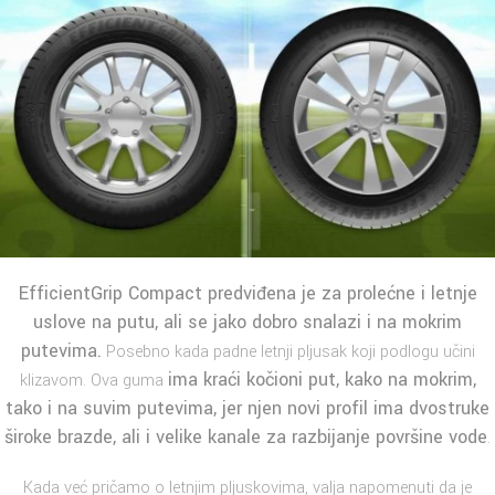
EfficientGrip Compact
predviđena je za prolećne i letnje
uslove na putu, ali se jako dobro snalazi i na mokrim
putevima.
Posebno kada padne letnji pljusak koji podlogu učini
ima kraći kočioni put, kako na mokrim,
klizavom. Ova guma
tako i na suvim putevima, jer njen novi profil ima dvostruke
široke brazde, ali i velike kanale za razbijanje površine vode
.
Kada već pričamo o letnjim pljuskovima, valja napomenuti da je