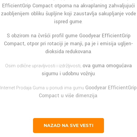
EfficientGrip Compact
otporna na
akvaplaning
zahvaljujući
zaobljenijem obliku šupljine koji zaustavlja sakupljanje vode
ispred gume
.
S obzirom na čvršći profil gume
Goodyear EfficientGrip
Compact
, otpor pri rotaciji je manji, pa je i emisija ugljen-
dioksida redukovana
.
ova guma omogućava
Osim odlične upravljivosti i izdržljivosti,
sigurnu i udobnu vožnju
.
Goodyear EfficientGrip
Internet Prodaja Guma u ponudi ima gumu
Compact u više dimenzija
.
NAZAD NA SVE VESTI