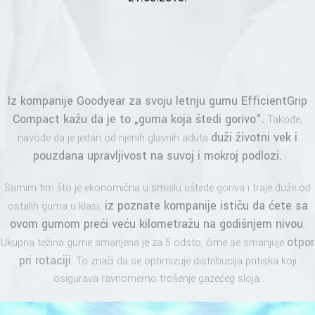
Iz kompanije
Goodyear
za svoju letnju gumu
EfficientGrip
Compact
kažu da je to „guma koja štedi gorivo“.
Takođe,
duži životni vek i
navode da je jedan od njenih glavnih aduta
pouzdana upravljivost na suvoj i mokroj podlozi.
Samim tim što je ekonomična u smislu uštede goriva i traje duže od
iz poznate kompanije ističu da ćete sa
ostalih guma u klasi,
ovom gumom preći veću kilometražu na godišnjem nivou
.
otpor
Ukupna težina gume smanjena je za 5 odsto, čime se smanjuje
pri rotaciji
. To znači da se optimizuje distribucija pritiska koji
osigurava ravnomerno trošenje gazećeg sloja.