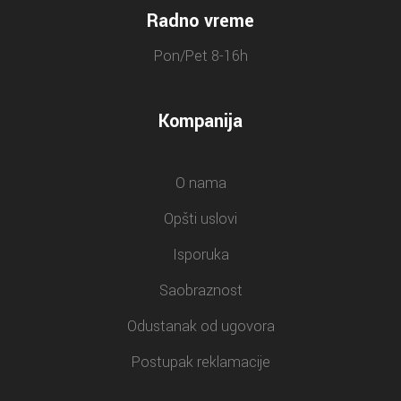
Radno vreme
Pon/Pet 8-16h
Kompanija
O nama
Opšti uslovi
Isporuka
Saobraznost
Odustanak od ugovora
Postupak reklamacije