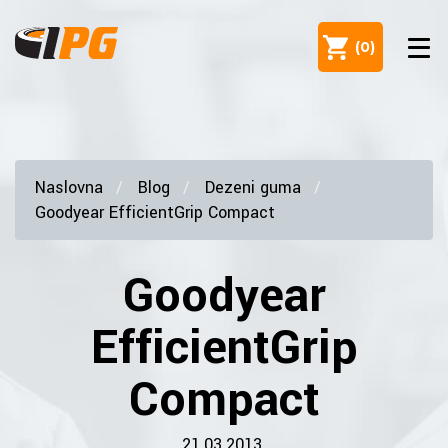
(
0
)
Naslovna
Blog
Dezeni guma
Goodyear EfficientGrip Compact
Goodyear
EfficientGrip
Compact
21.03.2013.