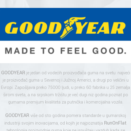
GOODYEAR
je jedan od vodećih proizvođača guma na svetu: najveći
je proizvođač guma u Severnoj i Južnoj Americi, a drugi po veličini u
Evropi. Zapošljava preko 75000 ljudi, u preko 60 fabrika u 25 zemalja
širom sveta, a na srpskom tržištu je već dugi niz godina poznat po
gumama premijum kvaliteta za putnička i komercijalna vozila.
GOODYEAR
više od sto godina pomera standarde u gumarskoj
RunOnFlat
industriji svojim inovacijama, od kojih je najpoznatija
tehnologija proizvodnje guma koje ne ispuštaju vazduh kada se