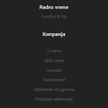
Radno vreme
Pon/Pet 8-16h
Kompanija
O nama
Opšti uslovi
Isporuka
Saobraznost
Odustanak od ugovora
Postupak reklamacije