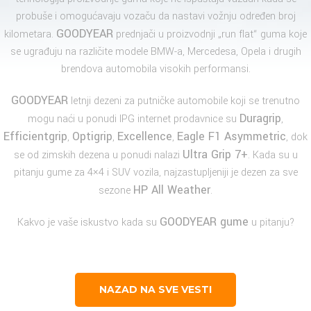
probuše i omogućavaju vozaču da nastavi vožnju određen broj
GOODYEAR
kilometara.
prednjači u proizvodnji „run flat“ guma koje
se ugrađuju na različite modele BMW-a, Mercedesa, Opela i drugih
brendova automobila visokih performansi.
GOODYEAR
letnji dezeni za putničke automobile koji se trenutno
Duragrip
mogu naći u ponudi IPG internet prodavnice su
,
Efficientgrip
Optigrip
Excellence
Eagle F1 Asymmetric
,
,
,
, dok
Ultra Grip 7+
se od zimskih dezena u ponudi nalazi
. Kada su u
pitanju gume za 4×4 i SUV vozila, najzastupljeniji je dezen za sve
HP All Weather
sezone
.
GOODYEAR gume
Kakvo je vaše iskustvo kada su
u pitanju?
NAZAD NA SVE VESTI