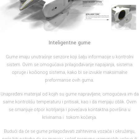
Inteligentne gume
Gume imaju unutrašnje senzore koji šalju informacije u kontrolni
sistem. Ovim se omogućava prilagođavanje napajanja, sistema
opruge i kočionog sistema, kako bi se izvukle maksimalne
preformanse ovih guma.
Unapređeni materijal od kojih su gume napravljene, omogućava im da
same kontrolišu temperaturu i pritisak, kao i da menjaju oblik. Ovim
se smanjuje otpor kotrljanja i povećava kontaktna površina u
krivinama i tokom kočenja.
Budući da će se gume prilagođavati zahtevima vozača i okruženju,