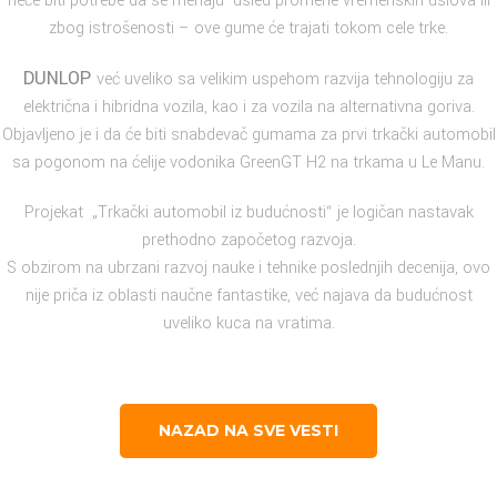
neće biti potrebe da se menaju usled promene vremenskih uslova ili
zbog istrošenosti – ove gume će trajati tokom cele trke.
DUNLOP
već uveliko sa velikim uspehom razvija tehnologiju za
električna i hibridna vozila, kao i za vozila na alternativna goriva.
Objavljeno je i da će biti snabdevač gumama za prvi trkački automobil
sa pogonom na ćelije vodonika GreenGT H2 na trkama u Le Manu.
Projekat „Trkački automobil iz budućnosti“ je logičan nastavak
prethodno započetog razvoja.
S obzirom na ubrzani razvoj nauke i tehnike poslednjih decenija, ovo
nije priča iz oblasti naučne fantastike, već najava da budućnost
uveliko kuca na vratima.
NAZAD NA SVE VESTI