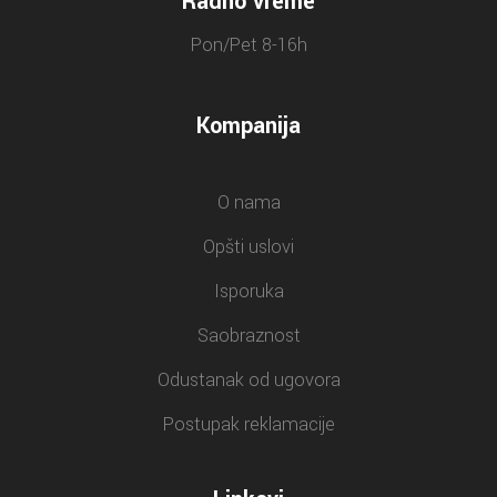
Radno vreme
Pon/Pet 8-16h
Kompanija
O nama
Opšti uslovi
Isporuka
Saobraznost
Odustanak od ugovora
Postupak reklamacije