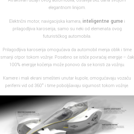
Atraktivan dizajn ovog automobila, ostavlja bez daha svojom
elegantnom linijom.
inteligentne gume
Električni motor, navigacijska kamera,
i
prilagodljiva karoserija, samo su neki od elemenata ovog
futurističkog automobila.
Prilagodljiva karoserija omogućava da automobil menja oblik i time
smanji otpor tokom vožnje. Posebno se ističe povraćaj energije – čak
100% energije kočenja može ponovo da se koristi za vožnju.
Kamere i mali ekrani smešteni unutar kupole, omogućavaju vozaču
periferni vid od 360° i time poboljšavaju sigurnost tokom vožnje.