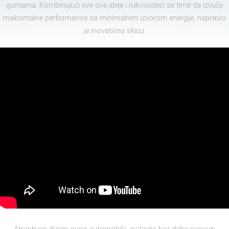
gumama. Kombinujući sve ove ideje i rukovodeći se time da izvuče
maksimalne performanse sa minimalnim izvorom energije, napravio
je inovativnu skicu.