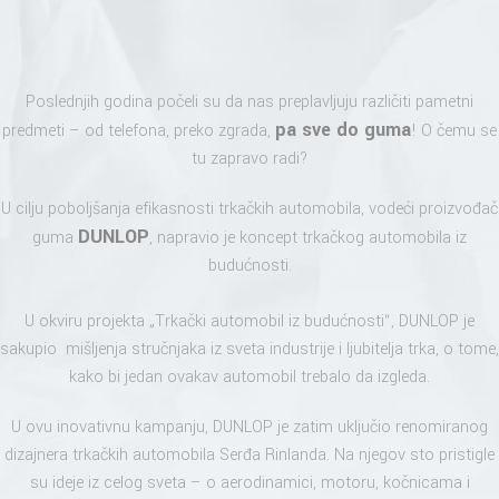
Poslednjih godina počeli su da nas preplavljuju različiti pametni
pa sve do guma
predmeti – od telefona, preko zgrada,
! O čemu se
tu zapravo radi?
U cilju poboljšanja efikasnosti trkačkih automobila, vodeći proizvođač
DUNLOP
guma
, napravio je koncept trkačkog automobila iz
budućnosti.
U okviru projekta „Trkački automobil iz budućnosti“, DUNLOP je
sakupio mišljenja stručnjaka iz sveta industrije i ljubitelja trka, o tome,
kako bi jedan ovakav automobil trebalo da izgleda.
U ovu inovativnu kampanju, DUNLOP je zatim uključio renomiranog
dizajnera trkačkih automobila Serđa Rinlanda. Na njegov sto pristigle
su ideje iz celog sveta – o aerodinamici, motoru, kočnicama i