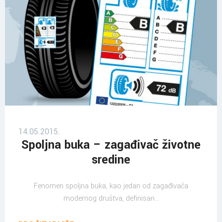
14.05.2015.
Spoljna buka – zagađivač životne
sredine
Fenomen spoljna buka, kao jedan od zagađivača
modernog društva, definisan...