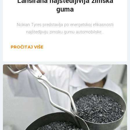
Lansirana najštedljivija zimska
guma
Nokian Tyres predstavlja po energetskoj efikasnosti
najštedljiviju zimsku gumu automobilske...
PROČITAJ VIŠE