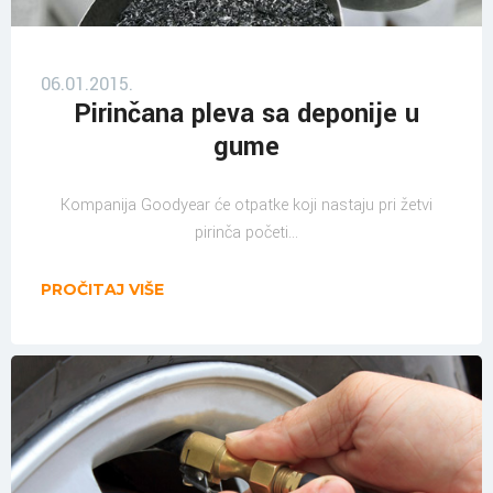
06.01.2015.
Pirinčana pleva sa deponije u
gume
Kompanija Goodyear će otpatke koji nastaju pri žetvi
pirinča početi...
PROČITAJ VIŠE