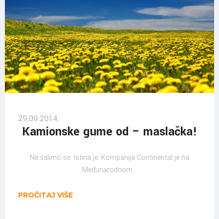
29.09.2014.
Kamionske gume od – maslačka!
Ne šalimo se. Istina je. Kompanija Continental je na
Međunarodnom...
PROČITAJ VIŠE