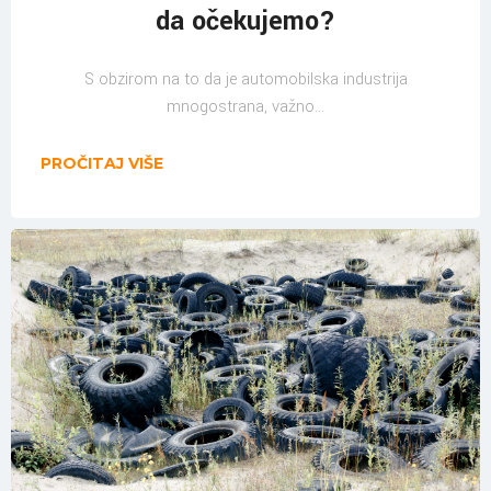
da očekujemo?
S obzirom na to da je automobilska industrija
mnogostrana, važno...
PROČITAJ VIŠE