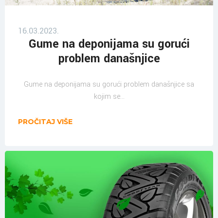
16.03.2023.
Gume na deponijama su gorući
problem današnjice
Gume na deponijama su gorući problem današnjice sa
kojim se...
PROČITAJ VIŠE