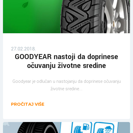
27.02.2018.
GOODYEAR nastoji da doprinese
očuvanju životne sredine
Goodyear je odlučan u nastojanju da doprinese očuvanju
životne sredine....
PROČITAJ VIŠE