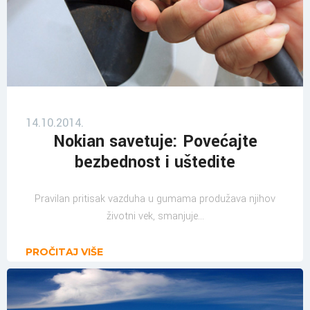
14.10.2014.
Nokian savetuje: Povećajte
bezbednost i uštedite
Pravilan pritisak vazduha u gumama produžava njihov
životni vek, smanjuje...
PROČITAJ VIŠE