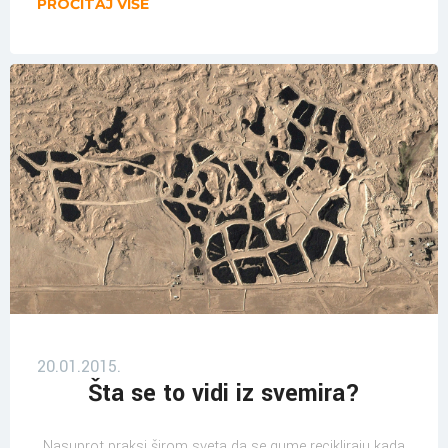
PROČITAJ VIŠE
20.01.2015.
Šta se to vidi iz svemira?
Nasuprot praksi širom sveta da se gume recikliraju kada