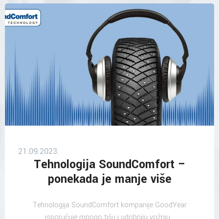
21.09.2023.
Tehnologija SoundComfort –
ponekada je manje više
Tehnologija SoundComfort kompanije GoodYear
isporučuje mnogo tišu i udobniju vožnju...