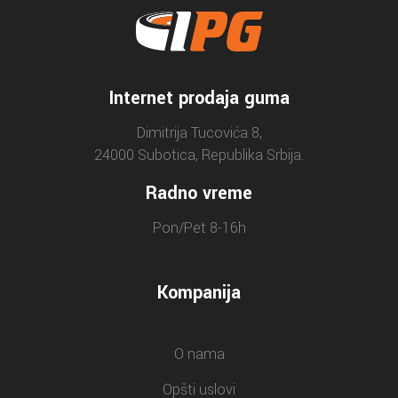
Internet prodaja guma
Dimitrija Tucovića 8,
24000 Subotica, Republika Srbija.
Radno vreme
Pon/Pet 8-16h
Kompanija
O nama
Opšti uslovi