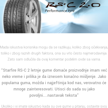
Mada iskustva korisnika mogu da se razlikuju, koliko zbog očekivanja,
toliko i zbog raznih drugih faktora, ona su vrlo često najmerodavnija.
Zato sam odlučila da ovaj komentar podelim ovde sa vama.
“Starfire RS-C 2 letnje gume domaće proizvodnje imam već
neko vreme i prilika je da iznesem konačno mišljenje. Jako
popularna guma, možda i najjeftinija kod nas, verovatno će
mnoge zainteresovati. Utisci do sada su jako
povoljni…..
nastavak teksta
”
Ukoliko i vi imate iskustvo kada su ove gume u pitanju, ostavite svoj