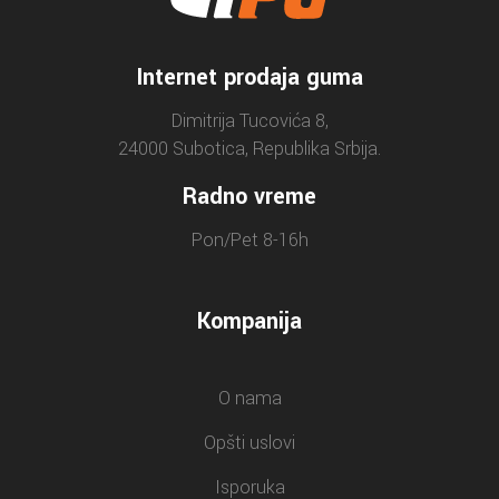
Internet prodaja guma
Dimitrija Tucovića 8,
24000 Subotica, Republika Srbija.
Radno vreme
Pon/Pet 8-16h
Kompanija
O nama
Opšti uslovi
Isporuka