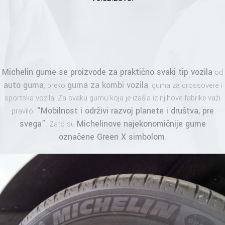
Michelin gume
se proizvode za praktično svaki tip vozila
od
auto guma
guma za kombi vozila
, preko
, guma za crossovere i
sportska vozila. Za svaku gumu koja je izašla iz njihove fabrike važi
“Mobilnost i održivi razvoj planete i društva, pre
pravilo:
svega”
Michelinove najekonomičnije gume
. Zato su
označene Green X simbolom
.