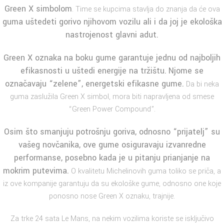
Green X simbolom
. Time se kupcima stavlja do znanja da će ova
guma uštedeti gorivo njihovom vozilu ali i da joj je ekološka
nastrojenost glavni adut.
Green X
oznaka na boku gume garantuje jednu od najboljih
efikasnosti u uštedi energije na tržištu.
Njome se
označavaju “zelene”, energetski efikasne gume.
Da bi neka
guma zaslužila Green X simbol, mora biti napravljena od smese
“Green Power Compound”.
Osim što smanjuju potrošnju goriva, odnosno “prijatelj” su
vašeg novčanika
, ove gume osiguravaju izvanredne
performanse, posebno kada je u pitanju
prianjanje
na
mokrim putevima.
O kvalitetu Michelinovih guma toliko se priča, a
iz ove kompanije garantuju da su ekološke gume, odnosno one koje
ponosno nose Green X oznaku, trajnije.
Za trke 24 sata Le Mans, na nekim vozilima koriste se isključivo