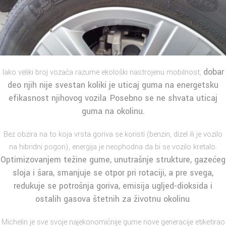
dobar
Iako veliki broj vozača razume ekološki nastrojenu mobilnost,
deo njih nije svestan
koliki je uticaj guma na energetsku
efikasnost njihovog vozila
Posebno se ne shvata uticaj
.
guma na okolinu.
Bez obzira na to koja vrsta goriva se koristi (benzin, dizel ili je vozilo
na hibridni pogon), energija je neophodna da bi se vozilo kretalo.
Optimizovanjem težine gume, unutrašnje strukture, gazećeg
sloja i
šara
, smanjuje se
otpor pri rotaciji
, a pre svega,
redukuje se potrošnja goriva, emisija ugljed-dioksida i
ostalih gasova štetnih za životnu okolinu
.
Michelin je sve svoje najekonomičnije gume nove generacije etiketirao