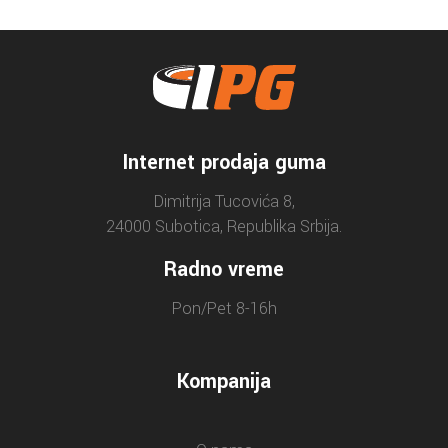
Internet prodaja guma
Dimitrija Tucovića 8,
24000 Subotica, Republika Srbija.
Radno vreme
Pon/Pet 8-16h
Kompanija