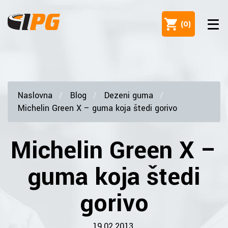
(
0
)
Naslovna
Blog
Dezeni guma
Michelin Green X – guma koja štedi gorivo
Michelin Green X –
guma koja štedi
gorivo
19.02.2013.