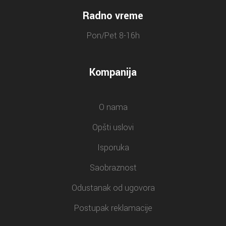
Radno vreme
Pon/Pet 8-16h
Kompanija
O nama
Opšti uslovi
Isporuka
Saobraznost
Odustanak od ugovora
Postupak reklamacije