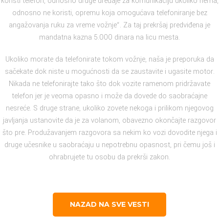
koristi telefon, odnosno druge uređaje za komunikaciju ukoliko nema,
odnosno ne koristi, opremu koja omogućava telefoniranje bez
angažovanja ruku za vreme vožnje“. Za taj prekršaj predviđena je
mandatna kazna 5.000 dinara na licu mesta.
Ukoliko morate da telefonirate tokom vožnje, naša je preporuka da
sačekate dok niste u mogućnosti da se zaustavite i ugasite motor.
Nikada ne telefonirajte tako što dok vozite ramenom pridržavate
telefon jer je veoma opasno i može da dovede do saobraćajne
nesreće. S druge strane, ukoliko zovete nekoga i prilikom njegovog
javljanja ustanovite da je za volanom, obavezno okončajte razgovor
što pre. Produžavanjem razgovora sa nekim ko vozi dovodite njega i
druge učesnike u saobraćaju u nepotrebnu opasnost, pri čemu još i
ohrabrujete tu osobu da prekrši zakon.
NAZAD NA SVE VESTI