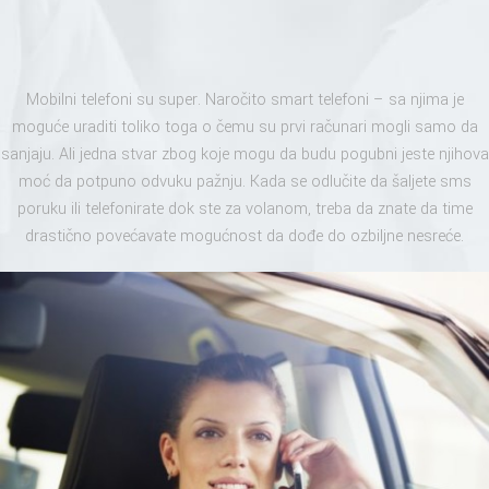
Mobilni telefoni su super. Naročito smart telefoni – sa njima je
moguće uraditi toliko toga o čemu su prvi računari mogli samo da
sanjaju. Ali jedna stvar zbog koje mogu da budu pogubni jeste njihova
moć da potpuno odvuku pažnju. Kada se odlučite da šaljete sms
poruku ili telefonirate dok ste za volanom, treba da znate da time
drastično povećavate mogućnost da dođe do ozbiljne nesreće.