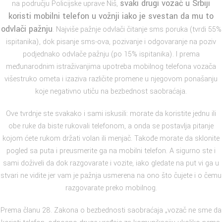
svaki drugi vozač u Srbiji
na području Policijske uprave Niš,
koristi mobilni telefon u vožnji iako je svestan da mu to
odvlači pažnju
. Najviše pažnje odvlači čitanje sms poruka (tvrdi 55%
ispitanika), dok pisanje sms-ova, pozivanje i odgovaranje na poziv
podjednako odvlače pažnju (po 15% ispitanika). I prema
međunarodnim istraživanjima upotreba mobilnog telefona vozača
višestruko ometa i izaziva različite promene u njegovom ponašanju
koje negativno utiču na bezbednost saobraćaja.
Ove tvrdnje ste svakako i sami iskusili: morate da koristite jednu ili
obe ruke da biste rukovali telefonom, a onda se postavlja pitanje
kojom ćete rukom držati volan ili menjač. Takođe morate da sklonite
pogled sa puta i preusmerite ga na mobilni telefon. A sigurno ste i
sami doživeli da dok razgovarate i vozite, iako gledate na put vi ga u
stvari ne vidite jer vam je pažnja usmerena na ono što čujete i o čemu
razgovarate preko mobilnog.
Prema članu 28. Zakona o bezbednosti saobraćaja „vozač ne sme da