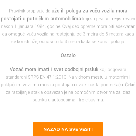
uže ili poluga za vuču vozila mora
Pravilnik propisuje da
postojati u putničkim automobilima
koji su prvi put registrovani
nakon 1. januara 1984. godine. Ovaj deo opreme mora biti adekvatan
da omogući vuču vozila na rastojanju od 3 metra do 5 metara kada
se koristi uže, odnosno do 3 metra kada se koristi poluga.
Ostalo
Vozač mora imati i svetloodbojni prsluk
koji odgovara
standardni SRPS EN 47 1:2010. Na vidnom mestu u motornim i
priključnim vozilima moraju postojati i dva klinasta podmetača. Čekić
za razbijanje stakla obavezan je na pomoćnim otvorima za izlaz
putnika u autobusima i trolejbusima.
NAZAD NA SVE VESTI