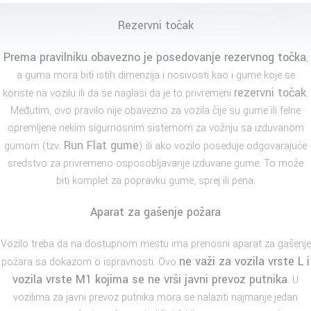
Rezervni točak
Prema pravilniku obavezno je posedovanje
rezervnog točka
,
a guma mora biti istih dimenzija i nosivosti kao i gume koje se
rezervni točak
koriste na vozilu ili da se naglasi da je to privremeni
.
Međutim, ovo pravilo nije obavezno za vozila čije su gume ili felne
opremljene nekim sigurnosnim sistemom za vožnju sa izduvanom
Run Flat gume
gumom (tzv.
) ili ako vozilo poseduje odgovarajuće
sredstvo za privremeno osposobljavanje izduvane gume. To može
biti komplet za popravku gume, sprej ili pena.
Aparat za gašenje požara
Vozilo treba da na dostupnom mestu ima prenosni aparat za gašenje
ne važi za vozila vrste L i
požara sa dokazom o ispravnosti. Ovo
vozila vrste M1 kojima se ne vrši javni prevoz putnika
. U
vozilima za javni prevoz putnika mora se nalaziti najmanje jedan