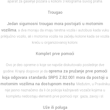
aparat za gašenje požara u količini 3 kilograma suvog praha.
Trougao
Jedan sigurnosni trougao mora postojati u motornim
vozilima
, a dva moraju da imaju teretna vozila i autobusi kada vuku
priključno vozilo, ali i motorna vozila na začelju kolone kada se vozila
kreću u organizovanoj koloni.
Komplet prve pomoći
Ovo je deo opreme o koje se najviše diskutovalo poslednje dve
oprema za pružanje prve pomoći
godine. Krajnji dogovor je da
koja odgovara standardu SRPS Z.B2.001 mora da postoji u
motornim vozilima na dostupnom mestu
. Međutim, u Pravilniku
nije jasno naznačeno da li će policija kažnjavati vozače kojima u
kompletu nedostaju elementi prve pomoći npr. gaza, zavoj i sl.
Uže ili poluga