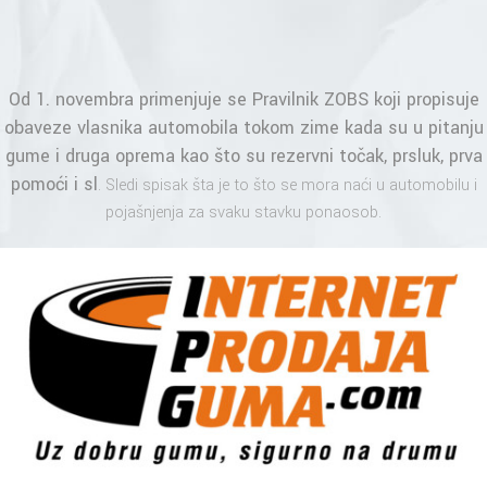
Od 1. novembra primenjuje se Pravilnik ZOBS koji propisuje
obaveze vlasnika automobila tokom zime kada su u pitanju
gume
i druga oprema kao što su
rezervni točak
, prsluk, prva
pomoći i sl
. Sledi spisak šta je to što se mora naći u automobilu i
pojašnjenja za svaku stavku ponaosob.