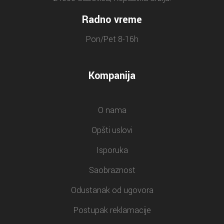
Radno vreme
Pon/Pet 8-16h
Kompanija
O nama
Opšti uslovi
Isporuka
Saobraznost
Odustanak od ugovora
Postupak reklamacije