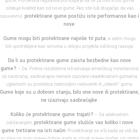
gume. Pomenuta regulativa pomogla je da se za ovu vrstu guma
očekuje kvalitet kao od nove gume. Ako ste čuli drugačije, da vas
protektirane gume postižu iste performanse kao i
razuverimo:
nove
.
Gume mogu biti protektirane najviše tri puta
, a zatim mogu
biti upotrebljene kao sirovina u sklopu projekta održivog razvoja.
Da li su protektirane gume zaista bezbedne kao nove
gume?
– Da. Prema rezultatima istraživanja američkog ministarstva
za saobraćaj, saobraćajne nesreće izazvane neadekvatnim gumama
uglavnom su posledica nedovoljno naduvenih ili „ćelavih“ guma.
Gume koje su u dobrom stanju, bilo one nove ili protektirane,
ne izazivaju saobraćajke
.
Koliko će protektirane gume trajati?
– Sa adekvatnim
protektirane gume služiće vas koliko i nove
održavanjem,
gume tretirane na isti način
. Protektiranje se vrši kada se vidi da
su šare na gumi manje dubine, kada je otisak manje izražen od otiska