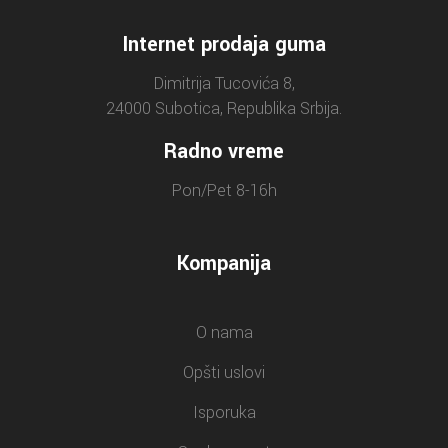
Internet prodaja guma
Dimitrija Tucovića 8,
24000 Subotica, Republika Srbija.
Radno vreme
Pon/Pet 8-16h
Kompanija
O nama
Opšti uslovi
Isporuka