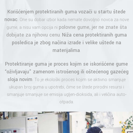
Korišćenjem protektiranih guma vozači u startu štede
novac
. One su dobar izbor kada nemate dovoljno novca za nove
polovne gume, jer ne znate šta
gume, a nisu vam opcija ni
dobijate za njihovu cenu
Niža cena protektiranih guma
.
posledica je zbog načina izrade i velike uštede na
materijalima
.
Protektiranje guma je proces kojim se iskorišćene gume
“oživljavaju” zamenom istrošenog ili oštećenog gazećeg
sloja novim
. To je ekološki proces kojim se aktivno smanjuje
ukupan broj guma u upotrebi, čime se štede prirodni resursi i
smanjuje smanjuje se emisija ugljen-dioksida, ali i veličina auto-
otpada.