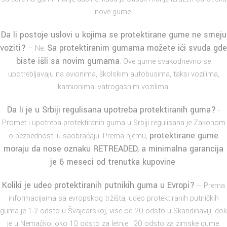
nove gume.
Da li postoje uslovi u kojima se protektirane gume ne smeju
voziti?
Sa protektiranim gumama možete ići svuda gde
– Ne.
biste išli sa novim gumama
. Ove gume svakodnevno se
upotrebljavaju na avionima, školskim autobusima, taksi vozilima,
kamionima, vatrogasnim vozilima.
Da li je u Srbiji regulisana upotreba protektiranih guma?
-
Promet i upotreba protektiranih guma u Srbiji regulisana je Zakonom
protektirane gume
o bezbednosti u saobraćaju. Prema njemu,
moraju da nose oznaku RETREADED, a minimalna garancija
je 6 meseci od trenutka kupovine
.
Koliki je udeo protektiranih putnikih guma u Evropi?
– Prema
informacijama sa evropskog tržišta, udeo protektiranih putničkih
guma je 1-2 odsto u Švajcarskoj, vise od 20 odsto u Skandinaviji, dok
je u Nemačkoj oko 10 odsto za letnje i 20 odsto za zimske gume.