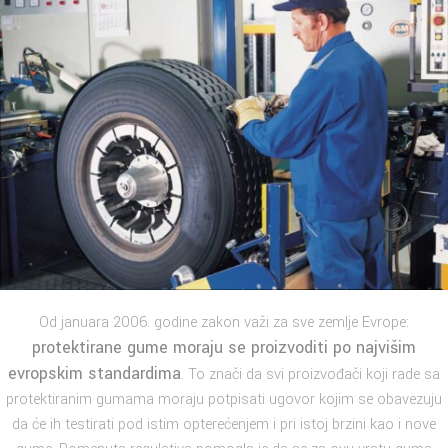
Od januara 2006. godine zakon važi za sve zemlje Evrope:
protektirane gume moraju se proizvoditi po najvišim
evropskim standardima
. To znači da svi proizvođači koji rade sa
protektiranim gumama moraju potpisati ugovor kojim se obavezuju
da će ih testirati pod istim opterećenjem i pri istoj brzini kao i nove