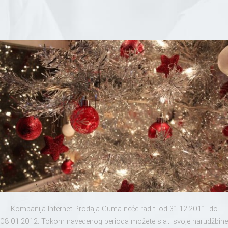
Kompanija Internet Prodaja Guma neće raditi od 31.12.2011. do
08.01.2012. Tokom navedenog perioda možete slati svoje narudžbine