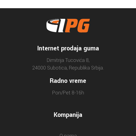
Internet prodaja guma
Dimitrija Tucovića 8,
24000 Subotica, Republika Srbija.
Radno vreme
Pon/Pet 8-16h
Kompanija
O nama