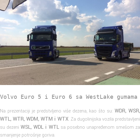
Volvo Euro 5 i Euro 6 sa WestLake gumama
WDR, WSR
Na prezentaciji je predstvljeno više dezena, kao što su:
WTL, WTR, WDM, WTM i WTX
. Za dugolinijska vozila predstavljen
WSL, WDL i WTL
su dezeni
sa posebno unapređenom smešom z
smanjenje potrošnje goriva.