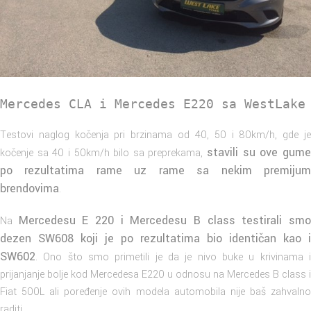
Mercedes CLA i Mercedes E220 sa WestLake
Testovi naglog kočenja pri brzinama od 40, 50 i 80km/h, gde je
stavili su ove gum
kočenje sa 40 i 50km/h bilo sa preprekama,
po rezultatima rame uz rame sa nekim premijum
brendovima
.
Mercedesu E 220 i Mercedesu B class testirali sm
Na
dezen SW608 koji je po rezultatima bio identičan kao i
SW602
. Ono što smo primetili je da je nivo buke u krivinama i
prijanjanje bolje kod Mercedesa E220 u odnosu na Mercedes B class i
Fiat 500L ali poređenje ovih modela automobila nije baš zahvalno
raditi.