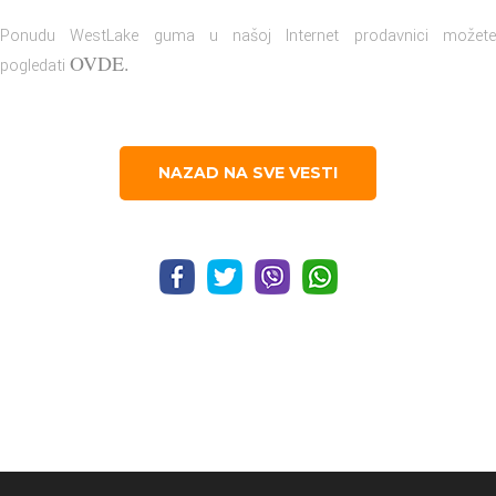
Ponudu WestLake guma u našoj Internet prodavnici možete
OVDE
.
pogledati
NAZAD NA SVE VESTI