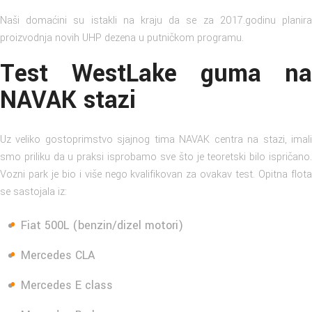
Naši domaćini su istakli na kraju da se za 2017.godinu planira
proizvodnja novih UHP dezena u putničkom programu.
Test WestLake guma na
NAVAK stazi
Uz veliko gostoprimstvo sjajnog tima NAVAK centra na stazi, imali
smo priliku da u praksi isprobamo sve što je teoretski bilo ispričano.
Vozni park je bio i više nego kvalifikovan za ovakav test. Opitna flota
se sastojala iz:
Fiat 500L (benzin/dizel motori)
Mercedes CLA
Mercedes E class