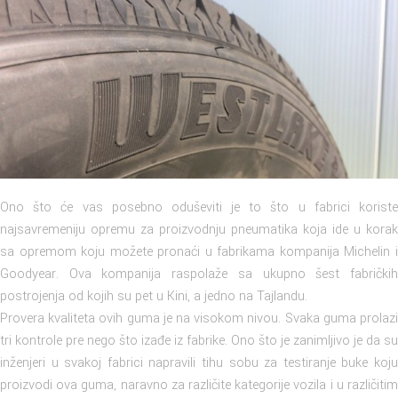
Ono što će vas posebno oduševiti je to što u fabrici koriste
najsavremeniju opremu za proizvodnju pneumatika koja ide u korak
sa opremom koju možete pronaći u fabrikama kompanija Michelin i
Goodyear. Ova kompanija raspolaže sa ukupno šest fabričkih
postrojenja od kojih su pet u Kini, a jedno na Tajlandu.
Provera kvaliteta ovih guma je na visokom nivou. Svaka guma prolazi
tri kontrole pre nego što izađe iz fabrike. Ono što je zanimljivo je da su
inženjeri u svakoj fabrici napravili tihu sobu za testiranje buke koju
proizvodi ova guma, naravno za različite kategorije vozila i u različitim