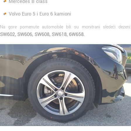
Mercedes B class
Volvo Euro 5 i Euro 6 kamioni
Na gore pomenute automobile bili su monitrani sledeći dezeni:
SW602, SW606, SW608, SW618, 6W658.