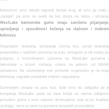
Kamionom smo takođe napravili školski krug, ali smo ga malo i
„načepili“ pa smo se uverili da bez obzira na težinu i ubrzanje,
WestLake kamionske gume imaju savršeno prijanjanje,
upravljanje i sposobnost kočenja na vlažnom i mokrom
kolovozu
.
Organizator testiranja, kompanija Coning doo, pored testiranja
pneumatika u različitim uslovima na putu, omogućio je reli vožnju po
poligonu u kontrolisanim uslovima sa WestLake gumama i
takmičenje u brzom motanju volana na jednom od NAVAK
simulatora. Na oduševljenje svih pristunih, organizator je na kraju
testiranja, nagradio pobednike vrednim nagradama.
Sumiranjem utisaka na putu kući, došli smo do zaključka da je
kompanija WestLake izašla na naše tržište sa veoma ozbiljnom
ponudom guma u svim udarnim dimenzijama, koje se po kvalitetu
„kotrljaju“ rame uz rame sa gumama evropskih proizvođača.