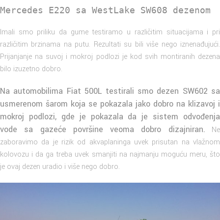
Mercedes E220 sa WestLake SW608 dezenom
Imali smo priliku da gume testiramo u različitim situacijama i pri
različitim brzinama na putu. Rezultati su bili više nego iznenađujući.
Prijanjanje na suvoj i mokroj podlozi je kod svih montiranih dezena
bilo izuzetno dobro.
Na automobilima Fiat 500L testirali smo dezen SW602 sa
usmerenom šarom koja se pokazala jako dobro na klizavoj i
mokroj podlozi, gde je pokazala da je sistem odvođenja
vode sa gazeće površine veoma dobro dizajniran.
N
zaboravimo da je rizik od akvaplaninga uvek prisutan na vlažnom
kolovozu i da ga treba uvek smanjiti na najmanju moguću meru, što
je ovaj dezen uradio i više nego dobro.