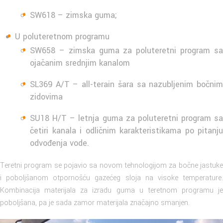
SW618 – zimska guma;
U poluteretnom programu
SW658 – zimska guma za poluteretni program sa
ojačanim srednjim kanalom
SL369 A/T – all-terain šara sa nazubljenim bočnim
zidovima
SU18 H/T – letnja guma za poluteretni program sa
četiri kanala i odličnim karakteristikama po pitanju
odvođenja vode.
Teretni program se pojavio sa novom tehnologijom za bočne jastuke
i poboljšanom otpornošću gazećeg sloja na visoke temperature.
Kombinacija materijala za izradu guma u teretnom programu je
poboljšana, pa je sada zamor materijala značajno smanjen.