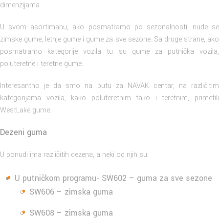
dimenzijama.
U svom asortimanu, ako posmatramo po sezonalnosti, nude se
zimske gume, letnje gume i gume za sve sezone. Sa druge strane, ako
posmatramo kategorije vozila tu su gume za putnička vozila,
poluteretne i teretne gume.
Interesantno je da smo na putu za NAVAK centar, na različitim
kategorijama vozila, kako poluteretnim tako i teretnim, primetili
WestLake gume.
Dezeni guma
U ponudi ima različitih dezena, a neki od njih su:
U putničkom programu-
SW602
– guma za sve sezone
SW606 – zimska guma
SW608
– zimska guma