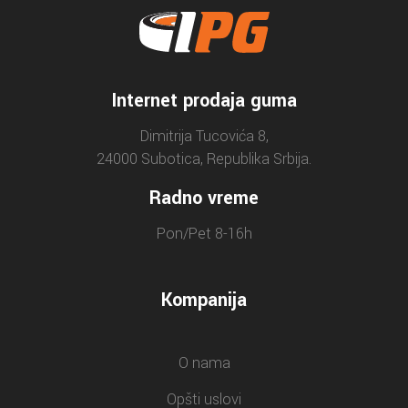
Internet prodaja guma
Dimitrija Tucovića 8,
24000 Subotica, Republika Srbija.
Radno vreme
Pon/Pet 8-16h
Kompanija
O nama
Opšti uslovi