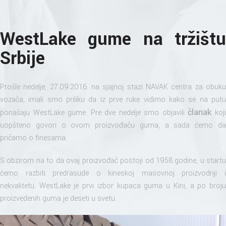
WestLake gume na tržištu
Srbije
Prošle nedelje, 27.09.2016. na sjajnoj stazi NAVAK centra za obuku
vozača, imali smo priliku da iz prve ruke vidimo kako se na putu
članak
ponašaju WestLake gume. Pre dve nedelje smo objavili
koj
uopšteno govori o ovom proizvođaču guma, a sada ćemo da
pričamo o finesama.
S obzirom na to da ovaj proizvođač postoji od 1958.godine, u startu
ćemo razbiti predrasude o kineskoj masovnoj proizvodnji i
nekvalitetu. WestLake je prvi izbor kupaca guma u Kini, a po broju
proizvedenih guma je deseti u svetu.