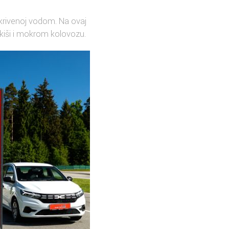
ekrivenoj vodom. Na ovaj
o kiši i mokrom kolovozu.