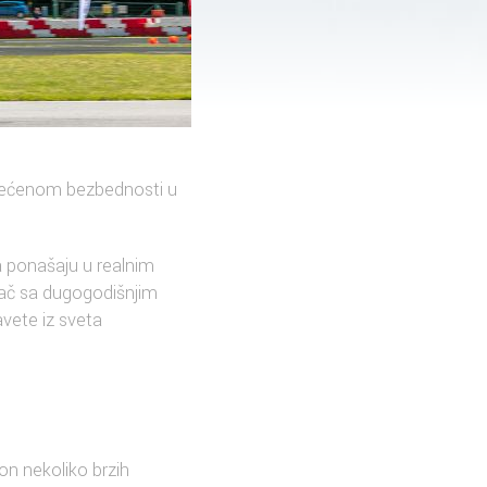
svećenom bezbednosti u
a ponašaju u realnim
zač sa dugogodišnjim
vete iz sveta
n nekoliko brzih