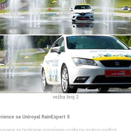
vežba broj 2
rience sa Uniroyal RainExpert 5
ervisana za testiranje ponašanja vozila na mokroj podlozi.