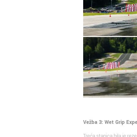
Vežba 3: Wet Grip Expe
Treća stanica bila je rez