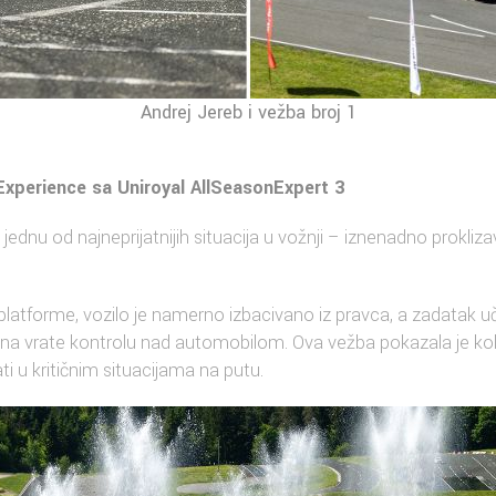
Andrej Jereb i vežba broj 1
Experience sa Uniroyal AllSeasonExpert 3
 jednu od najneprijatnijih situacija u vožnji – iznenadno prokliz
platforme, vozilo je namerno izbacivano iz pravca, a zadatak uč
ana vrate kontrolu nad automobilom. Ova vežba pokazala je koli
ti u kritičnim situacijama na putu.