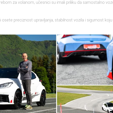
rebom za volanom, učesnici su imali priliku da samostalno v
či osete preciznost upravljanja, stabilnost vozila i sigurnost koj