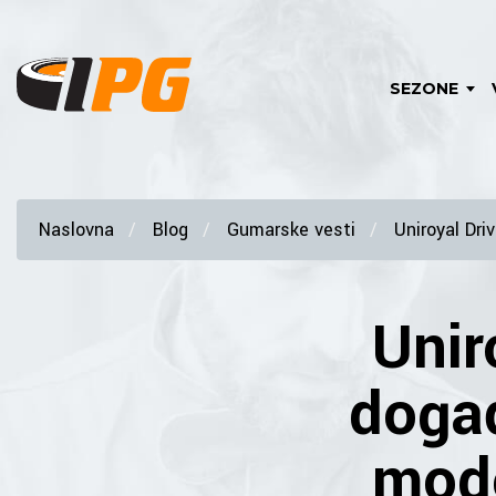
SEZONE
Naslovna
Blog
Gumarske vesti
Uniroyal Dri
Unir
događ
mode