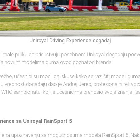
Uniroyal Driving Experience događaj
imale priliku da prisustvuju posebnom Uniroyal događaju po
a najnovijim modelima guma ovog poznatog brenda.
ežbe, učesnici su mogli da iskuse kako se različiti modeli gum
 vrednost događaju dao je Andrej Jereb, profesionalni reli vo
WRC šampionatu, koji je učesnicima prenosio svoje znanje i sa
ience sa Uniroyal RainSport 5
enjena upoznavanju sa mogućnostima modela RainSport 5. Nako