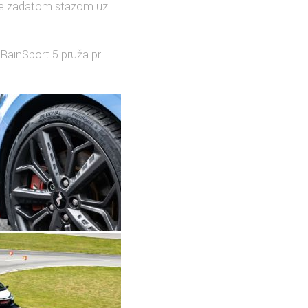
oze zadatom stazom uz
u RainSport 5 pruža pri