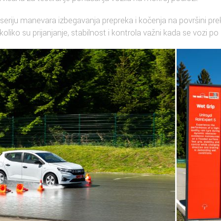
oz seriju manevara izbegavanja prepreka i kočenja na površini pr
oliko su prijanjanje, stabilnost i kontrola važni kada se vozi p