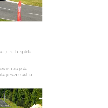
avanje zadnjeg dela
esnika bio je da
ko je važno ostati