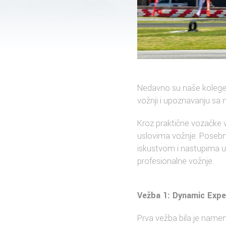
Nedavno su naše kolege 
vožnji i upoznavanju s
Kroz praktične vozačke v
uslovima vožnje. Posebnu
iskustvom i nastupima u 
profesionalne vožnje.
Vežba 1: Dynamic Exper
Prva vežba bila je nam