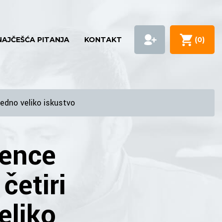
NAJČEŠĆA PITANJA
KONTAKT
(
0
)
jedno veliko iskustvo
ience
četiri
eliko