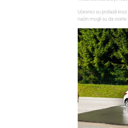
Učesnici su prolazili kr
način mogli su da osete k