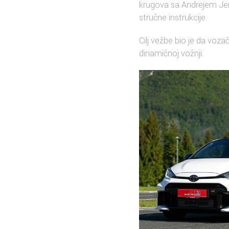
krugova sa Andrejem Je
stručne instrukcije.
Cilj vežbe bio je da voza
dinamičnoj vožnji.