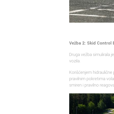
Vežba 2: Skid Control 
Druga vežba simulirala je
vozila.
Korišćenjem hidraulične 
pravilnim pokretima vol
smiren i pravilno reagova