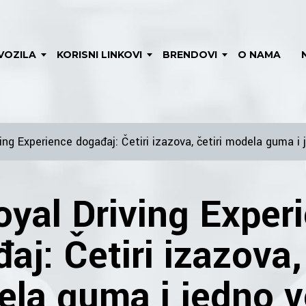
VOZILA
KORISNI LINKOVI
BRENDOVI
O NAMA
ving Experience događaj: Četiri izazova, četiri modela guma i 
oyal Driving Exper
aj: Četiri izazova, 
la guma i jedno v