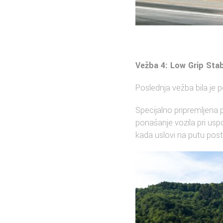
Vežba 4: Low Grip Stab
Poslednja vežba bila je
Specijalno pripremljena po
ponašanje vozila pri us
kada uslovi na putu post