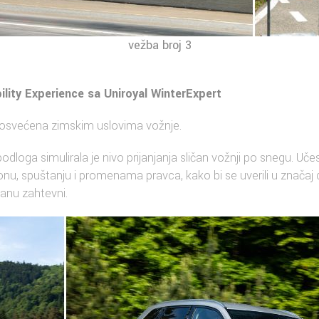
vežba broj 3
ility Experience sa Uniroyal WinterExpert
 posvećena zimskim uslovima vožnje.
dloga simulirala je nivo prijanjanja sličan vožnji po snegu. Učesn
ponu, spuštanju i promenama pravca, kako bi se uverili u znača
anu zahtevni.