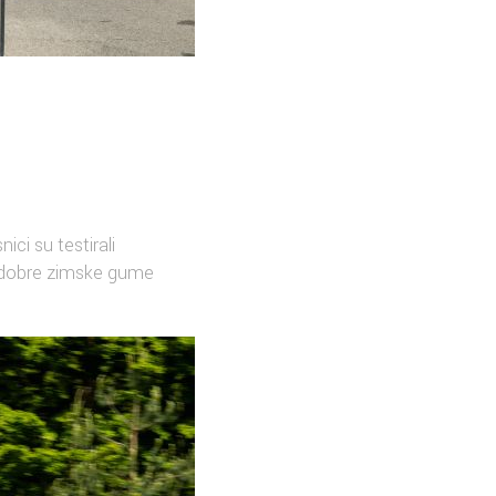
ici su testirali
j dobre zimske gume