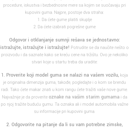
procedure, iskustva i bezbednosne mere sa kojim se suočavaju pri
kupovini guma. Najpre, postoje dva straha:
1. Da ćete gume platiti skuplje
2. Da ćete izabrati pogrešne gume
Odgovor i otklanjanje sumnji rešava se jednostavno:
istražujte, istražujte i istražujte!
Potrudite se da naučite nešto o
proizvodu i da saznate kako se kreću cene na tržištu. Ovo je nekoliko
stvari koje u startu treba da uradite:
1. Proverite koji model guma se nalazi na vašem vozilu,
koja
je originalna dimenzija guma, takođe, pogledajte i o kom se brendu
radi. Tako ćete makar znati u kom rangu ćete tražiti vaše nove gume.
oznake na vašim starim gumama
Najvažnije je da proverite
i da
po njoj tražite buduću gumu. Ta oznaka ali i model automobila važne
su informacije pri kupovini guma.
2. Odgovorite na pitanje da li su vam potrebne
zimske
,