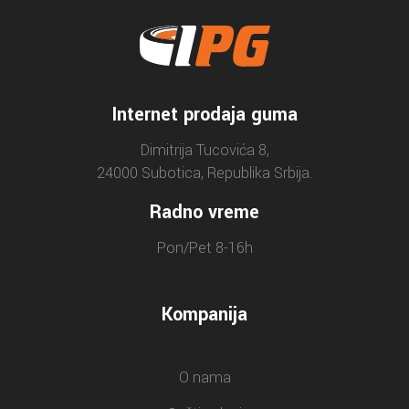
Internet prodaja guma
Dimitrija Tucovića 8,
24000 Subotica, Republika Srbija.
Radno vreme
Pon/Pet 8-16h
Kompanija
O nama