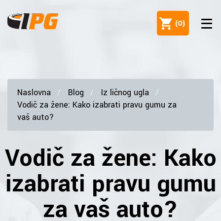
(
0
)
Naslovna
Blog
Iz ličnog ugla
Vodič za žene: Kako izabrati pravu gumu za
vaš auto?
Vodič za žene: Kako
izabrati pravu gumu
za vaš auto?