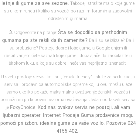
letnje
ili
gume za sve sezone
.
Takođe, istražite malo koje gume
su u kom rangu i koliko su vozači po raznim forumima zadovoljni
određenim gumama.
3.
Šta se dogodilo sa prethodnim
Odgovorite na pitanje:
gumama pa ste rešili da ih zamenite?
Da li su se izlizale? Da li
su probušene? Postoje dobre i loše gume, a Google-anjem ili
raspitivanjem ćete saznati koje gume i dobavljače da zaobilazite u
širokom luku, a koje su dobre i neće vas neprijatno iznenaditi.
U svetu postoje servisi koji su „female friendly“ i služe za sertifikaciju
servisa i prodavnica automobilske opreme koji u ovu mrežu ulaze
samo ukoliko pokažu maksimalno uvažavanje ženskih vozača i
pomažu im pri kupovini bez omalovažavanja. Jedan od takvih servisa
FoxyChoice
Kod nas ovakav servis ne postoji, ali vam
je
.
ljubazni operateri Internet Prodaja Guma prodavnice mogu
pomoći pri izboru idealne gume za vaše vozilo. Pozovite 024
4155 402.