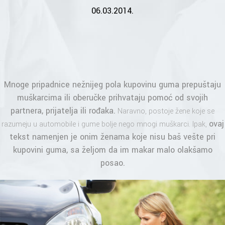
06.03.2014.
Mnoge pripadnice nežnijeg pola kupovinu guma prepuštaju
muškarcima ili oberučke prihvataju pomoć od svojih
partnera, prijatelja ili rođaka.
Naravno, postoje žene koje se
ovaj
razumeju u automobile i gume bolje nego mnogi muškarci. Ipak,
tekst namenjen je onim ženama koje nisu baš vešte pri
kupovini guma, sa željom da im makar malo olakšamo
posao.