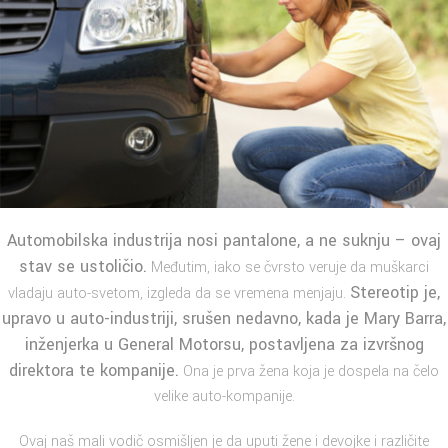
Automobilska industrija nosi pantalone, a ne suknju – ovaj
stav se ustoličio.
Međutim, iako se čvrsto veruje da muškarci
Stereotip je,
vladaju auto-svetom, izgleda da se vremena menjaju.
upravo u auto-industriji, srušen nedavno, kada je Mary Barra,
inženjerka u General Motorsu, postavljena za izvršnog
direktora te kompanije.
Ona je prva žena koja je dospela na čelo
velike auto-kompanije.
Ovaj naš mali vodič osmišljen je da uputi žene i devojke i različite