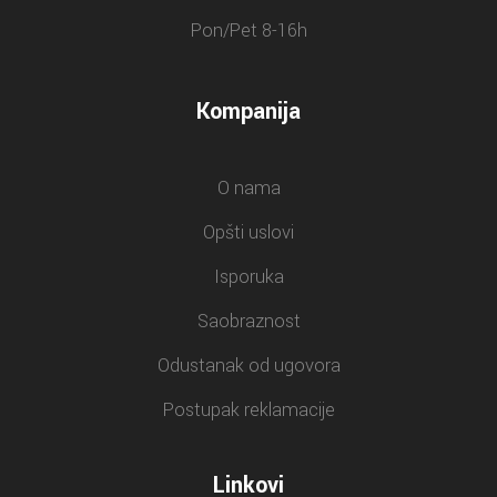
Pon/Pet 8-16h
Kompanija
O nama
Opšti uslovi
Isporuka
Saobraznost
Odustanak od ugovora
Postupak reklamacije
Linkovi