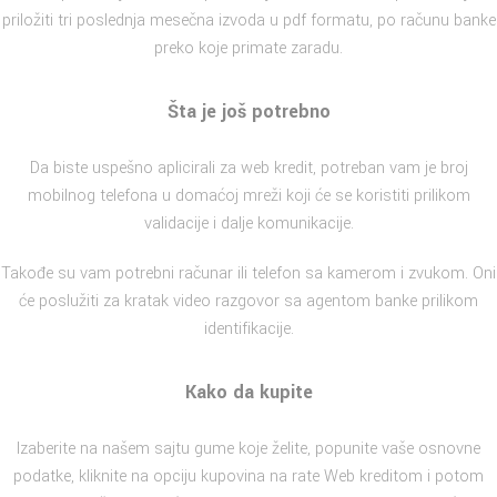
priložiti tri poslednja mesečna izvoda u pdf formatu, po računu banke
preko koje primate zaradu.
Šta je još potrebno
Da biste uspešno aplicirali za web kredit, potreban vam je broj
mobilnog telefona u domaćoj mreži koji će se koristiti prilikom
validacije i dalje komunikacije.
Takođe su vam potrebni računar ili telefon sa kamerom i zvukom. Oni
će poslužiti za kratak video razgovor sa agentom banke prilikom
identifikacije.
Kako da kupite
Izaberite na našem sajtu gume koje želite, popunite vaše osnovne
podatke, kliknite na opciju kupovina na rate Web kreditom i potom