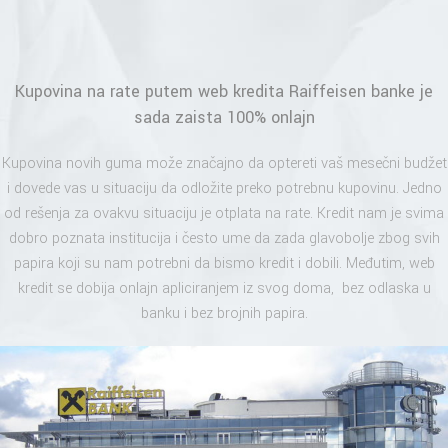
Kupovina na rate putem web kredita Raiffeisen banke je
sada zaista 100% onlajn
Kupovina novih guma može značajno da optereti vaš mesečni budžet
i dovede vas u situaciju da odložite preko potrebnu kupovinu. Jedno
od rešenja za ovakvu situaciju je otplata na rate. Kredit nam je svima
dobro poznata institucija i često ume da zada glavobolje zbog svih
papira koji su nam potrebni da bismo kredit i dobili. Međutim, web
kredit se dobija onlajn apliciranjem iz svog doma, bez odlaska u
banku i bez brojnih papira.