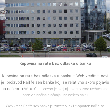
Kupovina na rate bez odlaska u banku
Kupovina na rate bez odlaska u banku – Web kredit – novi
je proizvod Raiffeisen banke koji se relativno skoro pojavio
na našem tržištu.
Od nedavno je ovaj njihov proizvod uvršten kao
jedan od načina plaćanja i na našem sajtu.
Web kredit Raiffeisen banke je izuzetno lak i elegantan način za