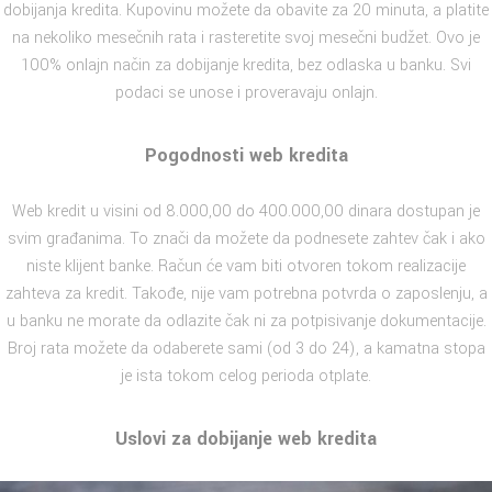
dobijanja kredita. Kupovinu možete da obavite za 20 minuta, a platite
na nekoliko mesečnih rata i rasteretite svoj mesečni budžet. Ovo je
100% onlajn način za dobijanje kredita, bez odlaska u banku. Svi
podaci se unose i proveravaju onlajn.
Pogodnosti web kredita
Web kredit u visini od 8.000,00 do 400.000,00 dinara dostupan je
svim građanima. To znači da možete da podnesete zahtev čak i ako
niste klijent banke. Račun će vam biti otvoren tokom realizacije
zahteva za kredit. Takođe, nije vam potrebna potvrda o zaposlenju, a
u banku ne morate da odlazite čak ni za potpisivanje dokumentacije.
Broj rata možete da odaberete sami (od 3 do 24), a kamatna stopa
je ista tokom celog perioda otplate.
Uslovi za dobijanje web kredita