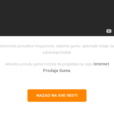
Iskoristite ponuđene mogućnosti, izaberite gume i aplicirajte onlajn za
odobrenje kredita.
Internet
Aktuelnu ponudu guma možete da pogledate na sajtu
Prodaja Guma
.
NAZAD NA SVE VESTI