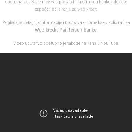
opciju naruči. Sistem će vas prebaciti na stranicu banke gde ćete
započeti apliciranje za web kredit.
Pogledajte detaljnije informacije i uputstva o tome kako aplicirati za
Web kredit Raiffeisen banke
.
Video uputstvo dostupno je takođe na kanalu YouTube.