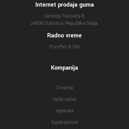
Internet prodaja guma
Dimitrija Tucovića 8,
24000 Subotica, Republika Srbija.
Radno vreme
Pon/Pet 8-16h
Kompanija
O nama
Opšti uslovi
Isporuka
Saobraznost