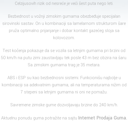
Celzijusovih rizik od nesreće je veći šest puta nego leti.
Bezbednost u vožnji zimskim gumama obezbeđuje specijalan
sirovinski sastav. On u kombinaciji sa lamelarnom strukturom šare
pruža optimalno prijanjanje i dobar kontakt gazećeg sloja sa
kolovozom.
Test kočenja pokazuje da se vozila sa letnjim gumama pri brzini od
50 km/h na putu zimi zaustavljaju tek posle 43 m bez obzira na šaru.
Sa zimskim gumama trag je 35 metara.
ABS i ESP su kao bezbednosni sistemi. Funkcionišu najbolje u
kombinaciji sa adekvatnim gumama, ali na temperaturama nižim od
7 stepeni sa letnjim gumama ni oni ne pomažu.
Savremene zimske gume dozvoljavaju brzine do 240 km/h.
Internet Prodaja Guma.
Aktuelnu ponudu guma potražite na sajtu