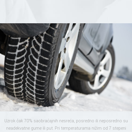
Uzrok čak 70% saobraćajnih nesreća, posredno ili neposredno su
neadekvatne gume ili put. Pri temperaturama nižim od 7 stepeni