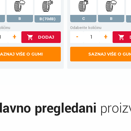
B
C
B
B(70dB)
ličinu
Odaberite količinu
+
-
+
AZNAJ VIŠE O GUMI
SAZNAJ VIŠE O GU
avno pregledani
proiz