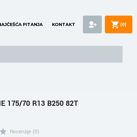
NAJČEŠĆA PITANJA
KONTAKT
(
0
)
 175/70 R13 B250 82T
Recenzije (0)