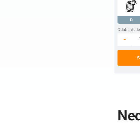
D
Odaberite ko
-
S
Ned