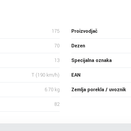
175
Proizvodjač
70
Dezen
13
Specijalna oznaka
T (190 km/h)
EAN
6.70 kg
Zemlja porekla / uvoznik
82