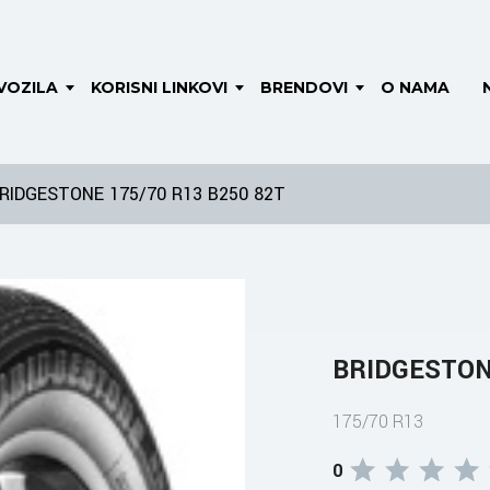
VOZILA
KORISNI LINKOVI
BRENDOVI
O NAMA
RIDGESTONE 175/70 R13 B250 82T
BRIDGESTONE
175/70 R13
0