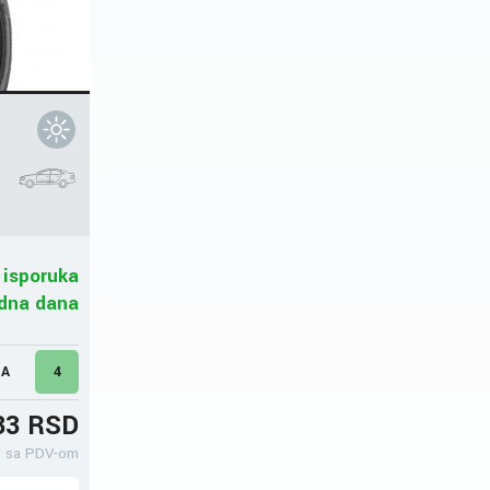
 isporuka
adna dana
MA
4
33 RSD
sa PDV-om