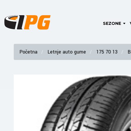
SEZONE
Početna
Letnje auto gume
175 70 13
B