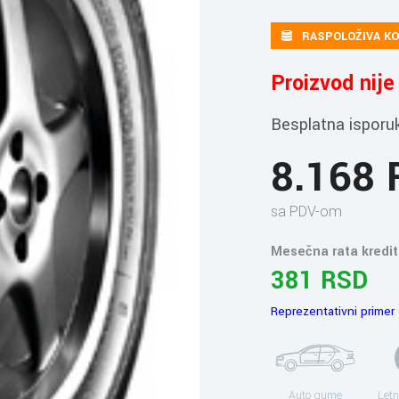
RASPOLOŽIVA KO
Proizvod nij
Besplatna isporu
8.168
sa PDV-om
Mesečna rata kredit
381 RSD
Reprezentativni primer
Auto gume
Letn