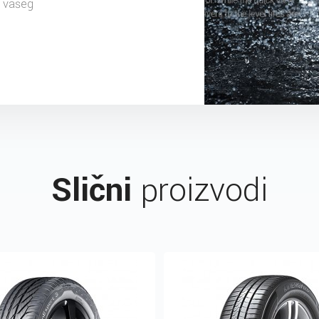
u vašeg
Slični
proizvodi