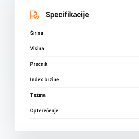
Specifikacije
Širina
Visina
Prečnik
Index brzine
Težina
Opterećenje