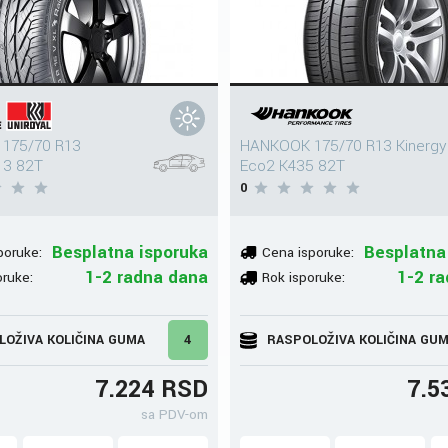
 175/70 R13
HANKOOK 175/70 R13 Kinergy
 3 82T
Eco2 K435 82T
0
Besplatna isporuka
Besplatna
poruke:
Cena isporuke:
1-2 radna dana
1-2 r
oruke:
Rok isporuke:
LOŽIVA KOLIČINA GUMA
4
RASPOLOŽIVA KOLIČINA GU
7.224 RSD
7.5
sa PDV-om