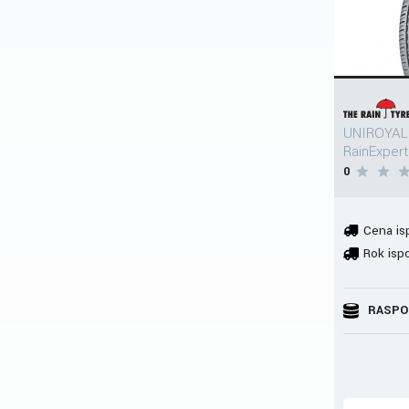
UNIROYAL
RainExpert
0
Cena is
Rok isp
RASPO