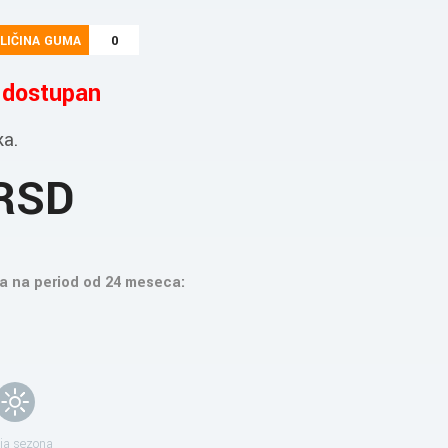
LIČINA GUMA
0
e dostupan
ka.
 RSD
a na period od 24 meseca:
ja sezona