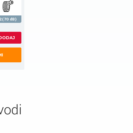
2(70 dB)
MI
vodi