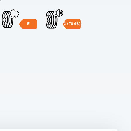
E
2 (70 dB)