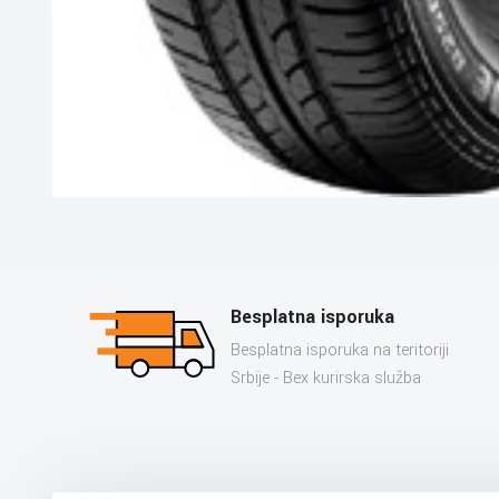
Besplatna isporuka
Besplatna isporuka na teritoriji
Srbije - Bex kurirska služba