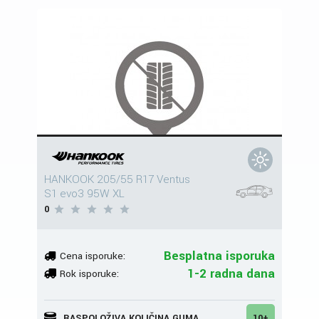
HANKOOK 205/55 R17 Ventus
S1 evo3 95W XL
0
Besplatna isporuka
Cena isporuke:
1-2 radna dana
Rok isporuke:
RASPOLOŽIVA KOLIČINA GUMA
10+