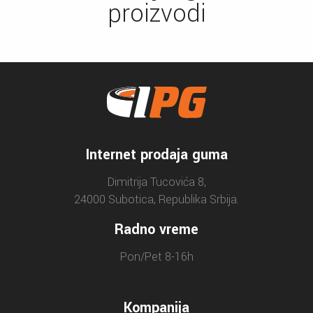
proizvodi
Internet prodaja guma
Dimitrija Tucovića 8,
24000 Subotica, Republika Srbija.
Radno vreme
Pon/Pet 8-16h
Kompanija