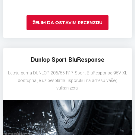
ŽELIM DA OSTAVIM RECENZIJU
Dunlop Sport BluResponse
Letnja guma DUNLOP 205/55 R17 Sport BluResponse 95V XL
dostupna je uz besplatnu isporuku na adresu vašeg
vulkanizera.