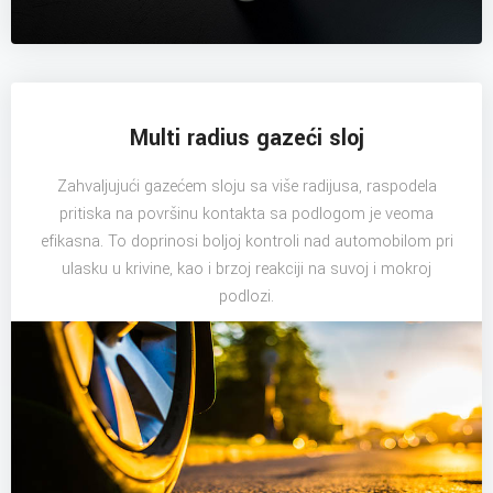
Multi radius gazeći sloj
Zahvaljujući gazećem sloju sa više radijusa, raspodela
pritiska na površinu kontakta sa podlogom je veoma
efikasna. To doprinosi boljoj kontroli nad automobilom pri
ulasku u krivine, kao i brzoj reakciji na suvoj i mokroj
podlozi.