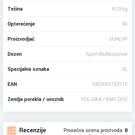
Težina
8.23 kg
Opterećenje
95
Proizvodjač
DUNLOP
Dezen
Sport BluResponse
Specijalna oznaka
XL
EAN
5452000703712
Zemlja porekla / uvoznik
POLJSKA / BAKI DOO
Recenzije
Prosečna ocena proizvoda:
0