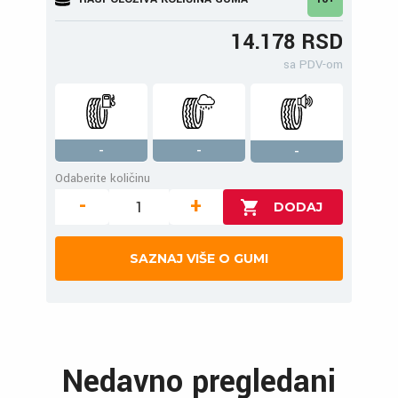
14.178 RSD
sa PDV-om
-
-
-
Odaberite količinu
-
+
SAZNAJ VIŠE O GUMI
Nedavno pregledani