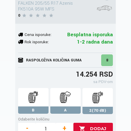
FALKEN 205/55 R17 Azenis
FK510A 95W MFS
0
Besplatna isporuka
Cena isporuke:
1-2 radna dana
Rok isporuke:
RASPOLOŽIVA KOLIČINA GUMA
8
14.254 RSD
sa PDV-om
B
A
2(70 dB)
Odaberite količinu
-
+