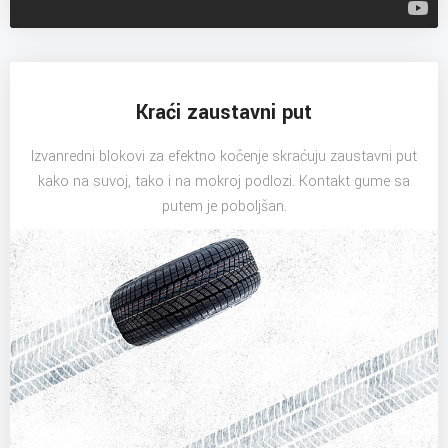
Kraći zaustavni put
Izvanredni blokovi za efektno kočenje skraćuju zaustavni put
kako na suvoj, tako i na mokroj podlozi. Kontakt gume sa
putem je poboljšan.