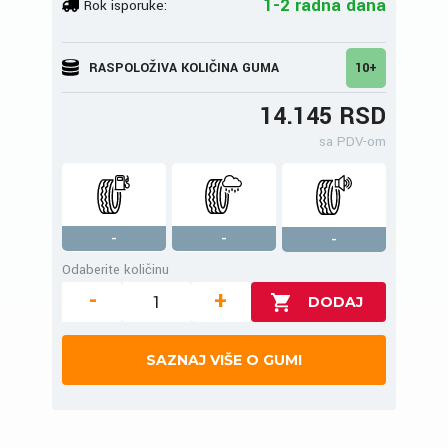
1-2 radna dana
Rok isporuke:
RASPOLOŽIVA KOLIČINA GUMA
10+
14.145 RSD
sa PDV-om
-
-
-
Odaberite količinu
-
+
SAZNAJ VIŠE O GUMI