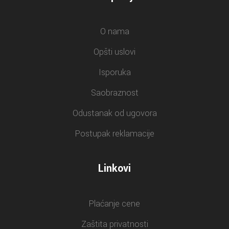
O nama
Opšti uslovi
Isporuka
Saobraznost
Odustanak od ugovora
Postupak reklamacije
Linkovi
Plaćanje cene
Zaštita privatnosti