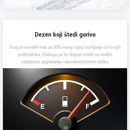
Dezen koji štedi gorivo
Ovaj pneumatik ima za 30% manji otpor kotrljanja od svojih
prethodnika. Zaslugu za to duguje smeši sa malim
stepenom zagrevanja i aerodinamičnom obliku.