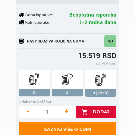
Besplatna isporuka
Cena isporuke:
1-2 radna dana
Rok isporuke:
RASPOLOŽIVA KOLIČINA GUMA
10+
15.519 RSD
sa PDV-om
C
A
B(72db)
Odaberite količinu
-
+
SAZNAJ VIŠE O GUMI