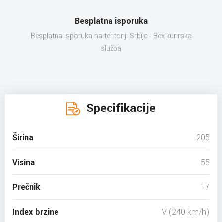
Besplatna isporuka
Besplatna isporuka na teritoriji Srbije - Bex kurirska
služba
Specifikacije
Širina
205
Visina
55
Prečnik
17
Index brzine
V (240 km/h)