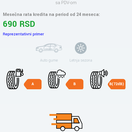
sa PDV-om
Mesečna rata kredita na period od 24 meseca:
690 RSD
Reprezentativni primer
Auto gume
Letnja sezona
A
B
B(72dB)