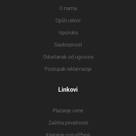
O nama
Opšti uslovi
Isporuka
Saobraznost
Odustanak od ugovora
Postupak reklamacije
Linkovi
Plaćanje cene
Zaštita privatnosti
Kreiranje porudžbine