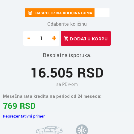
RASPOLOŽIVA KOLIČINA GUMA
1
Odaberite količinu
-
+
Besplatna isporuka.
16.505 RSD
sa PDV-om
Mesečna rata kredita na period od 24 meseca:
769 RSD
Reprezentativni primer