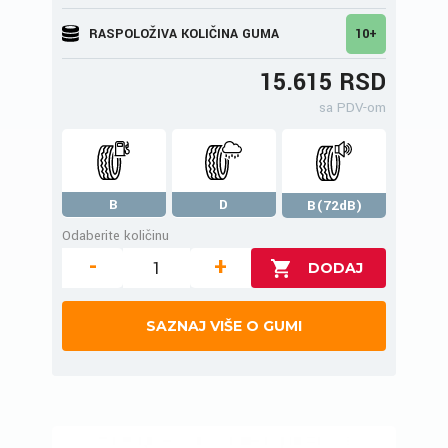
RASPOLOŽIVA KOLIČINA GUMA
10+
15.615 RSD
sa PDV-om
B
D
B(72dB)
Odaberite količinu
-
+
SAZNAJ VIŠE O GUMI