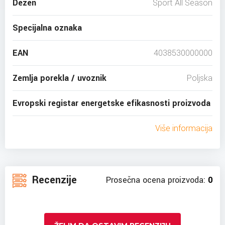
Dezen
Sport All Season
Specijalna oznaka
EAN
4038530000000
Zemlja porekla / uvoznik
Poljska
Evropski registar energetske efikasnosti proizvoda
Više informacija
Recenzije
Prosečna ocena proizvoda:
0