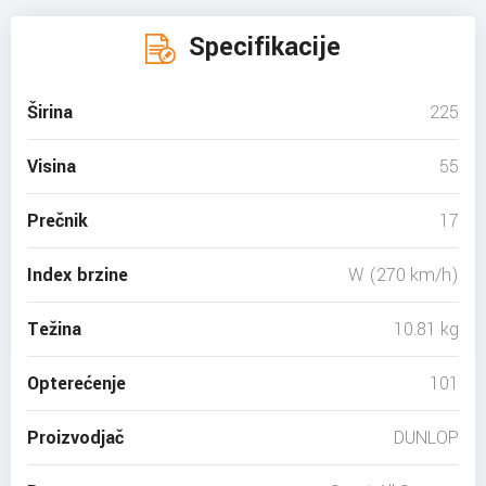
Specifikacije
Širina
225
Visina
55
Prečnik
17
Index brzine
W (270 km/h)
Težina
10.81 kg
Opterećenje
101
Proizvodjač
DUNLOP