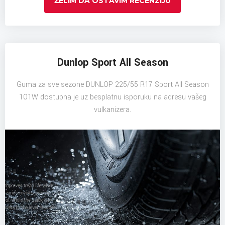
ŽELIM DA OSTAVIM RECENZIJU
Dunlop Sport All Season
Guma za sve sezone DUNLOP 225/55 R17 Sport All Season
101W dostupna je uz besplatnu isporuku na adresu vašeg
vulkanizera.