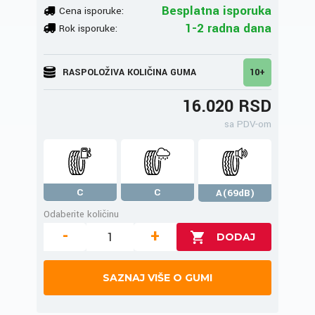
Besplatna isporuka
Cena isporuke:
1-2 radna dana
Rok isporuke:
RASPOLOŽIVA KOLIČINA GUMA
10+
16.020 RSD
sa PDV-om
C
C
A(69dB)
Odaberite količinu
-
+
SAZNAJ VIŠE O GUMI