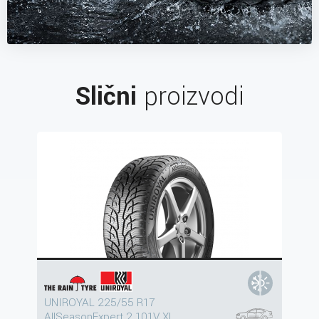
Slični
proizvodi
UNIROYAL 225/55 R17
AllSeasonExpert 2 101V XL