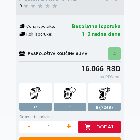
0
Besplatna isporuka
Cena isporuke:
1-2 radna dana
Rok isporuke:
RASPOLOŽIVA KOLIČINA GUMA
4
16.066 RSD
sa PDV-om
C
C
B(72dB)
Odaberite količinu
-
+