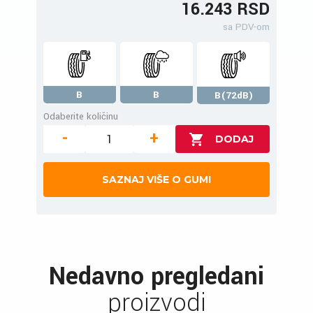
16.243 RSD
sa PDV-om
B
B
B(72dB)
Odaberite količinu
-
+
SAZNAJ VIŠE O GUMI
Nedavno pregledani
proizvodi