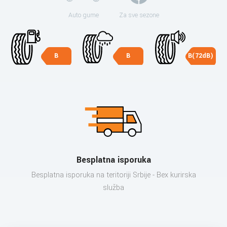
Auto gume
Za sve sezone
B
B
B(72dB)
Besplatna isporuka
Besplatna isporuka na teritoriji Srbije - Bex kurirska
služba