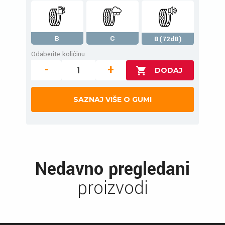
B
C
B(72dB)
Odaberite količinu
-
+
SAZNAJ VIŠE O GUMI
Nedavno pregledani
proizvodi