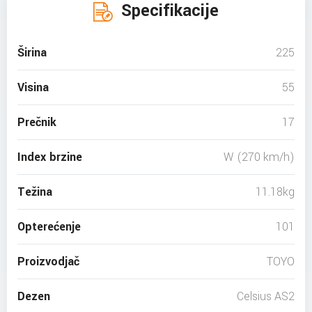
Specifikacije
Širina
225
Visina
55
Prečnik
17
Index brzine
W (270 km/h)
Težina
11.18kg
Opterećenje
101
Proizvodjač
TOYO
Dezen
Celsius AS2