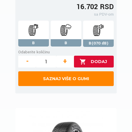
16.702 RSD
sa PDV-om
B
B
B(070 dB)
Odaberite količinu
-
+
SAZNAJ VIŠE O GUMI