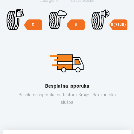
Auto gume
Za sve sezone
C
B
B(71dB)
Besplatna isporuka
Besplatna isporuka na teritoriji Srbije - Bex kurirska
služba