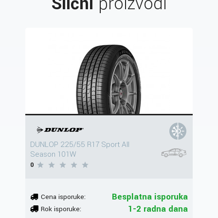
Slični
proizvodi
DUNLOP 225/55 R17 Sport All
Season 101W
0
Besplatna isporuka
Cena isporuke:
1-2 radna dana
Rok isporuke: