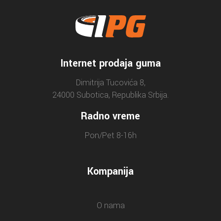
Internet prodaja guma
Dimitrija Tucovića 8,
24000 Subotica, Republika Srbija.
Radno vreme
Pon/Pet 8-16h
Kompanija
O nama