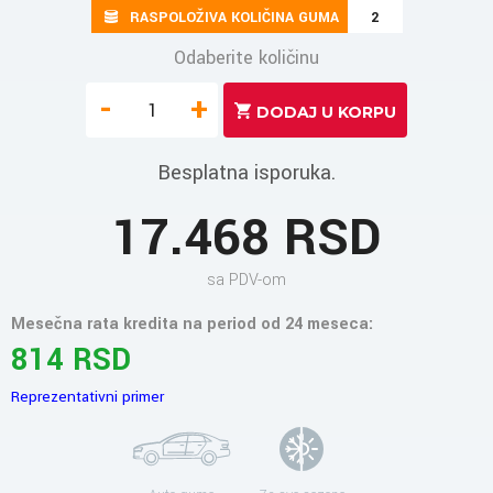
RASPOLOŽIVA KOLIČINA GUMA
2
Odaberite količinu
-
+
Besplatna isporuka.
17.468 RSD
sa PDV-om
Mesečna rata kredita na period od 24 meseca:
814 RSD
Reprezentativni primer