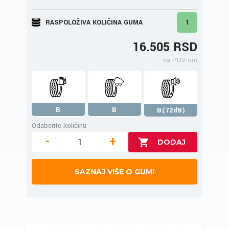
RASPOLOŽIVA KOLIČINA GUMA
1
16.505 RSD
sa PDV-om
B
B
B(72dB)
Odaberite količinu
-
+
SAZNAJ VIŠE O GUMI