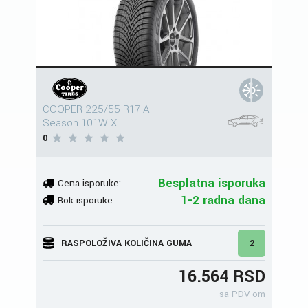
COOPER 225/55 R17 All
Season 101W XL
0
Besplatna isporuka
Cena isporuke:
1-2 radna dana
Rok isporuke:
RASPOLOŽIVA KOLIČINA GUMA
2
16.564 RSD
sa PDV-om