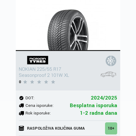
NOKIAN 225/55 R17
Seasonproof 2 101W XL
0
2024/2025
DOT:
Besplatna isporuka
Cena isporuke:
1-2 radna dana
Rok isporuke:
RASPOLOŽIVA KOLIČINA GUMA
10+