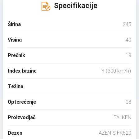
Specifikacije
Širina
245
Visina
40
Prečnik
19
Index brzine
Y (300 km/h)
Težina
Opterećenje
98
Proizvodjač
FALKEN
Dezen
AZENIS FK520