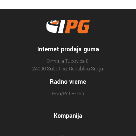
Internet prodaja guma
Dimitrija Tucovića 8,
24000 Subotica, Republika Srbija.
Radno vreme
Pon/Pet 8-16h
Kompanija