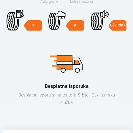
Auto gume
Letnja sezona
C
A
B(70dB)
Besplatna isporuka
Besplatna isporuka na teritoriji Srbije - Bex kurirska
služba