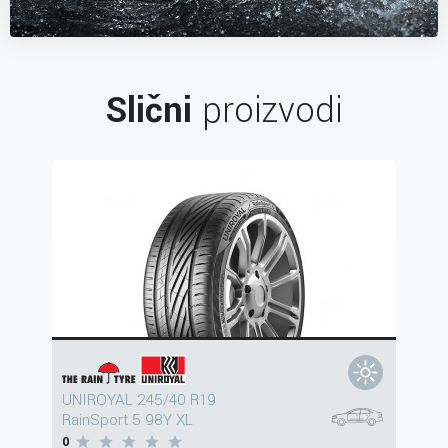
Slični
proizvodi
UNIROYAL 245/40 R19
RainSport 5 98Y XL
0