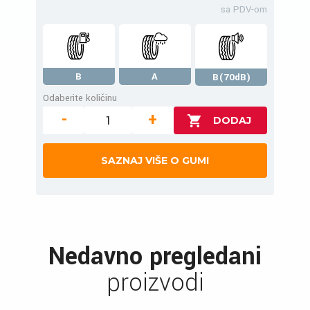
sa PDV-om
B
A
B(70dB)
Odaberite količinu
-
+
SAZNAJ VIŠE O GUMI
Nedavno pregledani
proizvodi