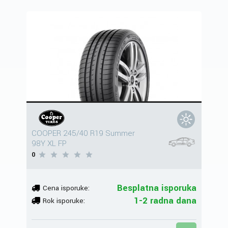
COOPER 245/40 R19 Summer
98Y XL FP
0
Besplatna isporuka
Cena isporuke:
1-2 radna dana
Rok isporuke: