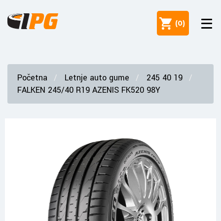
(
0
)
Početna
Letnje auto gume
245 40 19
FALKEN 245/40 R19 AZENIS FK520 98Y