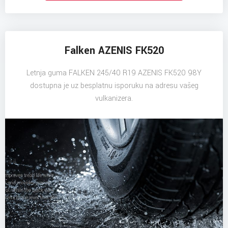
Falken AZENIS FK520
Letnja guma FALKEN 245/40 R19 AZENIS FK520 98Y
dostupna je uz besplatnu isporuku na adresu vašeg
vulkanizera.