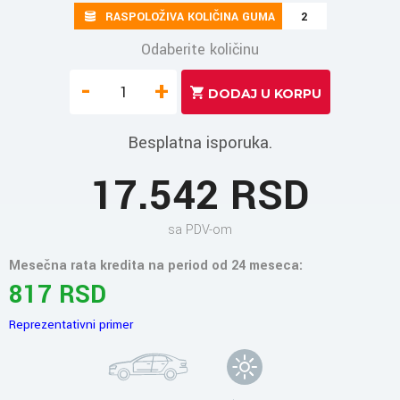
RASPOLOŽIVA KOLIČINA GUMA
2
Odaberite količinu
-
+
Besplatna isporuka.
17.542 RSD
sa PDV-om
Mesečna rata kredita na period od 24 meseca:
817 RSD
Reprezentativni primer