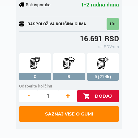
1-2 radna dana
Rok isporuke:
RASPOLOŽIVA KOLIČINA GUMA
10+
16.691 RSD
sa PDV-om
C
B
B(71db)
Odaberite količinu
-
+
SAZNAJ VIŠE O GUMI