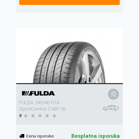
FULDA 245/40 R19
SportControl 2 98Y XL
0
Besplatna isporuka
Cena isporuke: