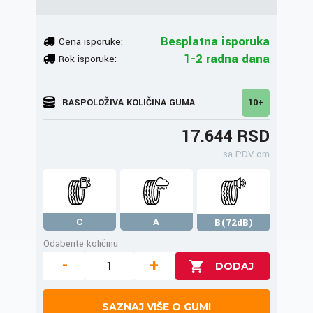
Besplatna isporuka
Cena isporuke:
1-2 radna dana
Rok isporuke:
RASPOLOŽIVA KOLIČINA GUMA
10+
17.644 RSD
sa PDV-om
C
A
B(72dB)
Odaberite količinu
-
+
SAZNAJ VIŠE O GUMI