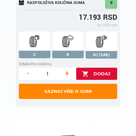
RASPOLOŽIVA KOLIČINA GUMA
8
17.193 RSD
sa PDV-om
C
B
B(72dB)
Odaberite količinu
-
+
SAZNAJ VIŠE O GUMI