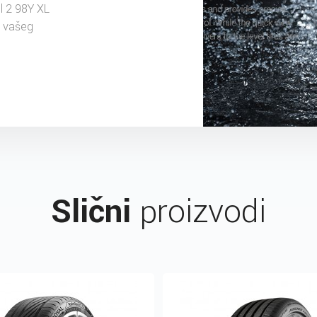
 2 98Y XL
u vašeg
Slični
proizvodi