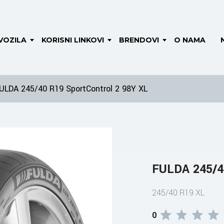
VOZILA
KORISNI LINKOVI
BRENDOVI
O NAMA
ULDA 245/40 R19 SportControl 2 98Y XL
FULDA 245/40
245/40 R19 XL
0