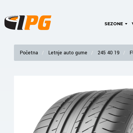
SEZONE
Početna
Letnje auto gume
245 40 19
F