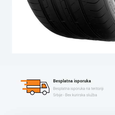
Besplatna isporuka
Besplatna isporuka na teritoriji
Srbije - Bex kurirska služba