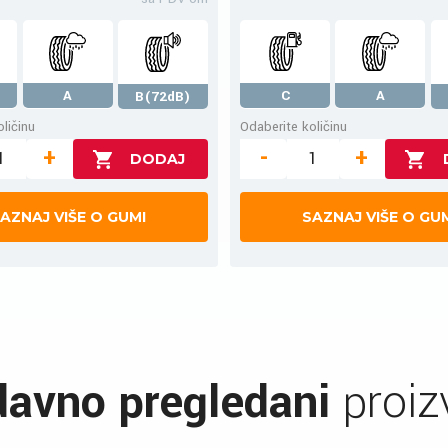
A
C
A
B(72dB)
ličinu
Odaberite količinu
+
-
+
AZNAJ VIŠE O GUMI
SAZNAJ VIŠE O GU
avno pregledani
proiz