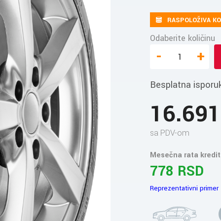
RASPOLOŽIVA KO
Odaberite količinu
-
+
Besplatna isporu
16.69
sa PDV-om
Mesečna rata kredit
778 RSD
Reprezentativni primer