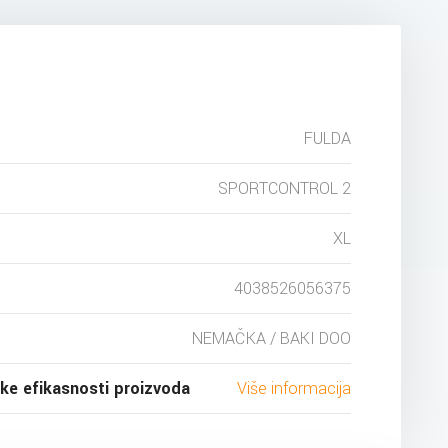
FULDA
SPORTCONTROL 2
XL
4038526056375
NEMAČKA / BAKI DOO
ske efikasnosti proizvoda
Više informacija