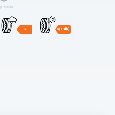
ja sezona
B
B(71db)