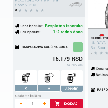
NEXEN 245/40 R19 N'Fera
Sport 98Y XL
0
Besplatna isporuka
Cena isporuke:
1-2 radna dana
Rok isporuke:
UNIROYAL
RASPOLOŽIVA KOLIČINA GUMA
1
RainSport
0
16.179 RSD
sa PDV-om
Cena is
Rok isp
C
A
A(69dB)
RASPO
Odaberite količinu
-
+