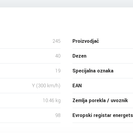
245
Proizvodjač
40
Dezen
19
Specijalna oznaka
Y (300 km/h)
EAN
10.46 kg
Zemlja porekla / uvoznik
98
Evropski registar energet