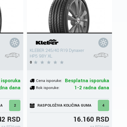
KLEBER 245/40 R19 Dynaxer
HP5 98Y XL
0
 isporuka
Besplatna isporuka
Cena isporuke:
adna dana
1-2 radna dana
Rok isporuke:
MA
2
RASPOLOŽIVA KOLIČINA GUMA
4
42 RSD
16.160 RSD
sa PDV-om
sa PDV-om