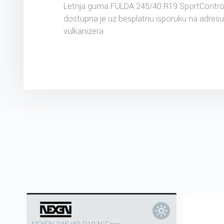
Letnja guma FULDA 245/40 R19 SportControl
dostupna je uz besplatnu isporuku na adres
vulkanizera.