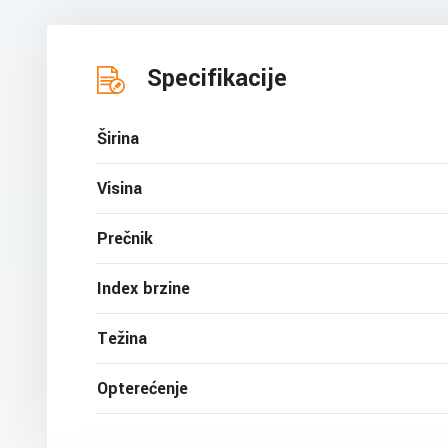
Specifikacije
Širina
Visina
Prečnik
Index brzine
Težina
Opterećenje