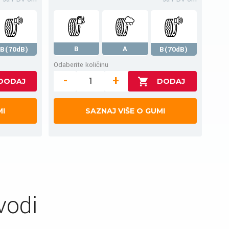
B
A
B(70dB)
B(70dB)
Odaberite količinu
-
+
MI
SAZNAJ VIŠE O GUMI
vodi