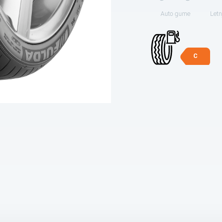
Auto gume
Letn
C