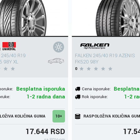
 245/40 R19
FALKEN 245/40 R19 AZENIS
 5 98Y XL
FK520 98Y
0
Besplatna isporuka
Besplatna
poruke:
Cena isporuke:
1-2 radna dana
1-2 r
oruke:
Rok isporuke:
LOŽIVA KOLIČINA GUMA
10+
RASPOLOŽIVA KOLIČINA GU
17.644 RSD
17.5
sa PDV-om