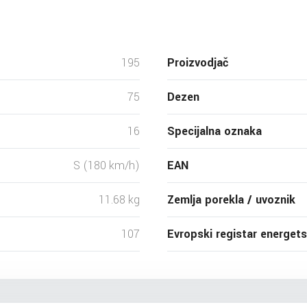
195
Proizvodjač
75
Dezen
16
Specijalna oznaka
S (180 km/h)
EAN
11.68 kg
Zemlja porekla / uvoznik
107
Evropski registar energet