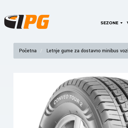
SEZONE
Početna
Letnje gume za dostavno minibus vozi