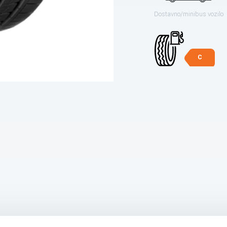
Dostavno/minibus vozilo
C