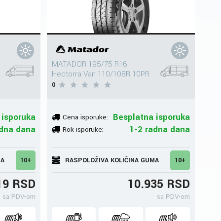
MATADOR 195/75 R16
Hectorra Van 110/108R 10PR
0
 isporuka
Besplatna isporuka
Cena isporuke:
adna dana
1-2 radna dana
Rok isporuke:
MA
10+
RASPOLOŽIVA KOLIČINA GUMA
10+
19 RSD
10.935 RSD
sa PDV-om
sa PDV-om