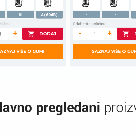
B
-
-
A(69dB)
ličinu
Odaberite količinu
+
-
+
AZNAJ VIŠE O GUMI
SAZNAJ VIŠE O GU
avno pregledani
proiz