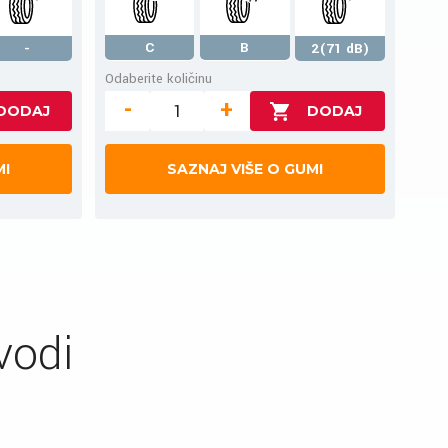
C
B
-
2(71 dB)
Odaberite količinu
-
+
MI
SAZNAJ VIŠE O GUMI
vodi