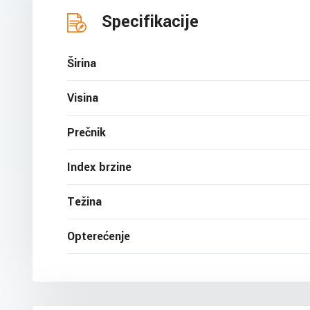
Specifikacije
Širina
Visina
Prečnik
Index brzine
Težina
Opterećenje