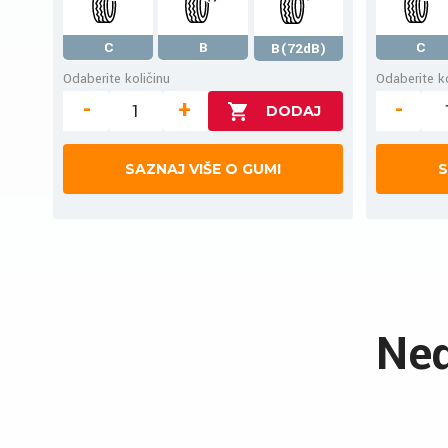
C
B
C
B(72dB)
Odaberite količinu
Odaberite ko
-
+
-
SAZNAJ VIŠE O GUMI
S
Ned