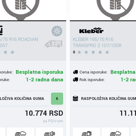
5/75 R16 ROADIAN
KLEBER 195/75 R16
105T
TRANSPRO 2 107/105R
0
Besplatna isporuka
Besplatna
poruke:
Cena isporuke:
1-2 radna dana
1-2 r
oruke:
Rok isporuke:
LOŽIVA KOLIČINA GUMA
6
RASPOLOŽIVA KOLIČINA GU
10.774 RSD
11.1
sa PDV-om