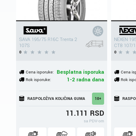
SAVA 195/75 R16C Trenta 2
NEXEN 19
107S
CT8 107/
0
0
Besplatna isporuka
Cena isporuke:
Cena is
1-2 radna dana
Rok isporuke:
Rok isp
RASPOLOŽIVA KOLIČINA GUMA
10+
RASPO
11.111 RSD
sa PDV-om