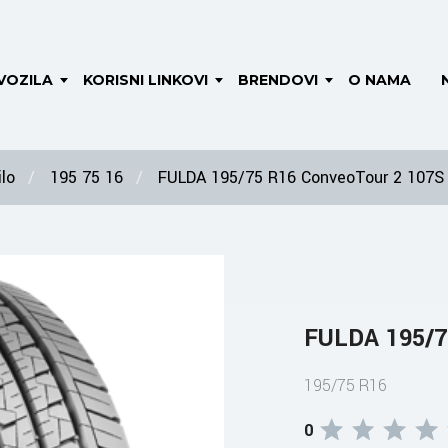
VOZILA
KORISNI LINKOVI
BRENDOVI
O NAMA
lo
195 75 16
FULDA 195/75 R16 ConveoTour 2 107S
FULDA 195/7
195/75 R16
0