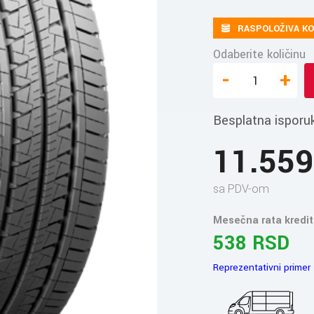
RASPOLOŽIVA KO
Odaberite količinu
-
+
Besplatna isporu
11.55
sa PDV-om
Mesečna rata kredit
538 RSD
Reprezentativni primer