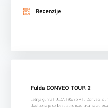
Recenzije
Fulda CONVEO TOUR 2
Letnja guma FULDA 195/75 R16 ConveoTour
dostupna je uz besplatnu isporuku na adres