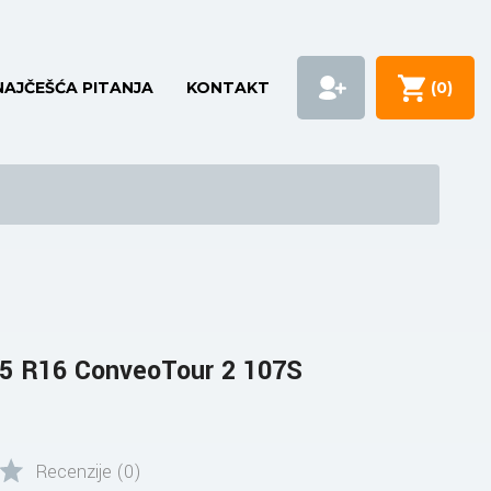
NAJČEŠĆA PITANJA
KONTAKT
(
0
)
5 R16 ConveoTour 2 107S
Recenzije (0)