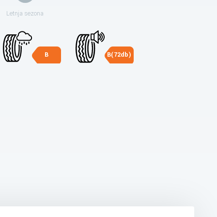
Letnja sezona
B
B(72db)