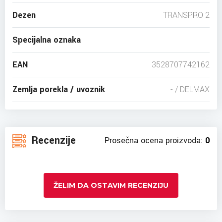
Dezen
TRANSPRO 2
Specijalna oznaka
EAN
3528707742162
Zemlja porekla / uvoznik
- / DELMAX
Recenzije
Prosečna ocena proizvoda:
0
ŽELIM DA OSTAVIM RECENZIJU