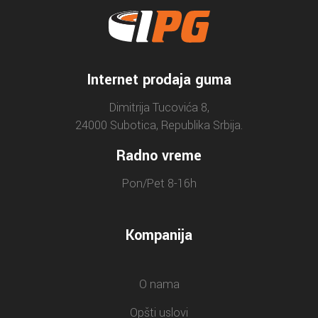
Internet prodaja guma
Dimitrija Tucovića 8,
24000 Subotica, Republika Srbija.
Radno vreme
Pon/Pet 8-16h
Kompanija
O nama
Opšti uslovi