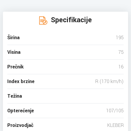
Specifikacije
Širina
195
Visina
75
Prečnik
16
Index brzine
R (170 km/h)
Težina
Opterećenje
107/105
Proizvodjač
KLEBER