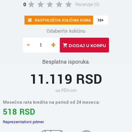
0
Recenzije (0)
RASPOLOŽIVA KOLIČINA GUMA
10+
Odaberite količinu
-
+
Besplatna isporuka.
11.119 RSD
sa PDV-om
Mesečna rata kredita na period od 24 meseca:
518 RSD
Reprezentativni primer