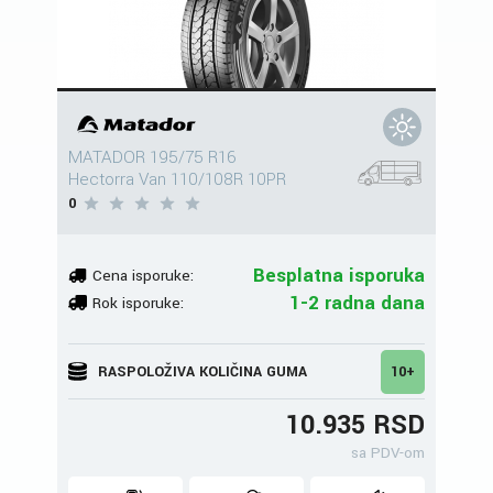
MATADOR 195/75 R16
Hectorra Van 110/108R 10PR
0
Besplatna isporuka
Cena isporuke:
1-2 radna dana
Rok isporuke:
RASPOLOŽIVA KOLIČINA GUMA
10+
10.935 RSD
sa PDV-om