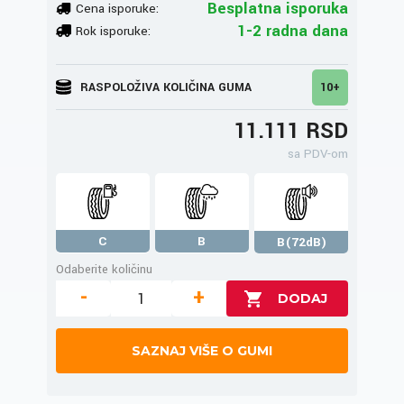
Besplatna isporuka
Cena isporuke:
1-2 radna dana
Rok isporuke:
RASPOLOŽIVA KOLIČINA GUMA
10+
11.111 RSD
sa PDV-om
C
B
B(72dB)
Odaberite količinu
-
+
SAZNAJ VIŠE O GUMI