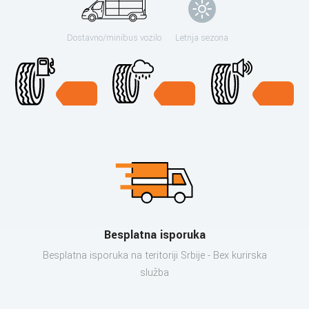
Dostavno/minibus vozilo
Letnja sezona
Besplatna isporuka
Besplatna isporuka na teritoriji Srbije - Bex kurirska
služba