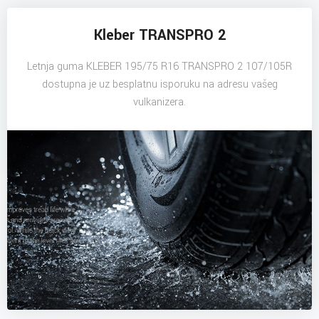
Kleber TRANSPRO 2
Letnja guma KLEBER 195/75 R16 TRANSPRO 2 107/105R
dostupna je uz besplatnu isporuku na adresu vašeg
vulkanizera.