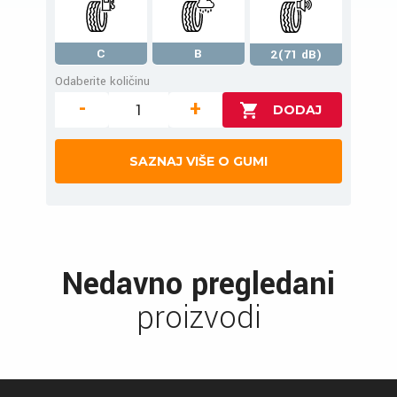
C
B
2(71 dB)
Odaberite količinu
-
+
SAZNAJ VIŠE O GUMI
Nedavno pregledani
proizvodi