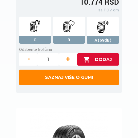
10.774 RSD
sa PDV-om
C
B
A(69dB)
Odaberite količinu
-
+
SAZNAJ VIŠE O GUMI