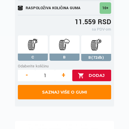
RASPOLOŽIVA KOLIČINA GUMA
10+
11.559 RSD
sa PDV-om
C
B
B(72db)
Odaberite količinu
-
+
SAZNAJ VIŠE O GUMI