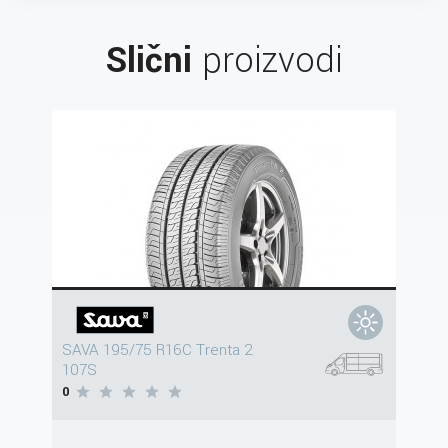
Slični
proizvodi
SAVA 195/75 R16C Trenta 2
107S
0